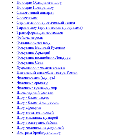
Поющие Официанты шоу
Поющие Повара шоу
Самогонный аппарат
Силач-атлет
Стриптиз или эротический танец
Тарзан шоу (эротическая программа)
Трансформация костюмов
Фейс-контроль
Филиппинское шоу
Фокусник Василий Руденко
Фокусник Аркадий
Фокусник волшебник Лендрус
Фокусник Cева
Художники - моменталисты
Цыганский ансамбль театра Ромен
Человек-змея (каучук)
Человек - оркестр
Человек - трансформер
Шоколадный фонтан
Шоу - балет Тодес
Шоу - балет Экспрессия
Шоу Дракулы
Шоу метателя ножей
Шоу мыльных пузырей
Шоу толстушек Забава
Шоу человека из джунглей
Экстрим брейк-дэнс шоу