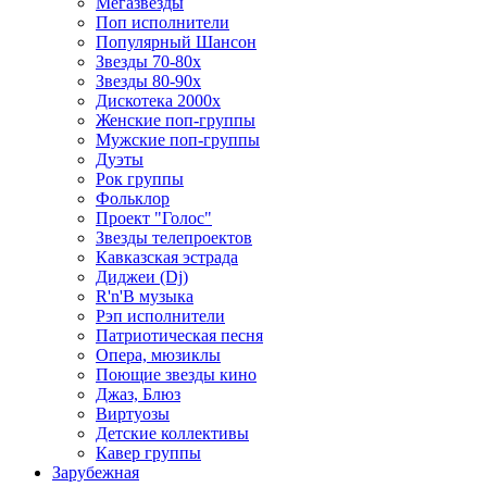
Мегазвезды
Поп исполнители
Популярный Шансон
Звезды 70-80х
Звезды 80-90х
Дискотека 2000х
Женские поп-группы
Мужские поп-группы
Дуэты
Рок группы
Фольклор
Проект "Голос"
Звезды телепроектов
Кавказская эстрада
Диджеи (Dj)
R'n'B музыка
Рэп исполнители
Патриотическая песня
Опера, мюзиклы
Поющие звезды кино
Джаз, Блюз
Виртуозы
Детские коллективы
Кавер группы
Зарубежная