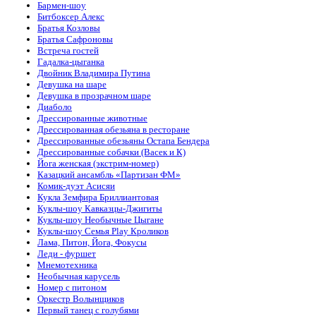
Бармен-шоу
Битбоксер Алекс
Братья Козловы
Братья Сафроновы
Встреча гостей
Гадалка-цыганка
Двойник Владимира Путина
Девушка на шаре
Девушка в прозрачном шаре
Диаболо
Дрессированные животные
Дрессированная обезьяна в ресторане
Дрессированные обезьяны Остапа Бендера
Дрессированные собачки (Васек и К)
Йога женская (экстрим-номер)
Казацкий ансамбль «Партизан ФМ»
Комик-дуэт Асисяи
Кукла Земфира Бриллиантовая
Куклы-шоу Кавказцы-Джигиты
Куклы-шоу Необычные Цыгане
Куклы-шоу Семья Play Кроликов
Лама, Питон, Йога, Фокусы
Леди - фуршет
Мнемотехника
Необычная карусель
Номер с питоном
Оркестр Волынщиков
Первый танец с голубями