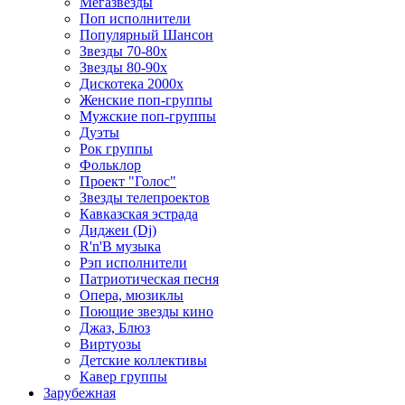
Мегазвезды
Поп исполнители
Популярный Шансон
Звезды 70-80х
Звезды 80-90х
Дискотека 2000х
Женские поп-группы
Мужские поп-группы
Дуэты
Рок группы
Фольклор
Проект "Голос"
Звезды телепроектов
Кавказская эстрада
Диджеи (Dj)
R'n'B музыка
Рэп исполнители
Патриотическая песня
Опера, мюзиклы
Поющие звезды кино
Джаз, Блюз
Виртуозы
Детские коллективы
Кавер группы
Зарубежная