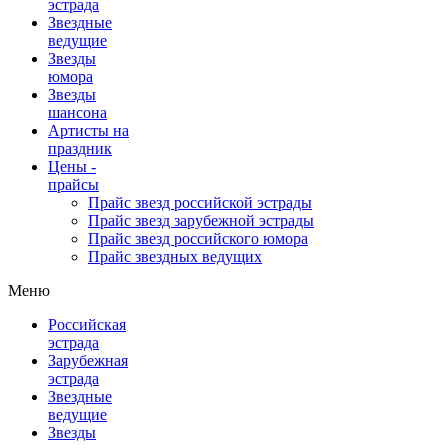
эстрада
Звездные
ведущие
Звезды
юмора
Звезды
шансона
Артисты на
праздник
Цены -
прайсы
Прайс звезд российской эстрады
Прайс звезд зарубежной эстрады
Прайс звезд российского юмора
Прайс звездных ведущих
Меню
Российская
эстрада
Зарубежная
эстрада
Звездные
ведущие
Звезды