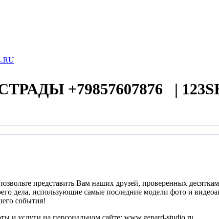
СТРАДЫ +79857607876
|
123
 позвольте представить Вам наших друзей, проверенных десятк
оего дела, использующие самые последние модели фото и видеоап
шего события!
ты и услуги на персональном сайте: www.gepard-studio.ru