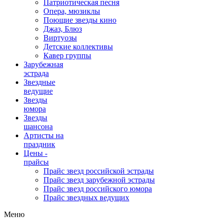
Патриотическая песня
Опера, мюзиклы
Поющие звезды кино
Джаз, Блюз
Виртуозы
Детские коллективы
Кавер группы
Зарубежная
эстрада
Звездные
ведущие
Звезды
юмора
Звезды
шансона
Артисты на
праздник
Цены -
прайсы
Прайс звезд российской эстрады
Прайс звезд зарубежной эстрады
Прайс звезд российского юмора
Прайс звездных ведущих
Меню