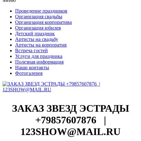
Меню
Проведение праздников
Организация свадьбы
Организация корпоратива
Организация юбилея
Детский праздник
Артисты на свадьбу
Артисты на корпоратив
Встреча гостей
Услуги для праздника
Полезная информация
Наши контакты
Фотогалерея
ЗАКАЗ ЗВЕЗД ЭСТРАДЫ
+79857607876
|
123SHOW@MAIL.RU