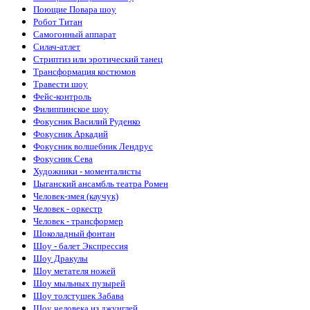
Поющие Повара шоу
Робот Титан
Самогонный аппарат
Силач-атлет
Стриптиз или эротический танец
Трансформация костюмов
Травести шоу
Фейс-контроль
Филиппинское шоу
Фокусник Василий Руденко
Фокусник Аркадий
Фокусник волшебник Лендрус
Фокусник Cева
Художники - моменталисты
Цыганский ансамбль театра Ромен
Человек-змея (каучук)
Человек - оркестр
Человек - трансформер
Шоколадный фонтан
Шоу - балет Экспрессия
Шоу Дракулы
Шоу метателя ножей
Шоу мыльных пузырей
Шоу толстушек Забава
Шоу человека из джунглей