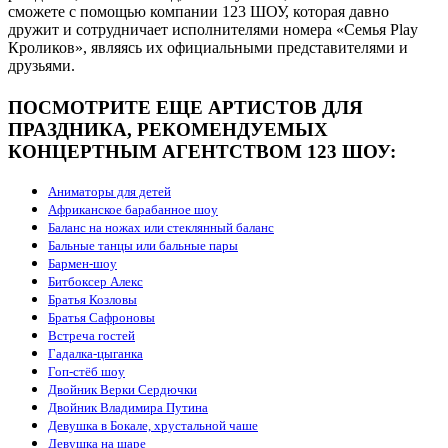
сможете с помощью компании 123 ШОУ, которая давно
дружит и сотрудничает исполнителями номера «Семья Play
Кроликов», являясь их официальными представителями и
друзьями.
ПОСМОТРИТЕ ЕЩЕ АРТИСТОВ ДЛЯ
ПРАЗДНИКА, РЕКОМЕНДУЕМЫХ
КОНЦЕРТНЫМ АГЕНТСТВОМ 123 ШОУ:
Аниматоры для детей
Африканское барабанное шоу
Баланс на ножах или стеклянный баланс
Бальные танцы или бальные пары
Бармен-шоу
Битбоксер Алекс
Братья Козловы
Братья Сафроновы
Встреча гостей
Гадалка-цыганка
Гоп-стёб шоу
Двойник Верки Сердючки
Двойник Владимира Путина
Девушка в Бокале, хрустальной чаше
Девушка на шаре