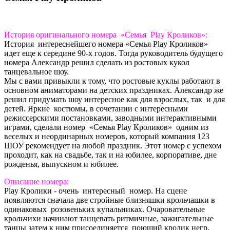
История оригинального номера «Семья Play Кроликов»:
История интереснейшего номера «Семья Play Кроликов»
идет еще к середине 90-х годов. Тогда руководитель будущего
номера Александр решил сделать из ростовых кукол
танцевальное шоу.
Мы с вами привыкли к тому, что ростовые куклы работают в
основном аниматорами на детских праздниках. Александр же
решил придумать шоу интересное как для взрослых, так и для
детей. Яркие костюмы, в сочетании с интересными
режиссерскими постановками, заводными интерактивными
играми, сделали номер «Семья Play Кроликов» одним из
веселых и неординарных номеров, который компания 123
ШОУ рекомендует на любой праздник. Этот номер с успехом
проходит, как на свадьбе, так и на юбилее, корпоративе, дне
рожденья, выпускном и юбилее.
Описание номера:
Play Кролики - очень интересный номер. На сцене
появляются сначала две стройные близняшки крольчашки в
одинаковых розовеньких купальниках. Очаровательные
крольчихи начинают танцевать ритмичные, зажигательные
танцы затем к ним присоединяется поющий кролик негр,