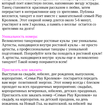
который поет известную песню, напоминаю звезду эстрады.
Танец становится красивым рассказом о любви, затем
перерастает в интерактивное шоу со зрителями. Публика
веселится, танцует и поет вместе с зажигательной семьей Play
Кроликов. Этот озорной номер длится около 5-6 минут,
участвуют в нем 3 кролика, а память о веселье остается со
зрителями на долго!
Уникальность номера:
Великолепно танцующие ростовые куклы уже уникальны.
Артисты, находящиеся внутри ростовой куклы – не просто
артисты, а профессиональные танцоры с уникальной
подготовкой. Попробуйте хотя бы походить в ростовой кукле!
А артисты, находящиеся внутри куклы еще и великолепно
танцуют! Такой номер понравится всем!
Пригласить или заказать:
Выступая на свадьбе, юбилее, дне рождения, выпускном,
корпоративе, «Семья Play Кроликов» постарается передать
вам море позитивной энергии. Этот номер всегда с блеском
проходит на всех праздничных мероприятиях: свадьбах,
корпоративных вечеринках, юбилеях, детских праздниках.
Пригласить или заказать номер «Семью Play Кроликов» на
свадьбу, на корпоратив, на детский праздник, на день
рождения, на Новый Год, на выпускной, на юбилей вы