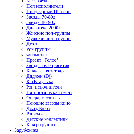
Мегазвезды
Поп исполнители
Популярный Шансон
Звезды 70-80х
Звезды 80-90х
Дискотека 2000х
Женские поп-группы
Мужские поп-группы
Дуэты
Рок группы
Фольклор
Проект "Голос"
Звезды телепроектов
Кавказская эстрада
Диджеи (Dj)
R'n'B музыка
Рэп исполнители
Патриотическая песня
Опера, мюзиклы
Поющие звезды кино
Джаз, Блюз
Виртуозы
Детские коллективы
Кавер группы
Зарубежная