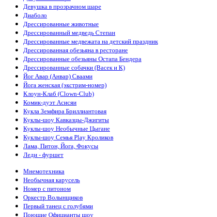
Девушка в прозрачном шаре
Диаболо
Дрессированные животные
Дрессированный медведь Степан
Дрессированные медвежата на детский праздник
Дрессированная обезьяна в ресторане
Дрессированные обезьяны Остапа Бендера
Дрессированные собачки (Васек и К)
Йог Авар (Анвар) Сваами
Йога женская (экстрим-номер)
Клоун-Клаб (Clown-Club)
Комик-дуэт Асисяи
Кукла Земфира Бриллиантовая
Куклы-шоу Кавказцы-Джигиты
Куклы-шоу Необычные Цыгане
Куклы-шоу Семья Play Кроликов
Лама, Питон, Йога, Фокусы
Леди - фуршет
Мнемотехника
Необычная карусель
Номер с питоном
Оркестр Волынщиков
Первый танец с голубями
Поющие Официанты шоу