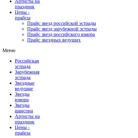
Артисты на
праздник
Цены -
прайсы
Прайс звезд российской эстрады
Прайс звезд зарубежной эстрады
Прайс звезд российского юмора
Прайс звездных ведущих
Меню
Российская
эстрада
Зарубежная
эстрада
Звездные
ведущие
Звезды
юмора
Звезды
шансона
Артисты на
праздник
Цены -
прайсы