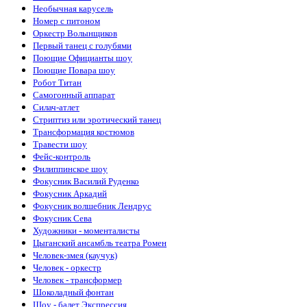
Необычная карусель
Номер с питоном
Оркестр Волынщиков
Первый танец с голубями
Поющие Официанты шоу
Поющие Повара шоу
Робот Титан
Самогонный аппарат
Силач-атлет
Стриптиз или эротический танец
Трансформация костюмов
Травести шоу
Фейс-контроль
Филиппинское шоу
Фокусник Василий Руденко
Фокусник Аркадий
Фокусник волшебник Лендрус
Фокусник Cева
Художники - моменталисты
Цыганский ансамбль театра Ромен
Человек-змея (каучук)
Человек - оркестр
Человек - трансформер
Шоколадный фонтан
Шоу - балет Экспрессия