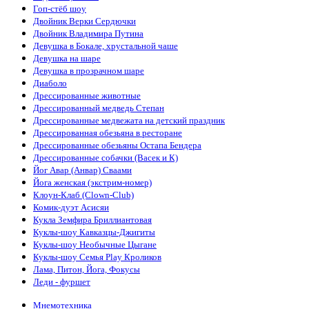
Гоп-стёб шоу
Двойник Верки Сердючки
Двойник Владимира Путина
Девушка в Бокале, хрустальной чаше
Девушка на шаре
Девушка в прозрачном шаре
Диаболо
Дрессированные животные
Дрессированный медведь Степан
Дрессированные медвежата на детский праздник
Дрессированная обезьяна в ресторане
Дрессированные обезьяны Остапа Бендера
Дрессированные собачки (Васек и К)
Йог Авар (Анвар) Сваами
Йога женская (экстрим-номер)
Клоун-Клаб (Clown-Club)
Комик-дуэт Асисяи
Кукла Земфира Бриллиантовая
Куклы-шоу Кавказцы-Джигиты
Куклы-шоу Необычные Цыгане
Куклы-шоу Семья Play Кроликов
Лама, Питон, Йога, Фокусы
Леди - фуршет
Мнемотехника