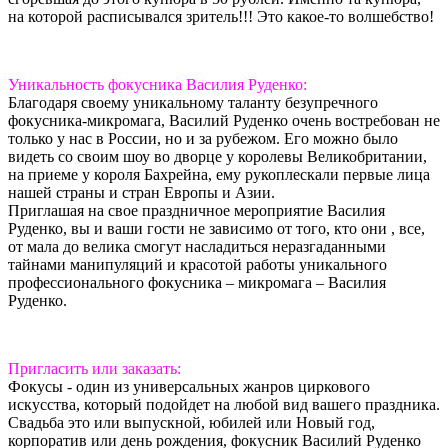
на которой расписывался зритель!!! Это какое-то волшебство!
Уникальность фокусника Василия Руденко:
Благодаря своему уникальному таланту безупречного
фокусника-микромага, Василий Руденко очень востребован не
только у нас в России, но и за рубежом. Его можно было
видеть со своим шоу во дворце у королевы Великобритании,
на приеме у короля Бахрейна, ему рукоплескали первые лица
нашей страны и стран Европы и Азии.
Приглашая на свое праздничное мероприятие Василия
Руденко, вы и ваши гости не зависимо от того, кто они , все,
от мала до велика смогут насладиться неразгаданными
тайнами манипуляций и красотой работы уникального
профессионального фокусника – микромага – Василия
Руденко.
Пригласить или заказать:
Фокусы - один из универсальных жанров циркового
искусства, который подойдет на любой вид вашего праздника.
Свадьба это или выпускной, юбилей или Новый год,
корпоратив или день рождения, фокусник Василий Руденко