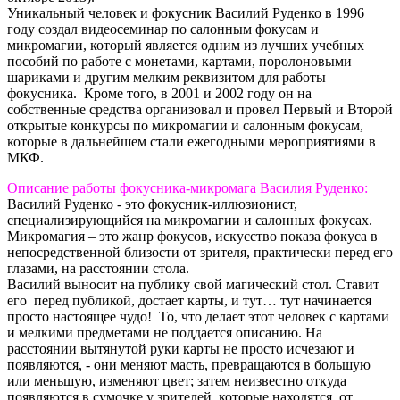
Уникальный человек и фокусник Василий Руденко в 1996
году создал видеосеминар по салонным фокусам и
микромагии, который является одним из лучших учебных
пособий по работе с монетами, картами, поролоновыми
шариками и другим мелким реквизитом для работы
фокусника. Кроме того, в 2001 и 2002 году он на
собственные средства организовал и провел Первый и Второй
открытые конкурсы по микромагии и салонным фокусам,
которые в дальнейшем стали ежегодными мероприятиями в
МКФ.
Описание работы фокусника-микромага Василия Руденко:
Василий Руденко - это фокусник-иллюзионист,
специализирующийся на микромагии и салонных фокусах.
Микромагия – это жанр фокусов, искусство показа фокуса в
непосредственной близости от зрителя, практически перед его
глазами, на расстоянии стола.
Василий выносит на публику свой магический стол. Ставит
его перед публикой, достает карты, и тут… тут начинается
просто настоящее чудо! То, что делает этот человек с картами
и мелкими предметами не поддается описанию. На
расстоянии вытянутой руки карты не просто исчезают и
появляются, - они меняют масть, превращаются в большую
или меньшую, изменяют цвет; затем неизвестно откуда
появляются в сумочке у зрителей, которые находятся от