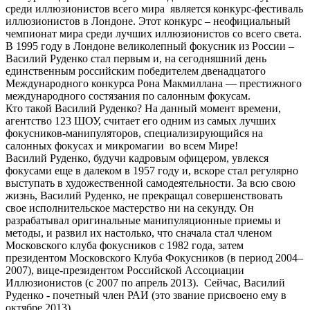
среди иллюзионистов всего мира является конкурс-фестиваль
иллюзионистов в Лондоне. Этот конкурс – неофициальный
чемпионат мира среди лучших иллюзионистов со всего света.
В 1995 году в Лондоне великолепный фокусник из России –
Василий Руденко стал первым и, на сегодняшний день
единственным российским победителем двенадцатого
Международного конкурса Рона Макмиллана — престижного
международного состязания по салонным фокусам.
Кто такой Василий Руденко? На данный момент времени,
агентство 123 ШОУ, считает его одним из самых лучших
фокусников-манипуляторов, специализирующийся на
салонных фокусах и микромагии во всем Мире!
Василий Руденко, будучи кадровым офицером, увлекся
фокусами еще в далеком в 1957 году и, вскоре стал регулярно
выступать в художественной самодеятельности. За всю свою
жизнь, Василий Руденко, не прекращал совершенствовать
свое исполнительское мастерство ни на секунду. Он
разрабатывал оригинальные манипуляционные приемы и
методы, и развил их настолько, что сначала стал членом
Московского клуба фокусников с 1982 года, затем
президентом Московского Клуба Фокусников (в период 2004–
2007), вице-президентом Российской Ассоциации
Иллюзионистов (с 2007 по апрель 2013). Сейчас, Василий
Руденко - почетный член РАИ (это звание присвоено ему в
октябре 2013).