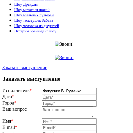
Шоу Дракулы
Шоу метателя ножей
Шоу мыльных пузырей
Шоу толстушек Забава
Шоу человека из джунглей
Экстрим брейк-дэнс шоу
Заказать выступление
Заказать выступление
Исполнитель
*
Дата
*
Город
*
Ваш вопрос
Имя
*
E-mail
*