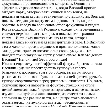
фокусника в противоположном конце зала. Одним из
эффектных трюков является трюк, когда Василий просит
загадать карту, отворачиваясь спиной к зрителям, не
показывая масть карты и ее значение по старшинству. Зритель
показывает данную карту всем сидящим в зале, кладет
обратно в колоду на волшебном столе фокусника и уходит.
Когда подходит Василий Руденко к колоде, он перемешивает,
снимает верхнюю часть колоды, и показывает верхнюю
карту… И эта оказывается именно та карта, которая
показывалась минуту назад всем зрителям в зале. Но Василию
этого мало, он просит, сидящего в противоположном конце
зала другого зрителя посмотреть в свою сумку, и …тот
находит точно такую же карту у себя в сумке. Как это делает
Василий? Непонятно! Это просто чудо!
Или вот еще следующий эффектный фокус…Зрителя из зала
Василий Руденко просит достать купюру из своего
бумажника, достоинством в 50 рублей, затем он просит
расписаться или что-нибудь написать на ней зрителя ручкой,
купюра сворачивается перед зрителем и сжигается. Но, затем,
фокусник просит выбрать из фруктов, стоящих на столе
целый апельсин, какой нравится зрителю, и далее на глазах
изумленной публики иллюзианист разрезает этот целый
апельсин на две равные части, а в центре этого апельсина
оказывается… нетрудно догадаться… расписанная и
сгоревшая до этого купюра в 50 рублей. Именно та купюра,