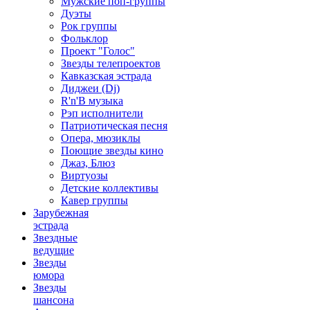
Мужские поп-группы
Дуэты
Рок группы
Фольклор
Проект "Голос"
Звезды телепроектов
Кавказская эстрада
Диджеи (Dj)
R'n'B музыка
Рэп исполнители
Патриотическая песня
Опера, мюзиклы
Поющие звезды кино
Джаз, Блюз
Виртуозы
Детские коллективы
Кавер группы
Зарубежная
эстрада
Звездные
ведущие
Звезды
юмора
Звезды
шансона