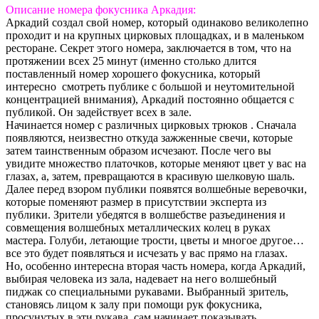
Описание номера фокусника Аркадия:
Аркадий создал свой номер, который одинаково великолепно
проходит и на крупных цирковых площадках, и в маленьком
ресторане. Секрет этого номера, заключается в том, что на
протяжении всех 25 минут (именно столько длится
поставленный номер хорошего фокусника, который
интересно смотреть публике с большой и неутомительной
концентрацией внимания), Аркадий постоянно общается с
публикой. Он задействует всех в зале.
Начинается номер с различных цирковых трюков . Сначала
появляются, неизвестно откуда зажженные свечи, которые
затем таинственным образом исчезают. После чего вы
увидите множество платочков, которые меняют цвет у вас на
глазах, а, затем, превращаются в красивую шелковую шаль.
Далее перед взором публики появятся волшебные веревочки,
которые поменяют размер в присутствии эксперта из
публики. Зрители убедятся в волшебстве разъединения и
совмещения волшебных металлических колец в руках
мастера. Голуби, летающие трости, цветы и многое другое…
все это будет появляться и исчезать у вас прямо на глазах.
Но, особенно интересна вторая часть номера, когда Аркадий,
выбирая человека из зала, надевает на него волшебный
пиджак со специальными рукавами. Выбранный зритель,
становясь лицом к залу при помощи рук фокусника,
просунутых в эти рукава, сам начинает показывать