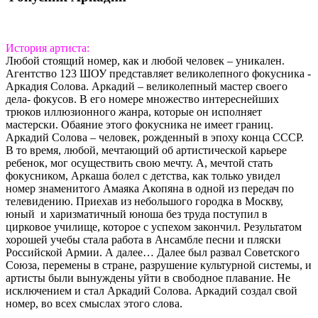
История артиста:
Любой стоящий номер, как и любой человек – уникален.
Агентство 123 ШОУ представляет великолепного фокусника -
Аркадия Солова. Аркадий – великолепный мастер своего
дела- фокусов. В его номере множество интереснейших
трюков иллюзионного жанра, которые он исполняет
мастерски. Обаяние этого фокусника не имеет границ.
Аркадий Солова – человек, рожденный в эпоху конца СССР.
В то время, любой, мечтающий об артистической карьере
ребенок, мог осуществить свою мечту. А, мечтой стать
фокусником, Аркаша болел с детства, как только увидел
номер знаменитого Амаяка Акопяна в одной из передач по
телевидению. Приехав из небольшого городка в Москву,
юный и харизматичный юноша без труда поступил в
цирковое училище, которое с успехом закончил. Результатом
хорошей учебы стала работа в Ансамбле песни и пляски
Российской Армии. А далее… Далее был развал Советского
Союза, перемены в стране, разрушение культурной системы, и
артисты были вынуждены уйти в свободное плавание. Не
исключением и стал Аркадий Солова. Аркадий создал свой
номер, во всех смыслах этого слова.