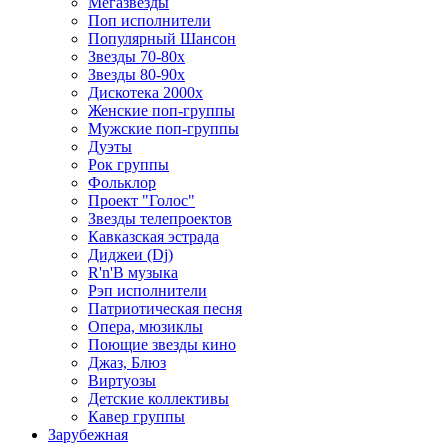
Мегазвезды
Поп исполнители
Популярный Шансон
Звезды 70-80х
Звезды 80-90х
Дискотека 2000х
Женские поп-группы
Мужские поп-группы
Дуэты
Рок группы
Фольклор
Проект "Голос"
Звезды телепроектов
Кавказская эстрада
Диджеи (Dj)
R'n'B музыка
Рэп исполнители
Патриотическая песня
Опера, мюзиклы
Поющие звезды кино
Джаз, Блюз
Виртуозы
Детские коллективы
Кавер группы
Зарубежная