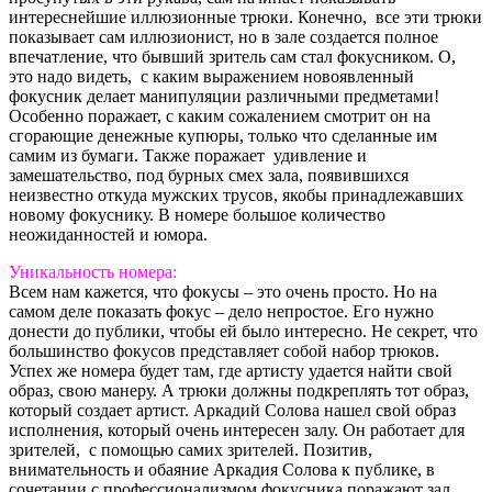
интереснейшие иллюзионные трюки. Конечно, все эти трюки
показывает сам иллюзионист, но в зале создается полное
впечатление, что бывший зритель сам стал фокусником. О,
это надо видеть, с каким выражением новоявленный
фокусник делает манипуляции различными предметами!
Особенно поражает, с каким сожалением смотрит он на
сгорающие денежные купюры, только что сделанные им
самим из бумаги. Также поражает удивление и
замешательство, под бурных смех зала, появившихся
неизвестно откуда мужских трусов, якобы принадлежавших
новому фокуснику. В номере большое количество
неожиданностей и юмора.
Уникальность номера:
Всем нам кажется, что фокусы – это очень просто. Но на
самом деле показать фокус – дело непростое. Его нужно
донести до публики, чтобы ей было интересно. Не секрет, что
большинство фокусов представляет собой набор трюков.
Успех же номера будет там, где артисту удается найти свой
образ, свою манеру. А трюки должны подкреплять тот образ,
который создает артист. Аркадий Солова нашел свой образ
исполнения, который очень интересен залу. Он работает для
зрителей, с помощью самих зрителей. Позитив,
внимательность и обаяние Аркадия Солова к публике, в
сочетании с профессионализмом фокусника поражают зал.