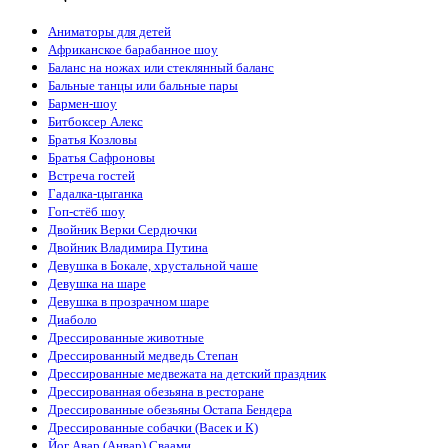
Аниматоры для детей
Африканское барабанное шоу
Баланс на ножах или стеклянный баланс
Бальные танцы или бальные пары
Бармен-шоу
Битбоксер Алекс
Братья Козловы
Братья Сафроновы
Встреча гостей
Гадалка-цыганка
Гоп-стёб шоу
Двойник Верки Сердючки
Двойник Владимира Путина
Девушка в Бокале, хрустальной чаше
Девушка на шаре
Девушка в прозрачном шаре
Диаболо
Дрессированные животные
Дрессированный медведь Степан
Дрессированные медвежата на детский праздник
Дрессированная обезьяна в ресторане
Дрессированные обезьяны Остапа Бендера
Дрессированные собачки (Васек и К)
Йог Авар (Анвар) Сваами