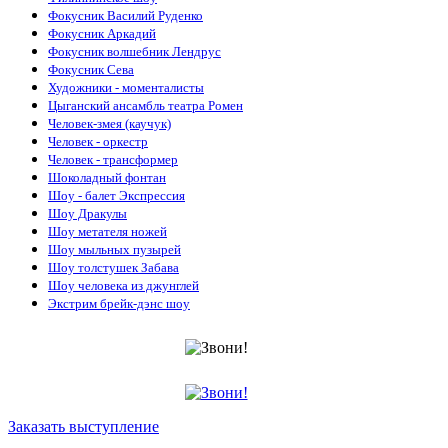
Фокусник Василий Руденко
Фокусник Аркадий
Фокусник волшебник Лендрус
Фокусник Cева
Художники - моменталисты
Цыганский ансамбль театра Ромен
Человек-змея (каучук)
Человек - оркестр
Человек - трансформер
Шоколадный фонтан
Шоу - балет Экспрессия
Шоу Дракулы
Шоу метателя ножей
Шоу мыльных пузырей
Шоу толстушек Забава
Шоу человека из джунглей
Экстрим брейк-дэнс шоу
Заказать выступление