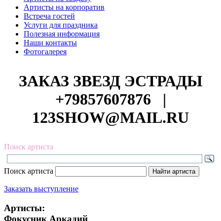
Артисты на корпоратив
Встреча гостей
Услуги для праздника
Полезная информация
Наши контакты
Фотогалерея
ЗАКАЗ ЗВЕЗД ЭСТРАДЫ
+79857607876
|
123SHOW@MAIL.RU
Поиск артиста
Поиск артиста
Заказать выступление
Артисты:
Фокусник Аркадий