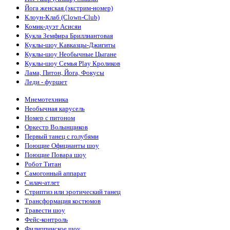
Йога женская (экстрим-номер)
Клоун-Клаб (Clown-Club)
Комик-дуэт Асисяи
Кукла Земфира Бриллиантовая
Куклы-шоу Кавказцы-Джигиты
Куклы-шоу Необычные Цыгане
Куклы-шоу Семья Play Кроликов
Лама, Питон, Йога, Фокусы
Леди - фуршет
Мнемотехника
Необычная карусель
Номер с питоном
Оркестр Волынщиков
Первый танец с голубями
Поющие Официанты шоу
Поющие Повара шоу
Робот Титан
Самогонный аппарат
Силач-атлет
Стриптиз или эротический танец
Трансформация костюмов
Травести шоу
Фейс-контроль
Филиппинское шоу