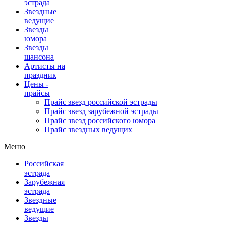
эстрада
Звездные
ведущие
Звезды
юмора
Звезды
шансона
Артисты на
праздник
Цены -
прайсы
Прайс звезд российской эстрады
Прайс звезд зарубежной эстрады
Прайс звезд российского юмора
Прайс звездных ведущих
Меню
Российская
эстрада
Зарубежная
эстрада
Звездные
ведущие
Звезды