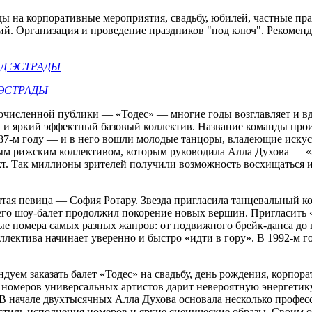
ды на корпоративные мероприятия, свадьбу, юбилей, частные пр
ий. Организация и проведение праздников "под ключ". Рекоменд
Д ЭСТРАДЫ
ЭСТРАДЫ
очисленной публики — «Тодес» — многие годы возглавляет и вд
й и яркий эффектный базовый коллектив. Название команды проис
987-м году — и в него вошли молодые танцоры, владеющие искус
ным рижским коллективом, которым руководила Алла Духова — 
кт. Так миллионы зрителей получили возможность восхищаться 
итая певица — София Ротару. Звезда пригласила танцевальный к
чего шоу-балет продолжил покорение новых вершин. Пригласить
ые номера самых разных жанров: от подвижного брейк-данса до
ллектива начинает уверенно и быстро «идти в гору». В 1992-м г
ндуем заказать балет «Тодес» на свадьбу, день рождения, корпо
 номеров универсальных артистов дарит невероятную энергетик
. В начале двухтысячных Алла Духова основала несколько проф
 стиль исполнения номеров и яркие сценические образы. Своим