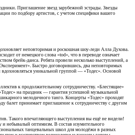
аздники. Приглашение звезд зарубежной эстрады. Звезды
ации по подбору артистов, с учетом специфики вашего
охновляет неповторимая и роскошная шоу-леди Алла Духова.
ходит от немецкого слова «tod», что в переводе означает
ством брейк-данса. Ребята провели несколько выступлений, а
«Эксперимент». Быстро договорившись, два неповторимых
и вдохновляться уникальной группой — «Тодес». Основой
оллектив к продолжительному сотрудничеству. «Блестящие»
 «Тодес» на праздник — гарантия успешной музыкальной
 шикарного мелодичного танго. Концерты «Тодес» проходят
оду балет принимает приглашение к сотрудничеству с другим
ратив. Такого впечатляющего выступления вы ещё не видели!
у и небывалый оптимизм. В состав изумительного
ессиональных танцевальных школ для молодёжи в разных
 опытом и мастерством великолепные танцоры готовы