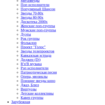
Мегазвезды
Поп исполнители
Популярный Шансон
Звезды 70-80х
Звезды 80-90х
Дискотека 2000х
Женские поп-группы
Мужские поп-группы
Дуэты
Рок группы
Фольклор
Проект "Голос"
Звезды телепроектов
Кавказская эстрада
Диджеи (Dj)
R'n'B музыка
Рэп исполнители
Патриотическая песня
Опера, мюзиклы
Поющие звезды кино
Джаз, Блюз
Виртуозы
Детские коллективы
Кавер группы
Зарубежная