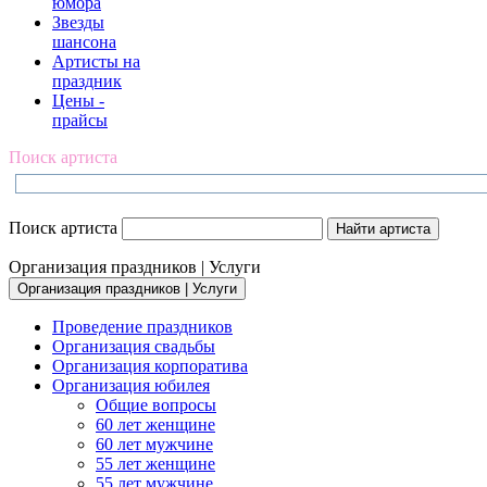
юмора
Звезды
шансона
Артисты на
праздник
Цены -
прайсы
Поиск артиста
Поиск артиста
Организация праздников | Услуги
Организация праздников | Услуги
Проведение праздников
Организация свадьбы
Организация корпоратива
Организация юбилея
Общие вопросы
60 лет женщине
60 лет мужчине
55 лет женщине
55 лет мужчине