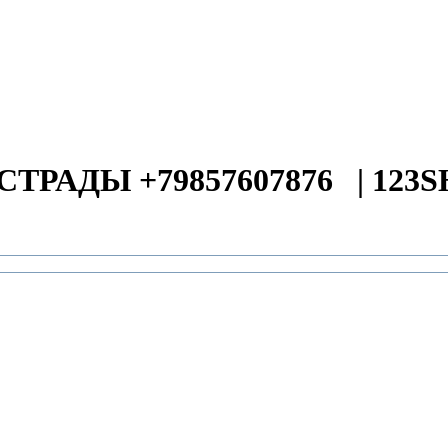
СТРАДЫ +79857607876
|
123