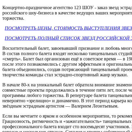
Концертно-праздничное агентство 123 ШОУ - заказ звезд эстра
российского шоу-бизнеса в качестве ведущих ваших мероприят
торжества.
ПОСМОТРЕТЬ ЦЕНЫ, СТОИМОСТЬ ВЫСТУПЛЕНИЯ ЗВЕЗ
ПОСМОТРЕТЬ ПОЛНЫЙ СПИСОК ЗВЕЗД РОССИЙСКОЙ 
Восхитительный балет, завоевавший признание и любовь мног
В состав полного балета входят несколько танцевальных студи
«смерть». Балет был организован ещё в советское время — в 1
после этого познакомились с другим эффектным и оригиналь
балета объединились, создав потрясающий танцевальный прое
творчества команды стал эстрадно-спортивный жанр музыки.
В начале 80-х на уникальный балет обратила внимание знамен
совместные проекты продолжались в течение пяти лет, после 
программы любого торжества. В репертуаре балета танцевальн
невероятно «зрелищно» и динамично. В этот период карьера ко
звёздным эстрадным артистом — Валерием Леонтьевым.
Если вы мечтаете о ярком и особенном мероприятии, то рекоме
Грациозность, ритмичность и «зажигательность» танцевальных
профессионального балета входит сто восемьдесят участников
городах и нескольких странах. Сегодня у группы собственный