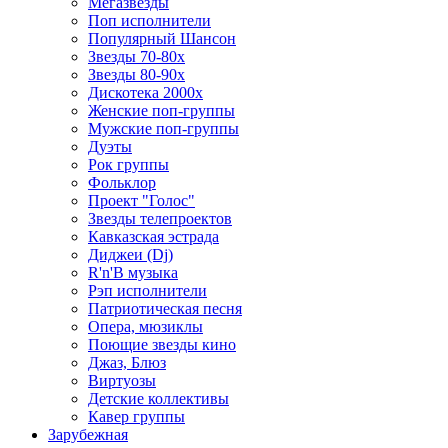
Мегазвезды
Поп исполнители
Популярный Шансон
Звезды 70-80х
Звезды 80-90х
Дискотека 2000х
Женские поп-группы
Мужские поп-группы
Дуэты
Рок группы
Фольклор
Проект "Голос"
Звезды телепроектов
Кавказская эстрада
Диджеи (Dj)
R'n'B музыка
Рэп исполнители
Патриотическая песня
Опера, мюзиклы
Поющие звезды кино
Джаз, Блюз
Виртуозы
Детские коллективы
Кавер группы
Зарубежная