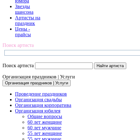
юмора
Звезды
шансона
Артисты на
праздник
Цены -
прайсы
Поиск артиста
Поиск артиста
Организация праздников | Услуги
Организация праздников | Услуги
Проведение праздников
Организация свадьбы
Организация корпоратива
Организация юбилея
Общие вопросы
60 лет женщине
60 лет мужчине
55 лет женщине
55 лет мужчине