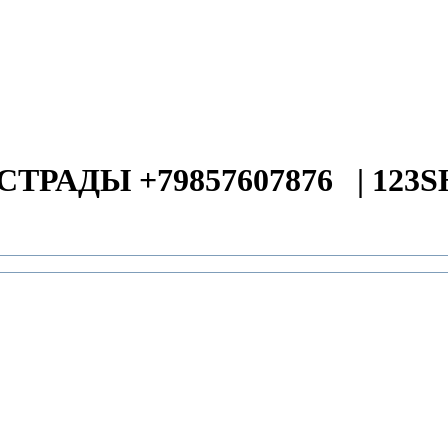
СТРАДЫ +79857607876
|
123