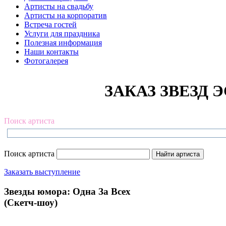
Артисты на свадьбу
Артисты на корпоратив
Встреча гостей
Услуги для праздника
Полезная информация
Наши контакты
Фотогалерея
ЗАКАЗ ЗВЕЗД Э
Поиск артиста
Поиск артиста
Заказать выступление
Звезды юмора: Одна За Всeх
(Скетч-шоу)