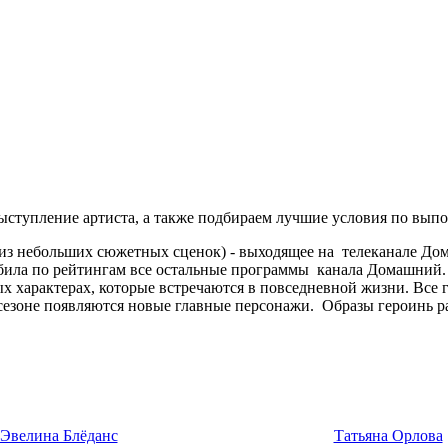
ступление артиста, а также подбираем лучшие условия по выпо
ее из небольших сюжетных сценок) - выходящее на телеканале До
обила по рейтингам все остальные программы канала Домашний.
х характерах, которые встречаются в повседневной жизни. Все 
 сезоне появляются новые главные персонажи. Образы героинь ра
Эвелина Блёданс
Татьяна Орлова