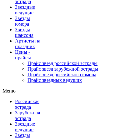
эстрада
Звездные
ведущие
Звезды
юмора
Звезды
шансона
Артисты на
праздник
Цены -
прайсы
Прайс звезд российской эстрады
Прайс звезд зарубежной эстрады
Прайс звезд российского юмора
Прайс звездных ведущих
Меню
Российская
эстрада
Зарубежная
эстрада
Звездные
ведущие
Звезды