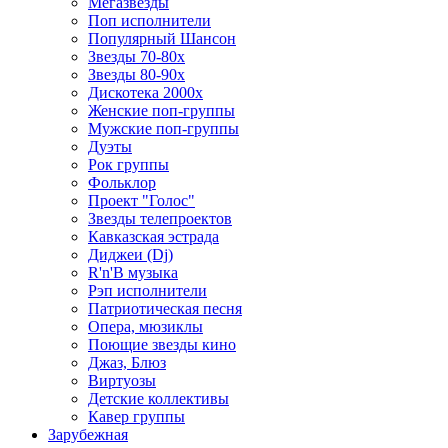
Мегазвезды
Поп исполнители
Популярный Шансон
Звезды 70-80х
Звезды 80-90х
Дискотека 2000х
Женские поп-группы
Мужские поп-группы
Дуэты
Рок группы
Фольклор
Проект "Голос"
Звезды телепроектов
Кавказская эстрада
Диджеи (Dj)
R'n'B музыка
Рэп исполнители
Патриотическая песня
Опера, мюзиклы
Поющие звезды кино
Джаз, Блюз
Виртуозы
Детские коллективы
Кавер группы
Зарубежная