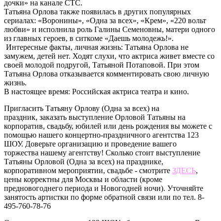
дочки» на канале СТС.
Татьяна Орлова также появилась в других популярных
сериалах: «Воронины», «Одна за всех», «Крем», «220 вольт
любви» и исполнила роль Галины Семеновны, матери одного
из главных героев, в ситкоме «Даешь молодежь!».
Интересные факты, личная жизнь: Татьяна Орлова не
замужем, детей нет. Ходят слухи, что актриса живет вместе со
своей молодой подругой, Татьяной Потаповой. При этом
Татьяна Орлова отказывается комментировать свою личную
жизнь.
В настоящее время: Российская актриса театра и кино.
Пригласить Татьяну Орлову (Одна за всех) на
праздник, заказать выступление Орловой Татьяны на
корпоратив, свадьбу, юбилей или день рождения вы можете с
помощью нашего концертно-праздничного агентства 123
ШОУ. Доверьте организацию и проведение вашего
торжества нашему агентству! Сколько стоит выступление
Татьяны Орловой (Одна за всех) на празднике,
корпоративном мероприятии, свадьбе - смотрите
ЗДЕСЬ
,
цены корректны для Москвы и области (кроме
предновогоднего периода и Новогодней ночи). Уточняйте
занятость артистки по форме обратной связи или по тел. 8-
495-760-78-76