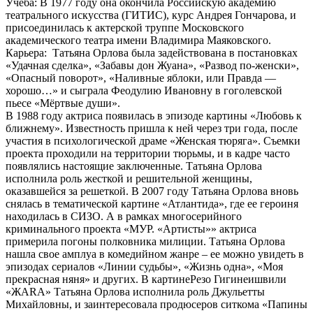
Учеба: В 1977 году она окончила Российскую академию
театрального искусства (ГИТИС), курс Андрея Гончарова, и
присоединилась к актерской труппе Московского
академического театра имени Владимира Маяковского.
Карьера: Татьяна Орлова была задействована в постановках
«Удачная сделка», «Забавы дон Жуана», «Развод по-женски»,
«Опасный поворот», «Наливные яблоки, или Правда —
хорошо…» и сыграла Феодулию Ивановну в гоголевской
пьесе «Мёртвые души».
В 1988 году актриса появилась в эпизоде картины «Любовь к
ближнему». Известность пришла к ней через три года, после
участия в психологической драме «Женская тюряга». Съемки
проекта проходили на территории тюрьмы, и в кадре часто
появлялись настоящие заключенные. Татьяна Орлова
исполнила роль жесткой и решительной женщины,
оказавшейся за решеткой. В 2007 году Татьяна Орлова вновь
снялась в тематической картине «Атлантида», где ее героиня
находилась в СИЗО. А в рамках многосерийного
криминального проекта «МУР. «Артисты»» актриса
примерила погоны полковника милиции. Татьяна Орлова
нашла свое амплуа в комедийном жанре – ее можно увидеть в
эпизодах сериалов «Линии судьбы», «Жизнь одна», «Моя
прекрасная няня» и других. В картинеРезо Гигинеишвили
«ЖАRА» Татьяна Орлова исполнила роль Джульетты
Михайловны, и заинтересовала продюсеров ситкома «Папины