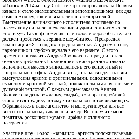
«Голос» в 2014-м году. Событие транслировалось на Первом
канале и стало знаменательным и запоминающимся, как для
самого Андрея, так и для миллионов телезрителей.
Выступление начинающего исполнителя произвело по-
настоящему сильное впечатление и удивило многих коллег
«по цеху». Такой феноменальный голос и образ обязательно
должен пробиться к вершине шоу-бизнеса. Прекрасная
композиция «Я – солдат», представленная Андреем на шоу
гармонично и глубоко звучала в его варианте. С этого
времени пригласить Андрея Звонкого на праздник стало
очень востребовано. Поклонники многогранного таланта
исполнителя массово записывались в его концертный и
гастрольный график. Андрей всегда старался сделать свои
выступления яркими и оригинальными, наполненными
смыслом и красивой музыкой, положительными чувствами и
душевной теплотой. С каждым днём заказать Андрея
Звонкого на день рождения, свадьбу, корпоратив, юбилей
становится труднее, потому что большой поток желающих.
Обращайтесь в наше агентство, и мы организуем для вас
восхитительный музыкальный вечер. Вы получите море
позитива, роскошной музыки, драйва и отличного
настроения.
Участие в шоу «Голос» «зарядило» артиста положительными
эмоциями и подарило хорошие чувство. Настоящее имя певца