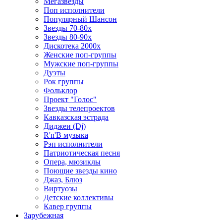
Мегазвезды
Поп исполнители
Популярный Шансон
Звезды 70-80х
Звезды 80-90х
Дискотека 2000х
Женские поп-группы
Мужские поп-группы
Дуэты
Рок группы
Фольклор
Проект "Голос"
Звезды телепроектов
Кавказская эстрада
Диджеи (Dj)
R'n'B музыка
Рэп исполнители
Патриотическая песня
Опера, мюзиклы
Поющие звезды кино
Джаз, Блюз
Виртуозы
Детские коллективы
Кавер группы
Зарубежная