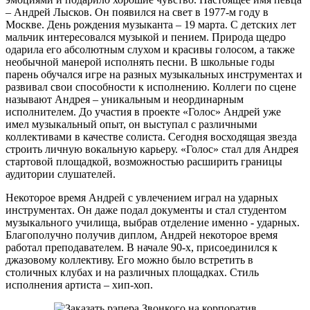
– Андрей Лысков. Он появился на свет в 1977-м году в
Москве. День рождения музыканта – 19 марта. С детских лет
мальчик интересовался музыкой и пением. Природа щедро
одарила его абсолютным слухом и красивы голосом, а также
необычной манерой исполнять песни. В школьные годы
парень обучался игре на разных музыкальных инструментах и
развивал свои способности к исполнению. Коллеги по сцене
называют Андрея – уникальным и неординарным
исполнителем. До участия в проекте «Голос» Андрей уже
имел музыкальный опыт, он выступал с различными
коллективами в качестве солиста. Сегодня восходящая звезда
строить личную вокальную карьеру. «Голос» стал для Андрея
стартовой площадкой, возможностью расширить границы
аудитории слушателей.
Некоторое время Андрей с увлечением играл на ударных
инструментах. Он даже подал документы и стал студентом
музыкального училища, выбрав отделение именно - ударных.
Благополучно получив диплом, Андрей некоторое время
работал преподавателем. В начале 90-х, присоединился к
джазовому коллективу. Его можно было встретить в
столичных клубах и на различных площадках. Стиль
исполнения артиста – хип-хоп.