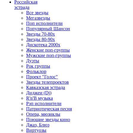
Российская
эстрада
Все звезды
Мегазвезды
Поп исполнители
Популярный Шансон
Звезды 70-80х
Звезды 80-90х
Дискотека 2000х
Женские поп-группы
Мужские поп-группы
Дуэты
Рок группы
Фольклор
Проект "Голос"
Звезды телепроектов
Кавказская эстрада
Диджеи (Dj)
R'n'B музыка
Рэп исполнители
Патриотическая песня
Опера, мюзиклы
Поющие звезды кино
Джаз, Блюз
Виртуозы