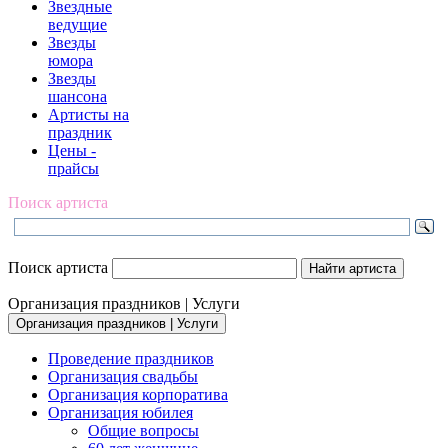
Звездные
ведущие
Звезды
юмора
Звезды
шансона
Артисты на
праздник
Цены -
прайсы
Поиск артиста
Поиск артиста
Организация праздников | Услуги
Организация праздников | Услуги
Проведение праздников
Организация свадьбы
Организация корпоратива
Организация юбилея
Общие вопросы