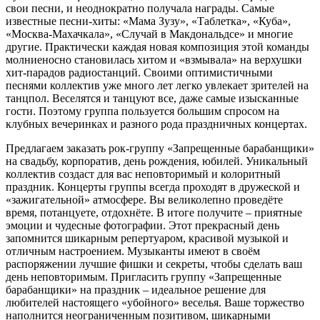
свои песни, и неоднократно получала награды. Самые
известные песни-хиты: «Мама Зузу», «Таблетка», «Куба»,
«Москва-Махачкала», «Случай в Макдональдсе» и многие
другие. Практически каждая новая композиция этой команды
молниеносно становилась хитом и «взмывала» на верхушки
хит-парадов радиостанций. Своими оптимистичными
песнями коллектив уже много лет легко увлекает зрителей на
танцпол. Веселятся и танцуют все, даже самые изысканные
гости. Поэтому группа пользуется большим спросом на
клубных вечеринках и разного рода праздничных концертах.
Предлагаем заказать рок-группу «Запрещенные барабанщики»
на свадьбу, корпоратив, день рождения, юбилей. Уникальный
коллектив создаст для вас неповторимый и колоритный
праздник. Концерты группы всегда проходят в дружеской и
«зажигательной» атмосфере. Вы великолепно проведёте
время, потанцуете, отдохнёте. В итоге получите – приятные
эмоции и чудесные фотографии. Этот прекрасный день
запомнится шикарным репертуаром, красивой музыкой и
отличным настроением. Музыканты имеют в своём
распоряжении лучшие фишки и секреты, чтобы сделать ваш
день неповторимым. Пригласить группу «Запрещенные
барабанщики» на праздник – идеальное решение для
любителей настоящего «убойного» веселья. Ваше торжество
наполнится неограниченным позитивом, шикарными