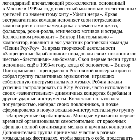
легендарный впечатляющий рок-коллектив, основанный
в Москве в 1999-м году, известный миллионам отечественных
зрителей по знаменитому хиту «Убили негра». Яркая
экстравагантная команда исполняет свои потрясающие
композиции в стиле камеди-рока с элементами джаза,
фольклора, рок-н-ролла, этнических мотивов и эстрады.
Коллективом руководит – Виктор Пивторыпавло –
композитор, вокалист и экс-участник ростовской команды
«Пекин Роу-Роу». За время творческой деятельности
«Запрещенные барабанщики» порадовали своих поклонников
шестью «блестящими» альбомами. Свои первые песни группа
исполнила ещё в 1993-м году, когда её основатель – Виктор
Пивторыпавло – преподавал в Ростовской консерватории и
собрал группу талантливых музыкантов, играющих
собственную инструментальную музыку. Ребята начали
успешно гастролировать по Югу России, часто используя в
своих «зажигательных» динамичных концертах барабаны и
другие ударные инструменты. Коллектив пользовался
популярностью, набирал своих поклонников, и позже
сформировался в новую вокально-инструментальную группу
– «Запрещенные барабанщики». Молодые музыканты первое
время всё организовывали самостоятельно: от красочных
афиш до полной организации мелких и крупных концертов.
Дополнительно группа принимала участие в разных
музыкальных фестивалях, чтобы заявить о себе, представить