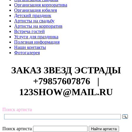
Организация корпоратива
Организация юбилея
Детский праздник
Артисты на свадьбу
Артисты на корпоратив
Встреча гостей
Услуги для праздника
Полезная информация
Наши контакты
Фотогалерея
ЗАКАЗ ЗВЕЗД ЭСТРАДЫ
+79857607876
|
123SHOW@MAIL.RU
Поиск артиста
Поиск артиста