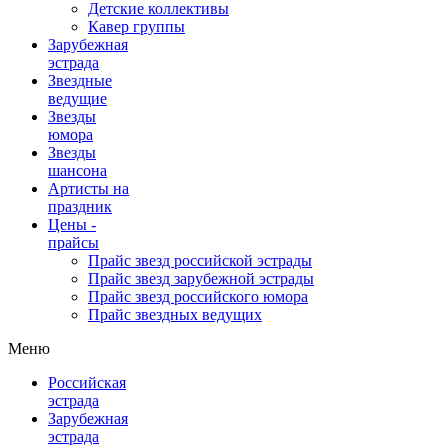
Детские коллективы
Кавер группы
Зарубежная
эстрада
Звездные
ведущие
Звезды
юмора
Звезды
шансона
Артисты на
праздник
Цены -
прайсы
Прайс звезд российской эстрады
Прайс звезд зарубежной эстрады
Прайс звезд российского юмора
Прайс звездных ведущих
Меню
Российская
эстрада
Зарубежная
эстрада