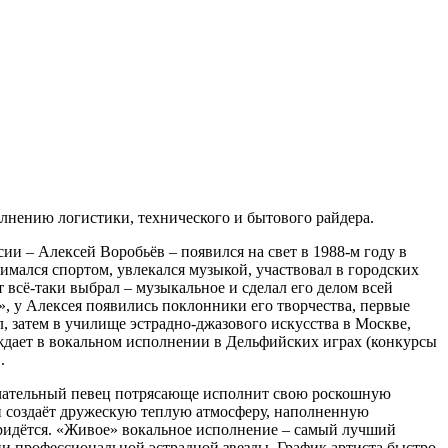
лнению логистики, технического и бытового райдера.
ии – Алексей Воробьёв – появился на свет в 1988-м году в
нимался спортом, увлекался музыкой, участвовал в городских
 всё-таки выбрал – музыкальное и сделал его делом всей
, у Алексея появились поклонники его творчества, первые
 затем в училище эстрадно-джазового искусства в Москве,
еждает в вокальном исполнении в Дельфийских играх (конкурсы
.
амечательный певец потрясающе исполнит свою роскошную
ки создаёт дружескую теплую атмосферу, наполненную
ридётся. «Живое» вокальное исполнение – самый лучший
ни профессиональной эстрадной звезды. График артиста быстро