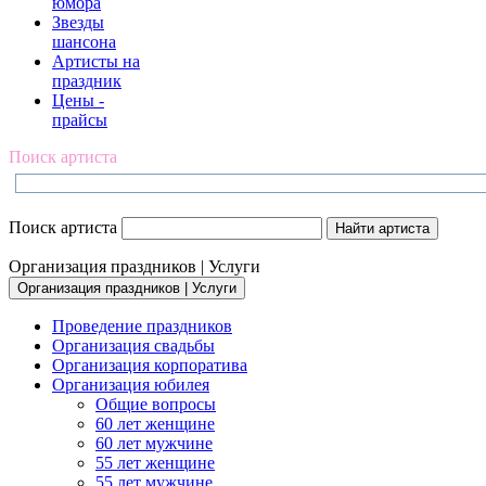
юмора
Звезды
шансона
Артисты на
праздник
Цены -
прайсы
Поиск артиста
Поиск артиста
Организация праздников | Услуги
Организация праздников | Услуги
Проведение праздников
Организация свадьбы
Организация корпоратива
Организация юбилея
Общие вопросы
60 лет женщине
60 лет мужчине
55 лет женщине
55 лет мужчине