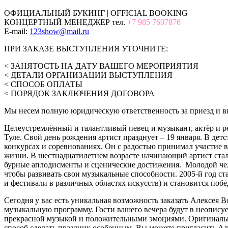
ОФИЦИАЛЬНЫЙ БУКИНГ | OFFICIAL BOOKING
КОНЦЕРТНЫЙ МЕНЕДЖЕР тел.
+7 985 7607876
E-mail:
123show@mail.ru
ПРИ ЗАКАЗЕ ВЫСТУПЛЕНИЯ УТОЧНИТЕ:
< ЗАНЯТОСТЬ НА ДАТУ ВАШЕГО МЕРОПРИЯТИЯ
< ДЕТАЛИ ОРГАНИЗАЦИИ ВЫСТУПЛЕНИЯ
< СПОСОБ ОПЛАТЫ
< ПОРЯДОК ЗАКЛЮЧЕНИЯ ДОГОВОРА
Мы несем полную юридическую ответственность за приезд и вы
Целеустремлённый и талантливый певец и музыкант, актёр и ре
Туле. Свой день рождения артист празднует – 19 января. В дет
конкурсах и соревнованиях. Он с радостью принимал участие в
жизни. В шестнадцатилетнем возрасте начинающий артист стал
бурные аплодисменты и сценические достижения. Молодой чело
чтобы развивать свои музыкальные способности. 2005-й год с
и фестивали в различных областях искусств) и становится побе
Сегодня у вас есть уникальная возможность заказать Алексея
музыкальную программу. Гости вашего вечера будут в неопису
прекрасной музыкой и положительными эмоциями. Оригинальн
способ сделать праздник особенным. Вы можете пригласить Ал