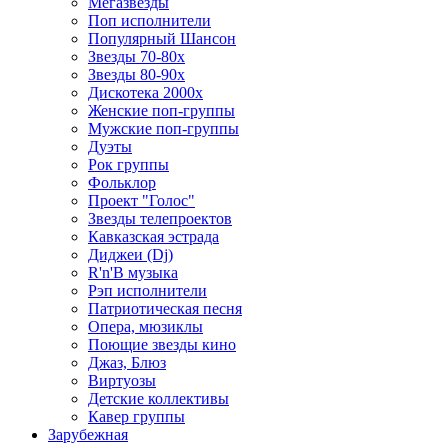
Мегазвезды
Поп исполнители
Популярный Шансон
Звезды 70-80х
Звезды 80-90х
Дискотека 2000х
Женские поп-группы
Мужские поп-группы
Дуэты
Рок группы
Фольклор
Проект "Голос"
Звезды телепроектов
Кавказская эстрада
Диджеи (Dj)
R'n'B музыка
Рэп исполнители
Патриотическая песня
Опера, мюзиклы
Поющие звезды кино
Джаз, Блюз
Виртуозы
Детские коллективы
Кавер группы
Зарубежная