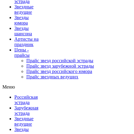
эстрада
Звездные
ведущие
Звезды
юмора
Звезды
шансона
Артисты на
праздник
Цены -
прайсы
Прайс звезд российской эстрады
Прайс звезд зарубежной эстрады
Прайс звезд российского юмора
Прайс звездных ведущих
Меню
Российская
эстрада
Зарубежная
эстрада
Звездные
ведущие
Звезды