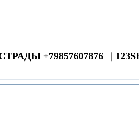
СТРАДЫ +79857607876
|
123