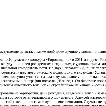
ступление артиста, а также подбираем лучшие условия по выпо
жиссёр, участник конкурса «Евровидение» в 2011-м году от Росс
стве будущий певец рос крепким и здоровым, с удовольствием за
 школьной самодеятельности. Из двух направлений, юный талант
 солистом известного тульского фольклорного ансамбля «Услада»
век поступил учиться сначала в музыкальное училище на вокал,
тал значимым в биографии восходящей звезды. Он блестяще поб
дителем известного телешоу «Секрет успеха» на канале «Россия»
 Воробьёва на корпоратив, день рождения, свадебный вечер и з
емом восторге от впечатляющего шоу артиста. Алексей мастерс
ое событие оставит самые лучшие воспоминания. Скучать не п
ексея Воробьёва на праздник и очень хорошо отдохнуть под пес