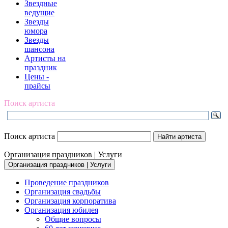
Звездные
ведущие
Звезды
юмора
Звезды
шансона
Артисты на
праздник
Цены -
прайсы
Поиск артиста
Поиск артиста
Организация праздников | Услуги
Организация праздников | Услуги
Проведение праздников
Организация свадьбы
Организация корпоратива
Организация юбилея
Общие вопросы