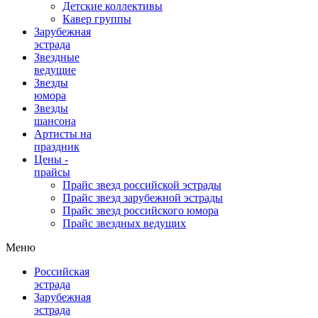
Детские коллективы
Кавер группы
Зарубежная
эстрада
Звездные
ведущие
Звезды
юмора
Звезды
шансона
Артисты на
праздник
Цены -
прайсы
Прайс звезд российской эстрады
Прайс звезд зарубежной эстрады
Прайс звезд российского юмора
Прайс звездных ведущих
Меню
Российская
эстрада
Зарубежная
эстрада