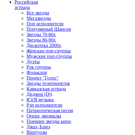
Российская
эстрада
Все звезды
Мегазвезды
Поп исполнители
Популярный Шансон
Звезды 70-80х
Звезды 80-90х
Дискотека 2000х
Женские поп-группы
Мужские поп-группы
Дуэты
Рок группы
Фольклор
Проект "Голос"
Звезды телепроектов
Кавказская эстрада
Диджеи (Dj)
R'n'B музыка
Рэп исполнители
Патриотическая песня
Опера, мюзиклы
Поющие звезды кино
Джаз, Блюз
Виртуозы