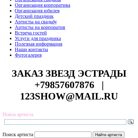
Организация корпоратива
Организация юбилея
Детский праздник
Артисты на свадьбу
Артисты на корпоратив
Встреча гостей
Услуги для праздника
Полезная информация
Наши контакты
Фотогалерея
ЗАКАЗ ЗВЕЗД ЭСТРАДЫ
+79857607876
|
123SHOW@MAIL.RU
Поиск артиста
Поиск артиста