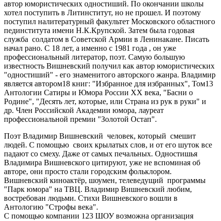
автор юмористических одностиший. По окончании школы
хотел поступить в Литинститут, но не прошел. И поэтому
поступил налитературный факультет Московского областного
пединститута имени Н.К.Крупской. Затем была годовая
служба солдатом в Советской Армии в Ленинакане. Писать
начал рано. С 18 лет, а именно с 1981 года , он уже
профессиональный литератор, поэт. Самую большую
известность Вишневский получил как автор юмористических
"одностиший" - его знаменитого авторского жанра. Владимир
является автором18 книг: "Избранное для избранных", Том13
Антологии Сатиры и Юмора России ХХ века, "Басни о
Родине", "Десять лет, которые, или Страна из рук в руки" и
др. Член Российской Академии юмора, лауреат
профессиональной премии "Золотой Остап".
Поэт Владимир Вишневский человек, который смешит
людей. С помощью своих крылатых слов, и от его шуток все
падают со смеху. Даже от самых печальных. Одностишья
Владимира Вишневского цитируют, уже не вспоминая об
авторе, они просто стали городским фольклором.
Вишневский киноактёр, шоумен, телеведущий программы
"Парк юмора" на ТВЦ. Владимир Вишневский любим,
востребован людьми. Стихи Вишневского вошли в
Антологию "Строфы века".
С помощью компании 123 ШОУ возможна организация