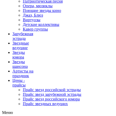
Патриотическая песня
Опера, мюзиклы
Поющие звезды кино
Джаз, Блюз
Виртуозы
Детские коллективы
Кавер группы
Зарубежная
эстрада
Звездные
ведущие
Звезды
юмора
Звезды
шансона
Артисты на
праздник
Цены -
прайсы
Прайс звезд российской эстрады
Прайс звезд зарубежной эстрады
Прайс звезд российского юмора
Прайс звездных ведущих
Меню