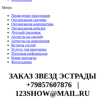
Меню
Проведение праздников
Организация свадьбы
Организация корпоратива
Организация юбилея
Детский праздник
Артисты на свадьбу
Артисты на корпоратив
Встреча гостей
Услуги для праздника
Полезная информация
Наши контакты
Фотогалерея
ЗАКАЗ ЗВЕЗД ЭСТРАДЫ
+79857607876
|
123SHOW@MAIL.RU