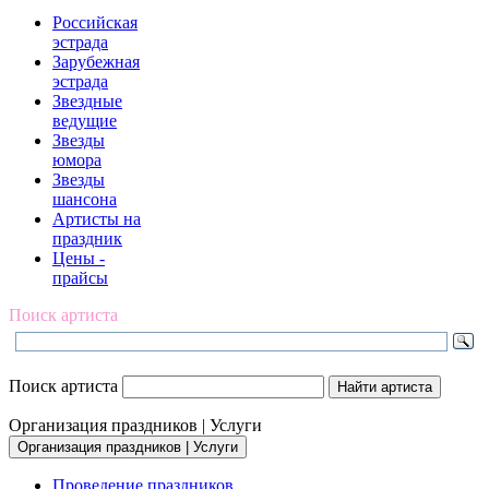
Российская
эстрада
Зарубежная
эстрада
Звездные
ведущие
Звезды
юмора
Звезды
шансона
Артисты на
праздник
Цены -
прайсы
Поиск артиста
Поиск артиста
Организация праздников | Услуги
Организация праздников | Услуги
Проведение праздников