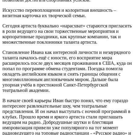
Искусство перевоплощения и колоритная внешность –
визитная карточка их творческой семьи.
Сегодня артиста буквально «нарасхват» стараются пригласить
в роли ведущего на свои торжественные мероприятия и
корпоративные праздники, как крупные компании, так и
множественные поклонники таланта артиста.
Становление Ивана как интересной личности и незаурядного
таланта началось ещё с юности, его восприятие мира
расширилось после двух месяцев проживания в США, куда он
попал по программе обмена студентами. Поездка помогла
овладеть английским языком и снять границы общения с
многомиллионным англоязычным миром. Дальше была
упорная учёба в престижной Санкт-Петербургской
театральной академии.
В начале своей карьеры Иван быстро понял, что ему гораздо
интереснее развлекательные шоу, чем театральные
представления. И он начал выступать с ночной программой в
клубах. Прошло время и яркого артиста стали приглашать
ведущим на радио. Добродушные шутки и блестящая
импровизация привели уже популярного на тот момент
радиоведущего на топовые радиостанции - «Русское радио» и