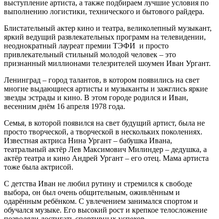
выступление артиста, а также подбираем лучшие условия по
выполнению логистики, технического и бытового райдера.
Блистательный актер кино и театра, великолепный музыкант,
яркий ведущий развлекательных программ на телевидении,
неоднократный лауреат премии ТЭФИ и просто
привлекательный стильный молодой человек – это
признанный миллионами телезрителей шоумен Иван Ургант.
Ленинград – город талантов, в котором появились на свет
многие выдающиеся артисты и музыканты и зажглись яркие
звезды эстрады и кино. В этом городе родился и Иван,
весенним днём 16 апреля 1978 года.
Семья, в которой появился на свет будущий артист, была не
просто творческой, а творческой в нескольких поколениях.
Известная актриса Нина Ургант – бабушка Ивана,
театральный актёр Лев Максимович Милиндер – дедушка, а
актёр театра и кино Андрей Ургант – его отец. Мама артиста
тоже была актрисой.
С детства Иван не любил рутину и стремился к свободе
выбора, он был очень общительным, оживлённым и
одарённым ребёнком. С увлечением занимался спортом и
обучался музыке. Его высокий рост и крепкое телосложение
позволяли достигать спортивных успехов.