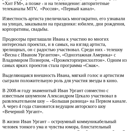
«Хит FM», а позже - и на телевидение: авторитетные
телеканалы MTV, «Россия», «Первый канал».
Известность артиста увеличилась многократно, его узнавали
на улицах, заказывали на праздники: юбилеи, дни рождения,
корпоративы, свадьбы.
Продюсеры приглашали Ивана к участию во многих
интересных проектах, и в самых, на взгляд артиста,
зрелищных, он с радостью участвовал. Среди них - телешоу
«Весна с Иваном Ургантом», «Одноэтажная Америка» с
Владимиром Познером, «Прожекторперисхилтон». Одним из
самых ярких проектов стала программа «Смак».
Выделяющаяся внешность Ивана, мягкий голос и артистизм
сыграли положительную роль для участия звезды в кино.
В 2008-м году знаменитый Иван Ургант совместно с
известным шоуменом Александром Цекало участвовал в
развлекательном шоу – «Большая разница» на Первом канале.
А через 4 года становится ведущим авторского шоу
«Вечерний Ургант».
В жизни Иван Ургант – остроумный коммуникабельный
человек тонкого ума и чувства юмора, блистательный