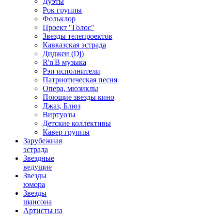
Дуэты
Рок группы
Фольклор
Проект "Голос"
Звезды телепроектов
Кавказская эстрада
Диджеи (Dj)
R'n'B музыка
Рэп исполнители
Патриотическая песня
Опера, мюзиклы
Поющие звезды кино
Джаз, Блюз
Виртуозы
Детские коллективы
Кавер группы
Зарубежная
эстрада
Звездные
ведущие
Звезды
юмора
Звезды
шансона
Артисты на