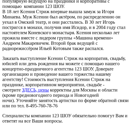
популярную ведущую на праздники и корпоративы с
помощью компании 123 ШОУ.
В 18 лет Ксения Стриж впервые вышла замуж за Игоря
Минаева. Муж Ксении был актёром, по распределению он
уехал в Омский театр, и они расстались. В 30 лет Игорь
постригся в монахи, получив имя Исидор, и в 2004 году стал
настоятелем Коневского монастыря. Ксения несколько лет
прожила вместе с лидером группы «Машина времени»
Андреем Макаревичем. Второй брак ведущей с
радиорежиссёром Ильей Котовым также распался.
Заказать выступление Ксении Стриж на корпоратив, свадьбу,
юбилей или день рождения вы можете с помощью нашего
концертно-праздничного агентства 123 ШОУ. Доверьте
организацию и проведение вашего торжества нашему
агентству! Стоимость выступления Ксении Стриж на
празднике, корпоративном мероприятии, свадьбе -
смотрите
ЗДЕСЬ, цены
корректны для Москвы и области
(кроме предновогоднего периода и Новогодней
ночи). Уточняйте занятость артистки по форме обратной связи
или по тел. 8-495-760-78-76
Специалисты компании 123 ШОУ обязательно помогут Вам и
ответят на все Ваши вопросы.