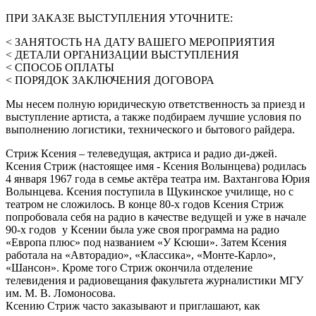
ПРИ ЗАКАЗЕ ВЫСТУПЛЕНИЯ УТОЧНИТЕ:
< ЗАНЯТОСТЬ НА ДАТУ ВАШЕГО МЕРОПРИЯТИЯ
< ДЕТАЛИ ОРГАНИЗАЦИИ ВЫСТУПЛЕНИЯ
< СПОСОБ ОПЛАТЫ
< ПОРЯДОК ЗАКЛЮЧЕНИЯ ДОГОВОРА
Мы несем полную юридическую ответственность за приезд и
выступление артиста, а также подбираем лучшие условия по
выполнению логистики, технического и бытового райдера.
Стриж Ксения – телеведущая, актриса и радио ди-джей.
Ксения Стриж (настоящее имя - Ксения Волынцева) родилась
4 января 1967 года в семье актёра театра им. Вахтангова Юрия
Волынцева. Ксения поступила в Щукинское училище, но с
театром не сложилось. В конце 80-х годов Ксения Стриж
попробовала себя на радио в качестве ведущей и уже в начале
90-х годов у Ксении была уже своя программа на радио
«Европа плюс» под названием «У Ксюши». Затем Ксения
работала на «Авторадио», «Классика», «Монте-Карло»,
«Шансон». Кроме того Стриж окончила отделение
телевидения и радиовещания факультета журналистики МГУ
им. М. В. Ломоносова.
Ксению Стриж часто заказывают и приглашают, как