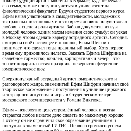
Школу будущий артист закончил в Юрмале, куда переехала
его семья, там же поступил учиться в университет на
филологический факультет. Будучи студентом первого курса,
Ефим начал участвовать в самодеятельности, молодёжных
театральных постановках и в это время он явно почувствовал
любовь к сцене и роли артиста. Забрав документы из вуза,
молодой человек одним махом изменил свою судьбу: он уехал
в Москву, чтобы сделать карьеру эстрадного артиста. Сегодня,
смотря на своё настоящее и прошлое, Ефим Шифрин
понимает, что сделал тогда правильный выбор. Хотя первое
время ему приходилось нелегко. Заказать Ефима Шифрина на
свадебное торжество, юбилей, корпоративный вечер – это
значит подарить гостям праздника невероятно фееричное
юмористическое шоу.
Сверхпопулярный эстрадный артист юмористического и
разговорного жанра, знаменитый Ефим Шифрин начинал своё
творческое восхождение с поступления в училище циркового
и эстрадного искусства и игры в Студенческом театре
московского госуниверситета у Романа Виктюка.
Ефим – невероятно целеустремлённый человек и всегда
старается любое начатое дело сделать по максимуму хорошо.
Поэтому он не ограничил своё образование училищем и
поступил в знаменитый ГИТИС. Первого громкого успеха
артист достиг в середине 80-х, сыграв свой дебютный