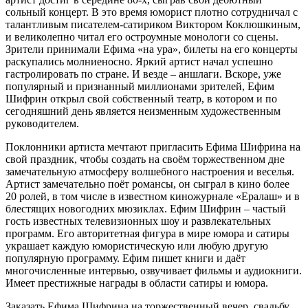
сольный концерт. В это время юморист плотно сотрудничал с
талантливым писателем-сатириком Виктором Коклюшкиным,
и великолепно читал его остроумные монологи со сцены.
Зрители принимали Ефима «на ура», билеты на его концерты
раскупались молниеносно. Яркий артист начал успешно
гастролировать по стране. И везде – аншлаги. Вскоре, уже
популярный и признанный миллионами зрителей, Ефим
Шифрин открыл свой собственный театр, в котором и по
сегодняшний день является неизменным художественным
руководителем.
Поклонники артиста мечтают пригласить Ефима Шифрина на
свой праздник, чтобы создать на своём торжественном дне
замечательную атмосферу волшебного настроения и веселья.
Артист замечательно поёт романсы, он сыграл в кино более
20 ролей, в том числе в известном киножурнале «Ералаш» и в
блестящих новогодних мюзиклах. Ефим Шифрин – частый
гость известных телевизионных шоу и развлекательных
программ. Его авторитетная фигура в мире юмора и сатиры
украшает каждую юмористическую или любую другую
популярную программу. Ефим пишет книги и даёт
многочисленные интервью, озвучивает фильмы и аудиокниги.
Имеет престижные награды в области сатиры и юмора.
Заказать Ефима Шифрина на торжественный вечер, свадьбу,