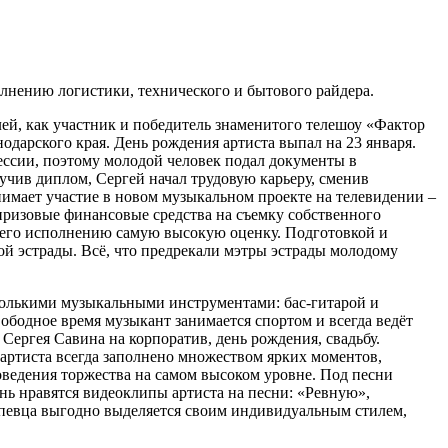
лнению логистики, технического и бытового райдера.
ей, как участник и победитель знаменитого телешоу «Фактор
дарского края. День рождения артиста выпал на 23 января.
фессии, поэтому молодой человек подал документы в
учив диплом, Сергей начал трудовую карьеру, сменив
нимает участие в новом музыкальном проекте на телевидении –
 призовые финансовые средства на съемку собственного
 его исполнению самую высокую оценку. Подготовкой и
й эстрады. Всё, что предрекали мэтры эстрады молодому
колькими музыкальными инструментами: бас-гитарой и
ободное время музыкант занимается спортом и всегда ведёт
Сергея Савина на корпоратив, день рождения, свадьбу.
артиста всегда заполнено множеством ярких моментов,
ведения торжества на самом высоком уровне. Под песни
ень нравятся видеоклипы артиста на песни: «Ревную»,
певца выгодно выделяется своим индивидуальным стилем,