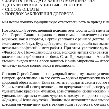
< ЗАНЯТОСТЬ НА ДАТУ ВАШЕГО МЕРОПРИЯТИЯ
< ДЕТАЛИ ОРГАНИЗАЦИИ ВЫСТУПЛЕНИЯ
< СПОСОБ ОПЛАТЫ
< ПОРЯДОК ЗАКЛЮЧЕНИЯ ДОГОВОРА
Мы несем полную юридическую ответственность за приезд и вы
Потрясающий отечественный исполнитель, достигший впечатляю
А» – Сергей Савин – порадовал свою семью появлением на свет
Музыкой, как и спортом, Сергей увлекался с раннего детства,
экономический вуз. Будущий артист успешно прошёл все экзам
несколько профессий и мест работы. При этом, увлечение муз
«Фактор А». Неожиданно для себя, молодой артист становится
видеоклипа и дебютного альбома. Сама Примадонна — Алла Б
съемкой видеоклипа Сергея занялась Ирина Миронова — извест
человеку вскоре воплотилось в реальности.
Сегодня Сергей Савин — популярный певец, музыкант, успешн
гитарой, фортепиано. На его счету — музыка практически ко в
здоровый образ жизни. Если вы хотите подарить своим гостям 
Харизматичный певец неповторимо представит свой репертуар 
удивительно красивой музыкой, артистичными сценическими но
уникального артиста можно чудесно отдохнуть и провести врем
«Дожди», «Ненавижу тебя». Любимыми исполнителями самого 
который он «нащупал» ещё в ранние годы творчества, слушая 