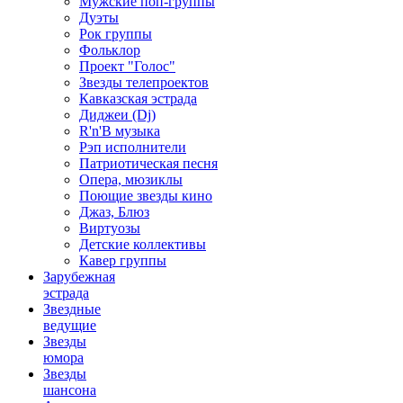
Мужские поп-группы
Дуэты
Рок группы
Фольклор
Проект "Голос"
Звезды телепроектов
Кавказская эстрада
Диджеи (Dj)
R'n'B музыка
Рэп исполнители
Патриотическая песня
Опера, мюзиклы
Поющие звезды кино
Джаз, Блюз
Виртуозы
Детские коллективы
Кавер группы
Зарубежная
эстрада
Звездные
ведущие
Звезды
юмора
Звезды
шансона