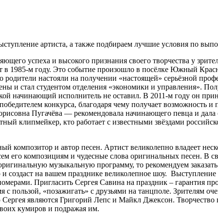
ступление артиста, а также подбираем лучшие условия по выпо
щего успеха и высокого признания своего творчества у зрител
 в 1985-м году. Это событие произошло в посёлке Южный Красно
 но родители настояли на получении «настоящей» серьёзной про
ены и стал студентом отделения «экономики и управления». Пол
ыкой начинающий исполнитель не оставил. В 2011-м году он при
 победителем конкурса, благодаря чему получает возможность и
орисовна Пугачёва — рекомендовала начинающего певца и дала
ный клипмейкер, кто работает с известными звёздами российско
ый композитор и автор песен. Артист великолепно владеет нес
сем его композициям и чудесные слова оригинальных песен. В св
оригинальную музыкальную программу, то рекомендуем заказать 
и создаст на вашем празднике великолепное шоу. Выступление 
мерами. Пригласить Сергея Савина на праздник – гарантия про
я с пользой, «позажигать» с друзьями на танцполе. Зрителям оч
Сергея являются Григорий Лепс и Майкл Джексон. Творчество 
своих кумиров и подражая им.