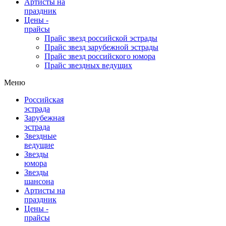
Артисты на
праздник
Цены -
прайсы
Прайс звезд российской эстрады
Прайс звезд зарубежной эстрады
Прайс звезд российского юмора
Прайс звездных ведущих
Меню
Российская
эстрада
Зарубежная
эстрада
Звездные
ведущие
Звезды
юмора
Звезды
шансона
Артисты на
праздник
Цены -
прайсы