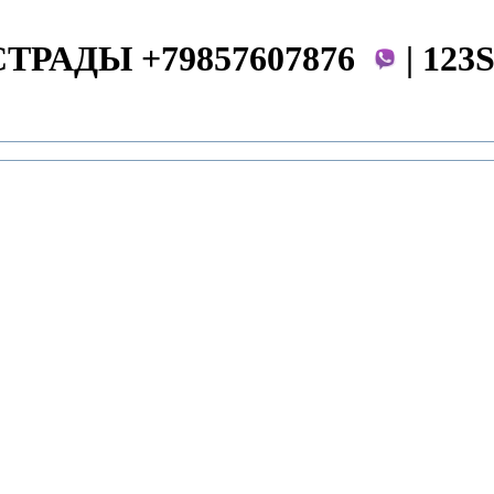
СТРАДЫ +79857607876
|
123