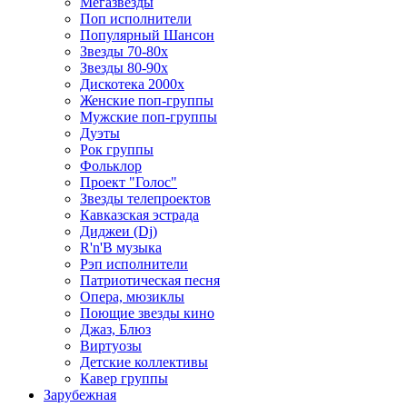
Мегазвезды
Поп исполнители
Популярный Шансон
Звезды 70-80х
Звезды 80-90х
Дискотека 2000х
Женские поп-группы
Мужские поп-группы
Дуэты
Рок группы
Фольклор
Проект "Голос"
Звезды телепроектов
Кавказская эстрада
Диджеи (Dj)
R'n'B музыка
Рэп исполнители
Патриотическая песня
Опера, мюзиклы
Поющие звезды кино
Джаз, Блюз
Виртуозы
Детские коллективы
Кавер группы
Зарубежная