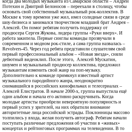
когда два молодых музыканта из Самарской области – Андрей
Потехин и Дмитрий Белоносов – переехали в столицу, чтобы
основать свой собственный музыкальный рок-коллектив. В
Москве к тому времени уже жил, имел солидные связи в среде
шоу-бизнеса и занимался творчеством младший брат Андрея –
Алексей. Он помог ребятам получить поддержку от
продюсера Сергея Жукова, лидера группы «Руки вверх». И
работа закипела. Первые синглы команды прозвучали в
современном и модном рок-стиле, а сама группа назвалась –
Revolvers-45. Через год ребята представили слушателям свой
первый профессиональный альбом – «Новая звезда», сняли
дебютный видеоклип. После этого, Алексей Мускатин,
шоумен и музыкальный продюсер коллектива, предложил
музыкантам изменить свой жанр на поп-музыку.
Дополнительно к команде примкнул известный артист
музыкального пародийного жанра, неоднократно
снимавшийся в российских кинофильмах и телесериалах –
Алексей Елистратов. В начале 2000-х, группа выпустила ещё
один альбом и начала его активно раскручивать. Когда
молодые артисты приобрели невероятную популярность и
первый успех у зрителей, на них обратили внимание
авторитетные лица российской эстрады. Поклонницы массово
толпились у входа, желая получить автограф. Ребятам начали
поступать различные предложения об участии в «живых»
концертах и рейтинговых программах на телевидении. В то