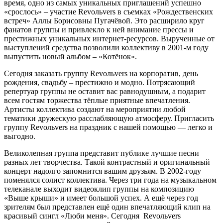
время, одно из самых уникальных приглашений успешно
«срослось» – участие Revoльvers в съемках «Рождественских
встреч» Аллы Борисовны Пугачёвой. Это расширило круг
фанатов группы и привлекло к ней внимание прессы и
престижных уникальных интернет-ресурсов. Вырученные от
выступлений средства позволили коллективу в 2001-м году
выпустить новый альбом – «Котёнок».
Сегодня заказать группу Revoльvers на корпоратив, день
рождения, свадьбу – престижно и модно. Потрясающий
репертуар группы не оставит вас равнодушным, а подарит
всем гостям торжества тёплые приятные впечатления.
Артисты коллектива создают на мероприятии любой
тематики дружескую расслабляющую атмосферу. Пригласить
группу Revoльvers на праздник с нашей помощью — легко и
выгодно.
Великолепная группа представит публике лучшие песни
разных лет творчества. Такой контрастный и оригинальный
концерт надолго запомнится вашим друзьям. В 2002-году
поменялся солист коллектива. Через три года на музыкальном
телеканале выходит видеоклип группы на композицию
«Выше крыши» и имеет большой успех. А ещё через год
зрителям был представлен ещё один впечатляющий клип на
красивый сингл «Люби меня». Сегодня Revoльvers