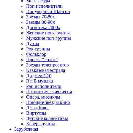
Мегазвезды
Поп исполнители
Популярный Шансон
Звезды 70-80х
Звезды 80-90х
Дискотека 2000х
Женские поп-группы
Мужские поп-группы
Дуэты
Рок группы
Фольклор
Проект "Голос"
Звезды телепроектов
Кавказская эстрада
Диджеи (Dj)
R'n'B музыка
Рэп исполнители
Патриотическая песня
Опера, мюзиклы
Поющие звезды кино
Джаз, Блюз
Виртуозы
Детские коллективы
Кавер группы
Зарубежная