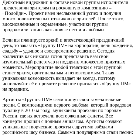
Дебютный видеоклип в составе новой группы исполнители
представили зрителям на роскошную композицию –
«Подойди». Проект имел неслыханный успех и получил
много положительных откликов от зрителей. После этого,
вдохновлённые и окрылённые, участники группы
продолжили записывать новые песни и альбомы.
Если вы планируете яркий и впечатляющий праздничный
день, то заказать «Группу ПМ» на корпоратив, день рождения,
свадьбу – удачное и своевременное решение. Сегодня
коллектив как никогда готов представить вам свой
изумительный репертуар и подарить множество приятных
моментов. Мероприятие любой тематики с этой группой
станет ярким, оригинальным и неповторимым. Такая
уникальная возможность выпадает не всегда, поэтому
используйте её и примите решение пригласить «Группу ПМ»
на праздник.
Артисты «Группы ПМ» сами пишут свои замечательные
песни. С композициями первого альбома, который порадовал
публику в 2010-м году, музыканты проехали по городам
России, где их встречали восторженные фанаты. Все
концерты прошли с полным аншлагом. Артисты создают
уникальные творческие проекты с другими звёздами
российского шоу-бизнеса. Самыми популярными стали песни: