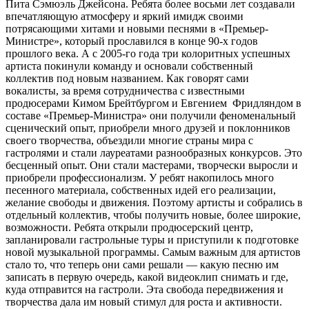
Пита Сэмюэль Джейсона. Ребята более восьми лет создавали
впечатляющую атмосферу и яркий имидж своими
потрясающими хитами и новыми песнями в «Премьер-
Министре», который прославился в конце 90-х годов
прошлого века. А с 2005-го года три колоритных успешных
артиста покинули команду и основали собственный
коллектив под новым названием. Как говорят сами
вокалисты, за время сотрудничества с известными
продюсерами Кимом Брейтбургом и Евгением Фридляндом в
составе «Премьер-Министра» они получили феноменальный
сценический опыт, приобрели много друзей и поклонников
своего творчества, объездили многие страны мира с
гастролями и стали лауреатами разнообразных конкурсов. Это
бесценный опыт. Они стали мастерами, творчески выросли и
приобрели профессионализм. У ребят накопилось много
песенного материала, собственных идей его реализации,
желание свободы и движения. Поэтому артисты и собрались в
отдельный коллектив, чтобы получить новые, более широкие,
возможности. Ребята открыли продюсерский центр,
запланировали гастрольные туры и приступили к подготовке
новой музыкальной программы. Самым важным для артистов
стало то, что теперь они сами решали — какую песню им
записать в первую очередь, какой видеоклип снимать и где,
куда отправится на гастроли. Эта свобода передвижения и
творчества дала им новый стимул для роста и активности.