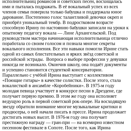
исполнительниц романсов и советских песен, восхищалась
ими и пыталась подражать. В её вокальный успех из всех
членов семьи поверила только бабушка и поддержала юное
дарование. Постепенно голос талантливой девочки окреп и
приобрёл уникальный тембр. В подростковом возрасте
способную Ирину по настоянию бабушки записали на уроки к
опытному педагогу вокала — Лине Архангельской. Под
руководством мастера начинающая исполнительница отлично
поработала со своим голосом и познала многие секреты
вокального исполнения. Все эти навыки помогли Ирине стать
одной из самых блистательных и ярких звёзд советской и
российской эстрады. Вопроса о выборе профессии у девушки
никогда не возникало. Окончив школу, она подаёт документы
и успешно становится студенткой консерватории.
Параллельно с учёбой Ирина выступает с коллективом
«Поющие гитары» в качестве солистки. После этого, стала
вокалисткой в ансамбле «Коробейники». В 1975-м году
молодая певица участвует в конкурсе песни в Дрездене, где
получает первую премию. В этом же году она исполняет
ведущую роль в первой советской рок-опере. На восходящую
звезду обратили внимание многие музыкальные критики и
продюсеры, о ней начали писать в прессе. Ирина продолжает
достигать новых высот. В 1976-м году она получает
престижную награду — гран-при — на всемирно известном
песенном фестивале в Сопоте. После того, как Ирина