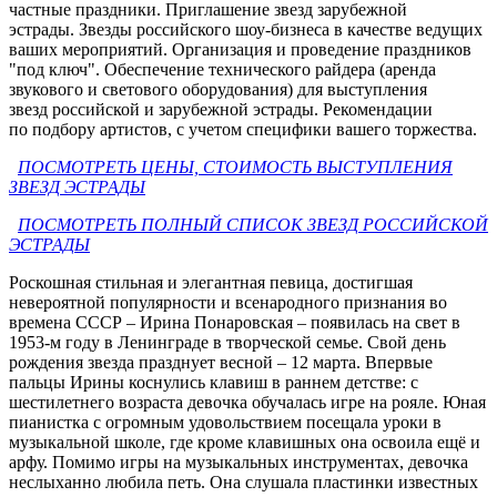
частные праздники. Приглашение звезд зарубежной
эстрады. Звезды российского шоу-бизнеса в качестве ведущих
ваших мероприятий. Организация и проведение праздников
"под ключ". Обеспечение технического райдера (аренда
звукового и светового оборудования) для выступления
звезд российской и зарубежной эстрады. Рекомендации
по подбору артистов, с учетом специфики вашего торжества.
ПОСМОТРЕТЬ ЦЕНЫ, СТОИМОСТЬ ВЫСТУПЛЕНИЯ
ЗВЕЗД ЭСТРАДЫ
ПОСМОТРЕТЬ ПОЛНЫЙ СПИСОК ЗВЕЗД РОССИЙСКОЙ
ЭСТРАДЫ
Роскошная стильная и элегантная певица, достигшая
невероятной популярности и всенародного признания во
времена СССР – Ирина Понаровская – появилась на свет в
1953-м году в Ленинграде в творческой семье. Свой день
рождения звезда празднует весной – 12 марта. Впервые
пальцы Ирины коснулись клавиш в раннем детстве: с
шестилетнего возраста девочка обучалась игре на рояле. Юная
пианистка с огромным удовольствием посещала уроки в
музыкальной школе, где кроме клавишных она освоила ещё и
арфу. Помимо игры на музыкальных инструментах, девочка
неслыханно любила петь. Она слушала пластинки известных