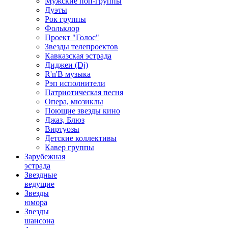
Мужские поп-группы
Дуэты
Рок группы
Фольклор
Проект "Голос"
Звезды телепроектов
Кавказская эстрада
Диджеи (Dj)
R'n'B музыка
Рэп исполнители
Патриотическая песня
Опера, мюзиклы
Поющие звезды кино
Джаз, Блюз
Виртуозы
Детские коллективы
Кавер группы
Зарубежная
эстрада
Звездные
ведущие
Звезды
юмора
Звезды
шансона