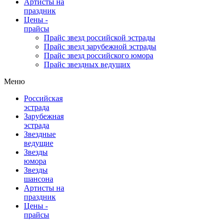
Артисты на
праздник
Цены -
прайсы
Прайс звезд российской эстрады
Прайс звезд зарубежной эстрады
Прайс звезд российского юмора
Прайс звездных ведущих
Меню
Российская
эстрада
Зарубежная
эстрада
Звездные
ведущие
Звезды
юмора
Звезды
шансона
Артисты на
праздник
Цены -
прайсы