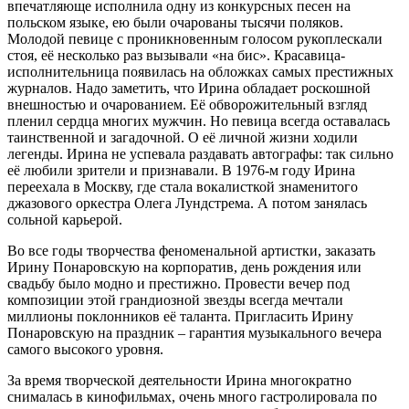
впечатляюще исполнила одну из конкурсных песен на
польском языке, ею были очарованы тысячи поляков.
Молодой певице с проникновенным голосом рукоплескали
стоя, её несколько раз вызывали «на бис». Красавица-
исполнительница появилась на обложках самых престижных
журналов. Надо заметить, что Ирина обладает роскошной
внешностью и очарованием. Её обворожительный взгляд
пленил сердца многих мужчин. Но певица всегда оставалась
таинственной и загадочной. О её личной жизни ходили
легенды. Ирина не успевала раздавать автографы: так сильно
её любили зрители и признавали. В 1976-м году Ирина
переехала в Москву, где стала вокалисткой знаменитого
джазового оркестра Олега Лундстрема. А потом занялась
сольной карьерой.
Во все годы творчества феноменальной артистки, заказать
Ирину Понаровскую на корпоратив, день рождения или
свадьбу было модно и престижно. Провести вечер под
композиции этой грандиозной звезды всегда мечтали
миллионы поклонников её таланта. Пригласить Ирину
Понаровскую на праздник – гарантия музыкального вечера
самого высокого уровня.
За время творческой деятельности Ирина многократно
снималась в кинофильмах, очень много гастролировала по