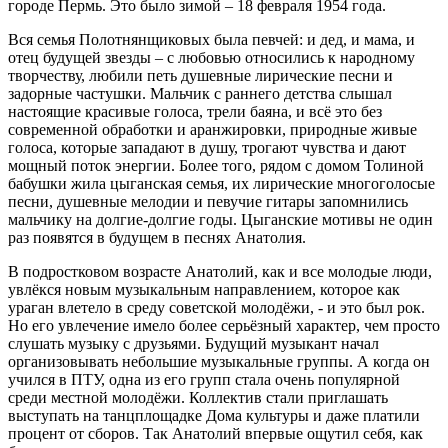
городе Пермь. Это было зимой – 18 февраля 1954 года.
Вся семья Полотнянщиковых была певчей: и дед, и мама, и
отец будущей звезды – с любовью относились к народному
творчеству, любили петь душевные лирические песни и
задорные частушки. Мальчик с раннего детства слышал
настоящие красивые голоса, трели баяна, и всё это без
современной обработки и аранжировки, природные живые
голоса, которые западают в душу, трогают чувства и дают
мощный поток энергии. Более того, рядом с домом Толиной
бабушки жила цыганская семья, их лирические многоголосые
песни, душевные мелодии и певучие гитары запомнились
мальчику на долгие-долгие годы. Цыганские мотивы не один
раз появятся в будущем в песнях Анатолия.
В подростковом возрасте Анатолий, как и все молодые люди,
увлёкся новым музыкальным направлением, которое как
ураган влетело в среду советской молодёжи, - и это был рок.
Но его увлечение имело более серьёзный характер, чем просто
слушать музыку с друзьями. Будущий музыкант начал
организовывать небольшие музыкальные группы. А когда он
учился в ПТУ, одна из его групп стала очень популярной
среди местной молодёжи. Коллектив стали приглашать
выступать на танцплощадке Дома культуры и даже платили
процент от сборов. Так Анатолий впервые ощутил себя, как