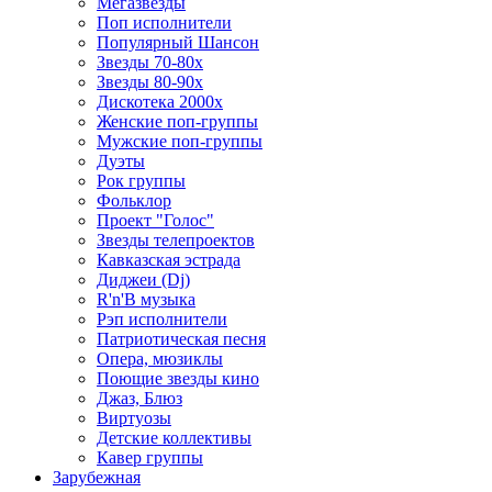
Мегазвезды
Поп исполнители
Популярный Шансон
Звезды 70-80х
Звезды 80-90х
Дискотека 2000х
Женские поп-группы
Мужские поп-группы
Дуэты
Рок группы
Фольклор
Проект "Голос"
Звезды телепроектов
Кавказская эстрада
Диджеи (Dj)
R'n'B музыка
Рэп исполнители
Патриотическая песня
Опера, мюзиклы
Поющие звезды кино
Джаз, Блюз
Виртуозы
Детские коллективы
Кавер группы
Зарубежная