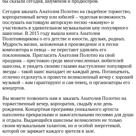
бы сказали сегодня, шоуменом и продюсером.
Сегодня заказать Анатолия Полотно на свадебное торжество,
корпоративный вечер или юбилей – чудесная возможность
послушать настоящую авторскую песню «вживую» и
участвовать в удивительном музыкальном шоу популярного
шансонье. В 2015 году вышла книга Анатолия
Полотнянщикова о его детстве и юности, друзьях, родных.
Мудрость жизни, заложенная в произведение и в песни
композитора и певца – не перестают удивлять его
поклонников. Пригласить Анатолия Полотно на свой
праздник – престижно среди многочисленных любителей
шансона, и увидеть своими глазами выступление популярной
звезды – такой шанс выпадает не каждый день. Потанцевать,
отлично отдохнуть и провести великолепный вечер с хорошей
музыкой – вам гарантируют и сам певец, и организаторы его
концертов.
Вы можете позвонить нам и заказать Анатолия Полотно на
торжественный вечер, корпоратив, свадьбу или день
рождения. Концертная программа уникального артиста
наполнена прекрасными и зажигательными песнями для души
и отдыха. Выдающийся шансонье великолепен не только
своим музыкальным талантом, но и особой энергетикой,
которой он заряжает каждого зрителя в зале.