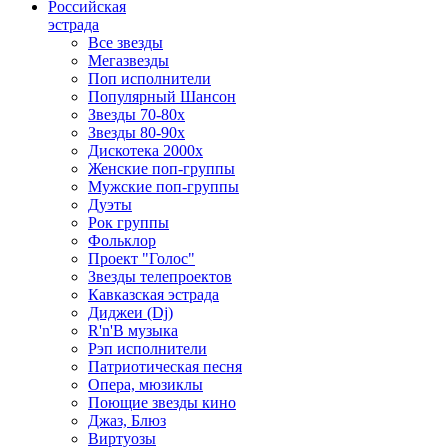
Российская
эстрада
Все звезды
Мегазвезды
Поп исполнители
Популярный Шансон
Звезды 70-80х
Звезды 80-90х
Дискотека 2000х
Женские поп-группы
Мужские поп-группы
Дуэты
Рок группы
Фольклор
Проект "Голос"
Звезды телепроектов
Кавказская эстрада
Диджеи (Dj)
R'n'B музыка
Рэп исполнители
Патриотическая песня
Опера, мюзиклы
Поющие звезды кино
Джаз, Блюз
Виртуозы