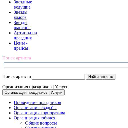
Звездные
ведущие
Звезды
юмора
Звезды
шансона
Артисты на
праздник
Цены -
прайсы
Поиск артиста
Поиск артиста
Организация праздников | Услуги
Организация праздников | Услуги
Проведение праздников
Организация свадьбы
Организация корпоратива
Организация юбилея
Общие вопросы