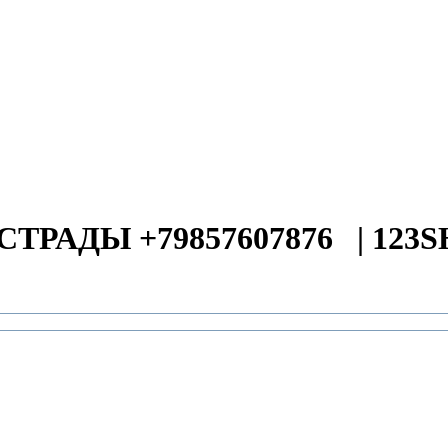
СТРАДЫ +79857607876
|
123