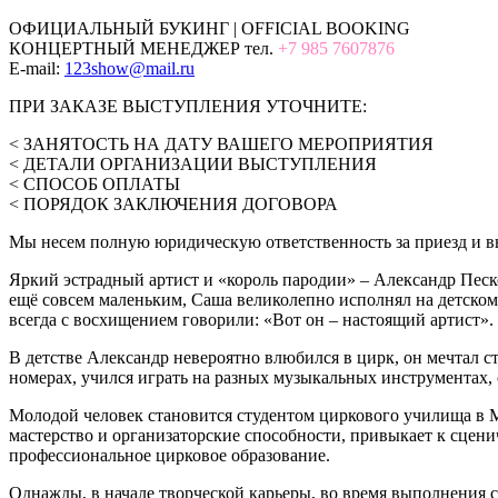
ОФИЦИАЛЬНЫЙ БУКИНГ | OFFICIAL BOOKING
КОНЦЕРТНЫЙ МЕНЕДЖЕР тел.
+7 985 7607876
E-mail:
123show@mail.ru
ПРИ ЗАКАЗЕ ВЫСТУПЛЕНИЯ УТОЧНИТЕ:
< ЗАНЯТОСТЬ НА ДАТУ ВАШЕГО МЕРОПРИЯТИЯ
< ДЕТАЛИ ОРГАНИЗАЦИИ ВЫСТУПЛЕНИЯ
< СПОСОБ ОПЛАТЫ
< ПОРЯДОК ЗАКЛЮЧЕНИЯ ДОГОВОРА
Мы несем полную юридическую ответственность за приезд и вы
Яркий эстрадный артист и «король пародии» – Александр Песко
ещё совсем маленьким, Саша великолепно исполнял на детском
всегда с восхищением говорили: «Вот он – настоящий артист».
В детстве Александр невероятно влюбился в цирк, он мечтал 
номерах, учился играть на разных музыкальных инструментах, 
Молодой человек становится студентом циркового училища в Мо
мастерство и организаторские способности, привыкает к сцен
профессиональное цирковое образование.
Однажды, в начале творческой карьеры, во время выполнения 