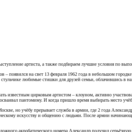
ступление артиста, а также подбираем лучшие условия по выпо
в – появился на свет 13 февраля 1962 года в небольшом городк
 стульчике любимые стишки для друзей семьи, облачившись в на
стать известным цирковым артистом – клоуном, активно участво
осваивал пантомиму. И когда пришло время выбирать место учёб
скве, но учёбу прерывает служба в армии, где 2 года Александр
ическому искусству и общению с людьми. После армии начинающ
сложного акробатического номера Александр получил серьёзную 