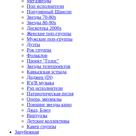
Мегазвезды
Поп исполнители
Популярный Шансон
Звезды 70-80х
Звезды 80-90х
Дискотека 2000х
Женские поп-группы
Мужские поп-группы
Дуэты
Рок группы
Фольклор
Проект "Голос"
Звезды телепроектов
Кавказская эстрада
Диджеи (Dj)
R'n'B музыка
Рэп исполнители
Патриотическая песня
Опера, мюзиклы
Поющие звезды кино
Джаз, Блюз
Виртуозы
Детские коллективы
Кавер группы
Зарубежная