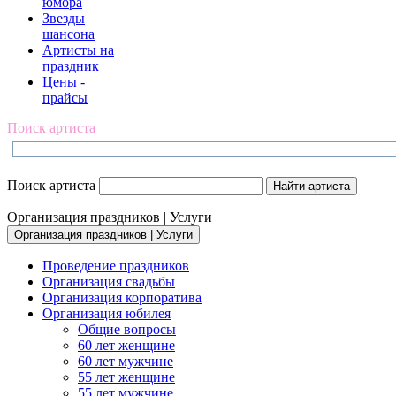
юмора
Звезды
шансона
Артисты на
праздник
Цены -
прайсы
Поиск артиста
Поиск артиста
Организация праздников | Услуги
Организация праздников | Услуги
Проведение праздников
Организация свадьбы
Организация корпоратива
Организация юбилея
Общие вопросы
60 лет женщине
60 лет мужчине
55 лет женщине
55 лет мужчине