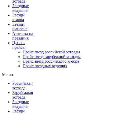
эстрада
Звездные
ведущие
Звезды
юмора
Звезды
шансона
Артисты на
праздник
Цены -
прайсы
Прайс звезд российской эстрады
Прайс звезд зарубежной эстрады
Прайс звезд российского юмора
Прайс звездных ведущих
Меню
Российская
эстрада
Зарубежная
эстрада
Звездные
ведущие
Звезды