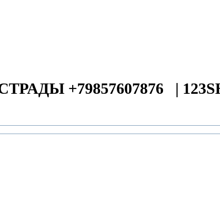
СТРАДЫ +79857607876
|
123