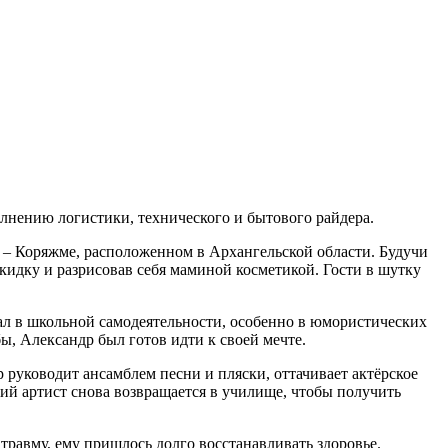
лнению логистики, технического и бытового райдера.
е – Коряжме, расположенном в Архангельской области. Будучи
кидку и разрисовав себя маминой косметикой. Гости в шутку
вал в школьной самодеятельности, особенно в юмористических
ы, Александр был готов идти к своей мечте.
 руководит ансамблем песни и пляски, оттачивает актёрское
ий артист снова возвращается в училище, чтобы получить
травму, ему пришлось долго восстанавливать здоровье.