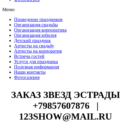
Меню
Проведение праздников
Организация свадьбы
Организация корпоратива
Организация юбилея
Детский праздник
Артисты на свадьбу
Артисты на корпоратив
Встреча гостей
Услуги для праздника
Полезная информация
Наши контакты
Фотогалерея
ЗАКАЗ ЗВЕЗД ЭСТРАДЫ
+79857607876
|
123SHOW@MAIL.RU