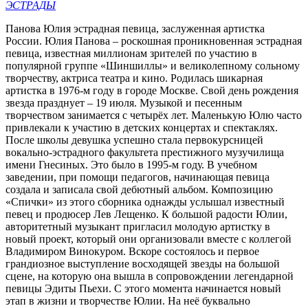
ЭСТРАДЫ
Панова Юлия эстрадная певица, заслуженная артистка
России. Юлия Панова – роскошная проникновенная эстрадная
певица, известная миллионам зрителей по участию в
популярной группе «Шиншиллы» и великолепному сольному
творчеству, актриса театра и кино. Родилась шикарная
артистка в 1976-м году в городе Москве. Свой день рождения
звезда празднует – 19 июля. Музыкой и песенным
творчеством занимается с четырёх лет. Маленькую Юлю часто
привлекали к участию в детских концертах и спектаклях.
После школы девушка успешно стала первокурсницей
вокально-эстрадного факультета престижного музучилища
имени Гнесиных. Это было в 1995-м году. В учебном
заведении, при помощи педагогов, начинающая певица
создала и записала свой дебютный альбом. Композицию
«Спички» из этого сборника однажды услышал известный
певец и продюсер Лев Лещенко. К большой радости Юлии,
авторитетный музыкант пригласил молодую артистку в
новый проект, который они организовали вместе с коллегой
Владимиром Винокуром. Вскоре состоялось и первое
грандиозное выступление восходящей звезды на большой
сцене, на которую она вышла в сопровождении легендарной
певицы Эдиты Пьехи. С этого момента начинается новый
этап в жизни и творчестве Юлии. На неё буквально