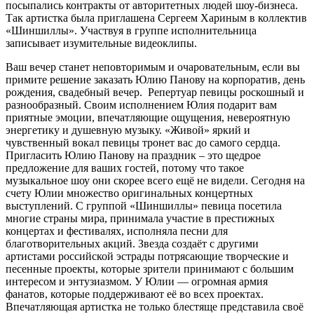
посыпались контракты от авторитетных людей шоу-бизнеса.
Так артистка была приглашена Сергеем Хариным в коллектив
«Шиншиллы». Участвуя в группе исполнительница
записывает изумительные видеоклипы.
Ваш вечер станет неповторимым и очаровательным, если вы
примите решение заказать Юлию Панову на корпоратив, день
рождения, свадебный вечер. Репертуар певицы роскошный и
разнообразный. Своим исполнением Юлия подарит вам
приятные эмоции, впечатляющие ощущения, невероятную
энергетику и душевную музыку. «Живой» яркий и
чувственный вокал певицы тронет вас до самого сердца.
Пригласить Юлию Панову на праздник – это щедрое
предложение для ваших гостей, потому что такое
музыкальное шоу они скорее всего ещё не видели. Сегодня на
счету Юлии множество оригинальных концертных
выступлений. С группой «Шиншиллы» певица посетила
многие страны мира, принимала участие в престижных
концертах и фестивалях, исполняла песни для
благотворительных акций. Звезда создаёт с другими
артистами российской эстрады потрясающие творческие и
песенные проекты, которые зрители принимают с большим
интересом и энтузиазмом. У Юлии — огромная армия
фанатов, которые поддерживают её во всех проектах.
Впечатляющая артистка не только блестяще представила своё