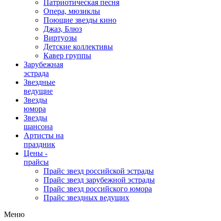
Патриотическая песня
Опера, мюзиклы
Поющие звезды кино
Джаз, Блюз
Виртуозы
Детские коллективы
Кавер группы
Зарубежная
эстрада
Звездные
ведущие
Звезды
юмора
Звезды
шансона
Артисты на
праздник
Цены -
прайсы
Прайс звезд российской эстрады
Прайс звезд зарубежной эстрады
Прайс звезд российского юмора
Прайс звездных ведущих
Меню