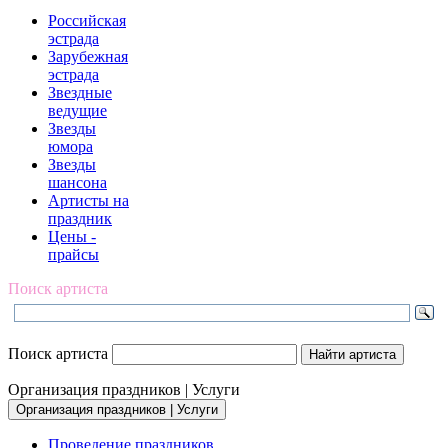
Российская
эстрада
Зарубежная
эстрада
Звездные
ведущие
Звезды
юмора
Звезды
шансона
Артисты на
праздник
Цены -
прайсы
Поиск артиста
Поиск артиста
Организация праздников | Услуги
Организация праздников | Услуги
Проведение праздников