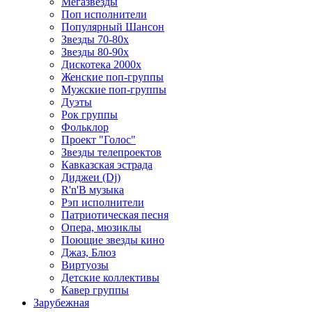
Мегазвезды
Поп исполнители
Популярный Шансон
Звезды 70-80х
Звезды 80-90х
Дискотека 2000х
Женские поп-группы
Мужские поп-группы
Дуэты
Рок группы
Фольклор
Проект "Голос"
Звезды телепроектов
Кавказская эстрада
Диджеи (Dj)
R'n'B музыка
Рэп исполнители
Патриотическая песня
Опера, мюзиклы
Поющие звезды кино
Джаз, Блюз
Виртуозы
Детские коллективы
Кавер группы
Зарубежная