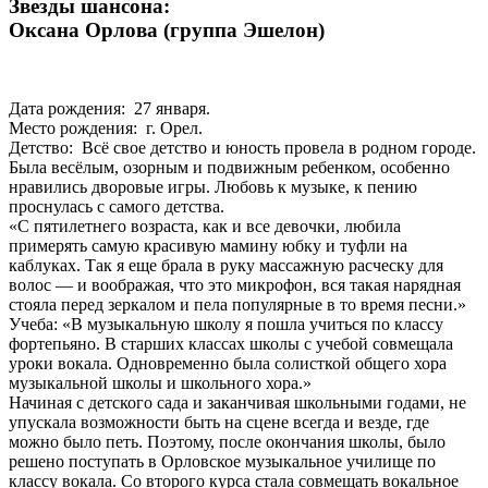
Звезды шансона:
Оксана Орлова (группа Эшелон)
Дата рождения: 27 января.
Место рождения: г. Орел.
Детство: Всё свое детство и юность провела в родном городе.
Была весёлым, озорным и подвижным ребенком, особенно
нравились дворовые игры. Любовь к музыке, к пению
проснулась с самого детства.
«С пятилетнего возраста, как и все девочки, любила
примерять самую красивую мамину юбку и туфли на
каблуках. Так я еще брала в руку массажную расческу для
волос — и воображая, что это микрофон, вся такая нарядная
стояла перед зеркалом и пела популярные в то время песни.»
Учеба: «В музыкальную школу я пошла учиться по классу
фортепьяно. В старших классах школы с учебой совмещала
уроки вокала. Одновременно была солисткой общего хора
музыкальной школы и школьного хора.»
Начиная с детского сада и заканчивая школьными годами, не
упускала возможности быть на сцене всегда и везде, где
можно было петь. Поэтому, после окончания школы, было
решено поступать в Орловское музыкальное училище по
классу вокала. Со второго курса стала совмещать вокальное