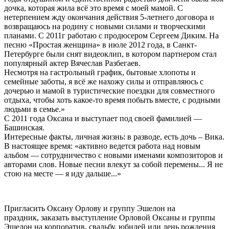
дочка, которая жила всё это время с моей мамой. С
нетерпением жду окончания действия 5-летнего договора и
возвращаюсь на родину с новыми силами и творческими
планами. С 2011г работаю с продюсером Сергеем Диким. На
песню «Простая женщина» в июле 2012 года, в Санкт-
Петербурге были снят видеоклип, в котором партнером стал
популярный актер Вячеслав Разбегаев.
Несмотря на гастрольный график, бытовые хлопоты и
семейные заботы, я всё же нахожу силы и отправляюсь с
дочерью и мамой в туристические поездки для совместного
отдыха, чтобы хоть какое-то время побыть вместе, с родными
людьми в семье.»
С 2011 года Оксана и выступает под своей фамилией —
Башинская.
Интересные факты, личная жизнь: в разводе, есть дочь – Вика.
В настоящее время: «активно ведется работа над новым
альбом — сотрудничество с новыми именами композиторов и
авторами слов. Новые песни влекут за собой перемены... Я не
стою на месте — я иду дальше...»
Пригласить Оксану Орлову и группу Эшелон на
праздник, заказать выступление Орловой Оксаны и группы
Эшелон на корпоратив, свадьбу, юбилей или день рождения