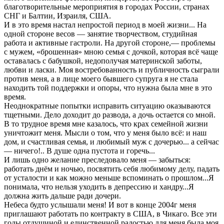
благотворительные мероприятия в городах России, странах
СНГ и Балтии, Израиля, США.
И в это время настал непростой период в моей жизни... На
одной стороне весов — занятие творчеством, студийная
работа и активные гастроли. На другой стороне,— проблемы
с мужем, «брошенная» мною семья с дочкой, которая всё чаще
оставалась с бабушкой, недополучая материнской заботы,
любви и ласки. Моя востребованность и публичность сыграли
против меня, а в лице моего бывшего супруга я не стала
находить той поддержки и опоры, что нужна была мне в это
время.
Неоднократные попытки исправить ситуацию оказываются
тщетными. Дело доходит до развода, а дочь остается со мной.
В то трудное время мне казалось, что крах семейной жизни
уничтожит меня. Мысли о том, что у меня было всё: и наш
дом, и счастливая семья, и любимый муж с дочерью... а сейчас
— ничего!.. В душе одна пустота и горечь...
И лишь одно желание преследовало меня — забыться:
работать днём и ночью, посвятить себя любимому делу, падать
от усталости и как можно меньше вспоминать о прошлом...Я
понимала, что нельзя уходить в депрессию и хандру...Я
должна жить дальше ради дочери.
Небеса будто услышали меня! И вот в конце 2004г меня
приглашают работать по контракту в США, в Чикаго. Все эти
годы отдушиной и единственной радостью для меня была моя