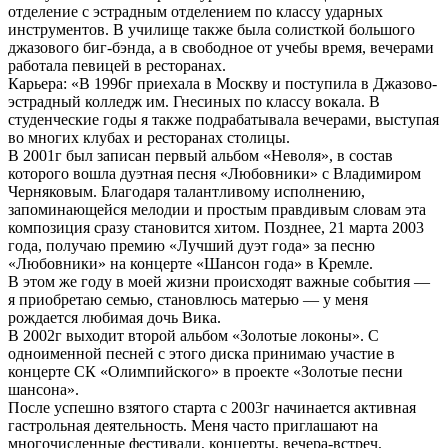
отделение с эстрадным отделением по классу ударных
инструментов. В училище также была солисткой большого
джазового биг-бэнда, а в свободное от учебы время, вечерами
работала певицей в ресторанах.
Карьера: «В 1996г приехала в Москву и поступила в Джазово-
эстрадный колледж им. Гнесиных по классу вокала. В
студенческие годы я также подрабатывала вечерами, выступая
во многих клубах и ресторанах столицы.
В 2001г был записан первый альбом «Неволя», в состав
которого вошла дуэтная песня «Любовники» с Владимиром
Черняковым. Благодаря талантливому исполнению,
запоминающейся мелодии и простым правдивым словам эта
композиция сразу становится хитом. Позднее, 21 марта 2003
года, получаю премию «Лучший дуэт года» за песню
«Любовники» на концерте «Шансон года» в Кремле.
В этом же году в моей жизни происходят важные события —
я приобретаю семью, становлюсь матерью — у меня
рождается любимая дочь Вика.
В 2002г выходит второй альбом «Золотые локоны». С
одноименной песней с этого диска принимаю участие в
концерте СК «Олимпийского» в проекте «Золотые песни
шансона».
После успешно взятого старта с 2003г начинается активная
гастрольная деятельность. Меня часто приглашают на
многочисленные фестивали, концерты, вечера-встреч,