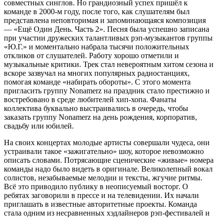
совместных синглов. Но грандиозный успех пришёл к
команде в 2000-м году, после того, как слушателям был
представлена неповторимая и запоминающаяся композиция
— «Ещё Один День. Часть 2». Песня была успешно записана
при участии дружеских талантливых рэп-музыкантов группы
«Ю.Г.» и моментально набрала тысячи положительных
откликов от слушателей. Работу хорошо отметили и
музыкальные критики. Трек стал невероятным хитом сезона и
вскоре зазвучал на многих популярных радиостанциях,
помогая команде «набирать обороты». С этого момента
пригласить группу Nonamerz на праздник стало престижно и
востребовано в среде любителей хип-хопа. Фанаты
коллектива буквально выстраивались в очередь, чтобы
заказать группу Nonamerz на день рождения, корпоратив,
свадьбу или юбилей.
На своих концертах молодые артисты совершали чудеса, они
устраивали такое «зажигательно» шоу, которое невозможно
описать словами. Потрясающие сценические «живые» номера
команды надо было видеть в оригинале. Великолепный вокал
солистов, незабываемые мелодии и тексты, жгучие ритмы.
Всё это приводило публику в неописуемый восторг. О
ребятах заговорили в прессе и на телевидении. Их начали
приглашать в известные авторитетные проекты. Команда
стала одним из несравненных хэдлайнеров рэп-фестивалей и