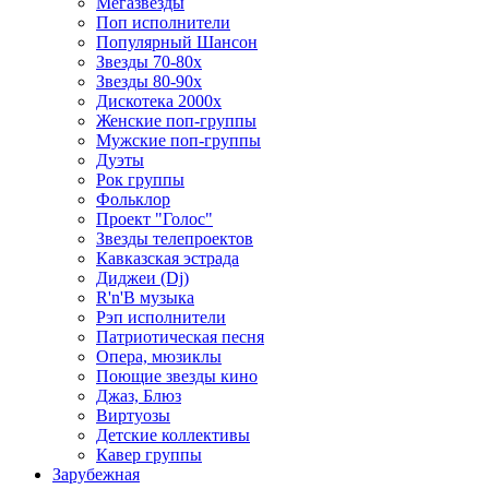
Мегазвезды
Поп исполнители
Популярный Шансон
Звезды 70-80х
Звезды 80-90х
Дискотека 2000х
Женские поп-группы
Мужские поп-группы
Дуэты
Рок группы
Фольклор
Проект "Голос"
Звезды телепроектов
Кавказская эстрада
Диджеи (Dj)
R'n'B музыка
Рэп исполнители
Патриотическая песня
Опера, мюзиклы
Поющие звезды кино
Джаз, Блюз
Виртуозы
Детские коллективы
Кавер группы
Зарубежная