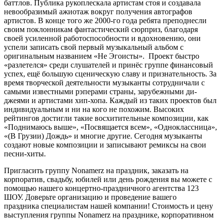
баттлов. Публика рукоплескала артистам стоя и создавала
невообразимый ажиотаж вокруг получения автографов
артистов. В конце того же 2000-го года ребята преподнесли
своим поклонникам фантастический сюрприз, благодаря
своей усиленной работоспособности и вдохновению, они
успели записать свой первый музыкальный альбом с
оригинальным названием «Не Эгоисты». Проект быстро
«разлетелся» среди слушателей и принёс группе финансовый
успех, ещё большую сценическую славу и признательность. За
время творческой деятельности музыканты сотрудничали с
самыми известными рэперами страны, зарубежными ди-
джеями и артистами хип-хопа. Каждый из таких проектов был
индивидуальным и ни на кого не похожим. Высоких
рейтингов достигли такие восхитительные композиции, как
«Поднимаюсь выше», «Посвящается всем», «Одноклассница»,
«(В Грузии) Дождь» и многие другие. Сегодня музыканты
создают новые композиции и записывают ремиксы на свои
песни-хиты.
Пригласить группу Nonamerz на праздник, заказать на
корпоратив, свадьбу, юбилей или день рождения вы можете с
помощью нашего концертно-праздничного агентства 123
ШОУ. Доверьте организацию и проведение вашего
праздника специалистам нашей компании! Стоимость и цену
выступления группы Nonamerz на празднике, корпоративном