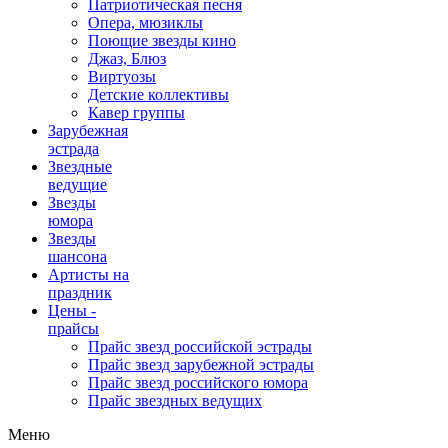
Патриотическая песня
Опера, мюзиклы
Поющие звезды кино
Джаз, Блюз
Виртуозы
Детские коллективы
Кавер группы
Зарубежная
эстрада
Звездные
ведущие
Звезды
юмора
Звезды
шансона
Артисты на
праздник
Цены -
прайсы
Прайс звезд российской эстрады
Прайс звезд зарубежной эстрады
Прайс звезд российского юмора
Прайс звездных ведущих
Меню