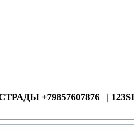
СТРАДЫ +79857607876
|
123