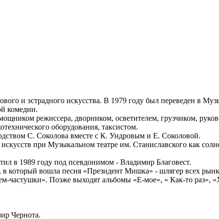
ового и эстрадного искусства. В 1979 году был переведен в Му
ой комедии.
омощником режиссера, дворником, осветителем, грузчиком, рук
отехнического оборудования, таксистом.
одством С. Соколова вместе с К. Ундровым и Е. Соколовой.
искусств при Музыкальном театре им. Станиславского как солист
ил в 1989 году под псевдонимом - Владимир Благовест.
, в который вошла песня «Президент Мишка» - шлягер всех рынк
частушки». Позже выходят альбомы «Е-мое», « Как-то раз», «Х
ир Чернота.