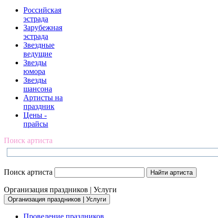
Российская
эстрада
Зарубежная
эстрада
Звездные
ведущие
Звезды
юмора
Звезды
шансона
Артисты на
праздник
Цены -
прайсы
Поиск артиста
Поиск артиста
Организация праздников | Услуги
Организация праздников | Услуги
Проведение праздников