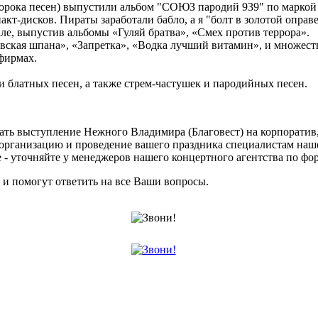
сорока песен) выпустили альбом "СОЮЗ пародий 939" по маркой 
кт-дисков. Пираты заработали бабло, а я "болт в золотой оправе
ле, выпустив альбомы «Гуляй братва», «Смех против террора».
ская шпана», «Запретка», «Водка лучший витамин», и множество
фирмах.
и блатных песен, а также стрем-частушек и пародийных песен.
зать выступление Нежного Владимира (Благовест) на корпоратив
 организацию и проведение вашего праздника специалистам на
е - уточняйте у менеджеров нашего концертного агентства по фор
и помогут ответить на все Ваши вопросы.