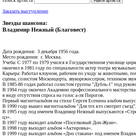
Поиск артиста
Заказать выступление
Звезды шансона:
Владимир Нежный (Благовест)
Дата рождения: 3 декабря 1956 года.
Место рождения: г. Москва.
Учеба: С 1977 по 1979 учился в Государственном училище цирк
окончил в 1981 году по специальности актер театра музыкальн
Карьера: Работал клоуном, рабочим по уходу за животными, п
сцены, солистом Москонцерта, звукорежиссером, техником звук
В 1985-86 годах работал солистом группы "Дубль-1" под руков
В 1994 году окончил Академию профессионального мастерства 
в виду отсутствия спроса на голос а-ля Пирогов.
Первый магнитоальбом на стихи Сергея Есенина альбом выпуст
В 1990 году вышел магнитоальбом "Для тех кто смотрит съезд"
В 1995 году под именем Владимир Нежный выпускаются «Стрем-
цэ».
В 1997 году выходит альбом «Поселковый Дон-Жуан».
В 1998 году выходит альбом «Актировка».
В 1999 году выходит альбом «Дно стакана» под именем Владим