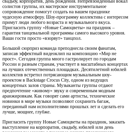
свадьбу, корпоратив, день рождения. Непревзойдённый вокал
солистов группы, их мастерское инструментальное
сопровождение помогут создать на вашем празднике
чудесную атмосферу. Шоу-программу коллектива с интересом
примут люди любого возраста и музыкального вкуса.
Пригласить группу «Новые Самоцветы» на праздник –
гарантия танцевальной программы самого высокого уровня.
Ваши гости просто «взорвут» танцпол.
Большой сюрприз команда преподнесла своим фанатам,
записав эффектный видеоклип на композицию «Мир не
прост». Сегодня группа много гастролирует по городам
России и разным странам, участвует в масштабных концертах
на лучших отечественных площадках. Десятилетний юбилей
коллектив встретил потрясающим музыкальным шоу-
проектом в Backstage Crocus City, одном из ведущих
концертных залов страны. Музыканты группы отдают
предпочтение «живому» звуку и современным модным
аранжировкам. Как говорят сами артисты, технические
новинки в мире музыки позволяют сохранить багаж,
переданный нам исполнителями прошлых лет и сделать его
лучше, мощнее, глубже.
Пригласить группу Новые Самоцветы на праздник, заказать
выступление на корпоратив, свадьбу, юбилей или день