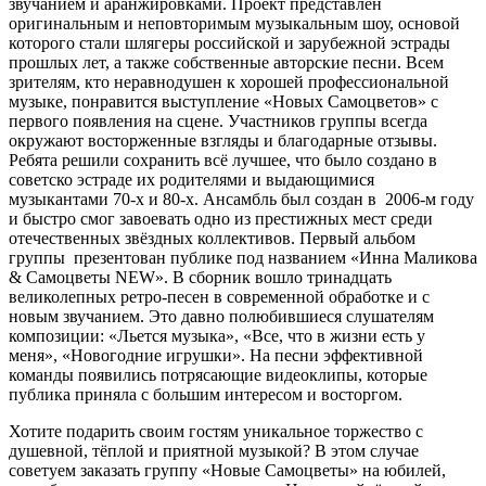
звучанием и аранжировками. Проект представлен
оригинальным и неповторимым музыкальным шоу, основой
которого стали шлягеры российской и зарубежной эстрады
прошлых лет, а также собственные авторские песни. Всем
зрителям, кто неравнодушен к хорошей профессиональной
музыке, понравится выступление «Новых Самоцветов» с
первого появления на сцене. Участников группы всегда
окружают восторженные взгляды и благодарные отзывы.
Ребята решили сохранить всё лучшее, что было создано в
советско эстраде их родителями и выдающимися
музыкантами 70-х и 80-х. Ансамбль был создан в 2006-м году
и быстро смог завоевать одно из престижных мест среди
отечественных звёздных коллективов. Первый альбом
группы презентован публике под названием «Инна Маликова
& Самоцветы NEW». В сборник вошло тринадцать
великолепных ретро-песен в современной обработке и с
новым звучанием. Это давно полюбившиеся слушателям
композиции: «Льется музыка», «Все, что в жизни есть у
меня», «Новогодние игрушки». На песни эффективной
команды появились потрясающие видеоклипы, которые
публика приняла с большим интересом и восторгом.
Хотите подарить своим гостям уникальное торжество с
душевной, тёплой и приятной музыкой? В этом случае
советуем заказать группу «Новые Самоцветы» на юбилей,