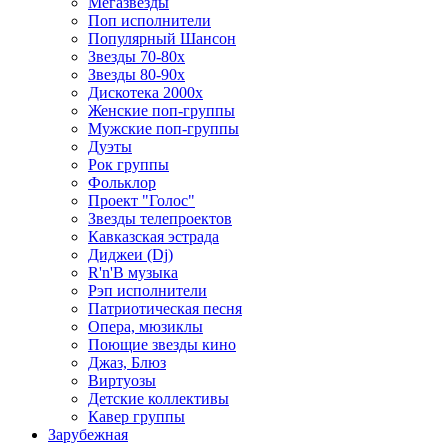
Мегазвезды
Поп исполнители
Популярный Шансон
Звезды 70-80х
Звезды 80-90х
Дискотека 2000х
Женские поп-группы
Мужские поп-группы
Дуэты
Рок группы
Фольклор
Проект "Голос"
Звезды телепроектов
Кавказская эстрада
Диджеи (Dj)
R'n'B музыка
Рэп исполнители
Патриотическая песня
Опера, мюзиклы
Поющие звезды кино
Джаз, Блюз
Виртуозы
Детские коллективы
Кавер группы
Зарубежная