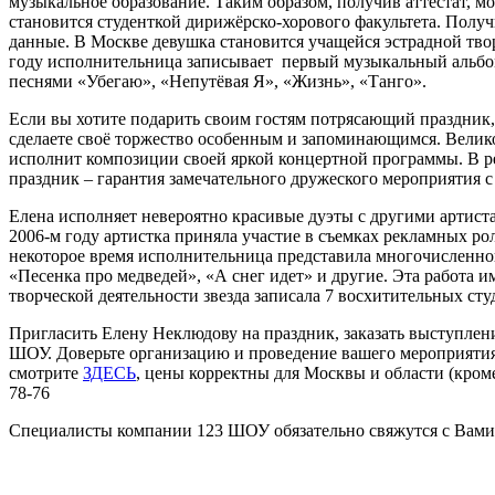
музыкальное образование. Таким образом, получив аттестат,
становится студенткой дирижёрско-хорового факультета. Получ
данные. В Москве девушка становится учащейся эстрадной тво
году исполнительница записывает первый музыкальный альбом
песнями «Убегаю», «Непутёвая Я», «Жизнь», «Танго».
Если вы хотите подарить своим гостям потрясающий праздник,
сделаете своё торжество особенным и запоминающимся. Велик
исполнит композиции своей яркой концертной программы. В ре
праздник – гарантия замечательного дружеского мероприятия 
Елена исполняет невероятно красивые дуэты с другими артиста
2006-м году артистка приняла участие в съемках рекламных ро
некоторое время исполнительница представила многочисленно
«Песенка про медведей», «А снег идет» и другие. Эта работа 
творческой деятельности звезда записала 7 восхитительных ст
Пригласить Елену Неклюдову на праздник, заказать выступлен
ШОУ. Доверьте организацию и проведение вашего мероприятия
смотрите
ЗДЕСЬ
, цены корректны для Москвы и области (кроме
78-76
Специалисты компании 123 ШОУ обязательно свяжутся с Вами 