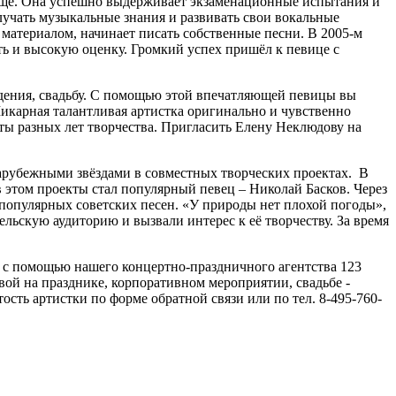
лище. Она успешно выдерживает экзаменационные испытания и
лучать музыкальные знания и развивать свои вокальные
материалом, начинает писать собственные песни. В 2005-м
ь и высокую оценку. Громкий успех пришёл к певице с
ждения, свадьбу. С помощью этой впечатляющей певицы вы
икарная талантливая артистка оригинально и чувственно
ты разных лет творчества. Пригласить Елену Неклюдову на
зарубежными звёздами в совместных творческих проектах. В
 этом проекты стал популярный певец – Николай Басков. Через
популярных советских песен. «У природы нет плохой погоды»,
льскую аудиторию и вызвали интерес к её творчеству. За время
е с помощью нашего концертно-праздничного агентства 123
ой на празднике, корпоративном мероприятии, свадьбе -
сть артистки по форме обратной связи или по тел. 8-495-760-