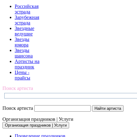
Российская
эстрада
Зарубежная
эстрада
Звездные
ведущие
Звезды
юмора
Звезды
шансона
Артисты на
праздник
Цены -
прайсы
Поиск артиста
Поиск артиста
Организация праздников | Услуги
Организация праздников | Услуги
Проведение праздников