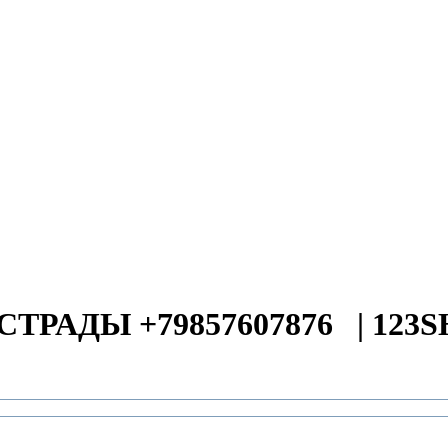
СТРАДЫ +79857607876
|
123