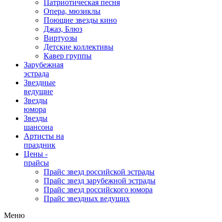
Патриотическая песня
Опера, мюзиклы
Поющие звезды кино
Джаз, Блюз
Виртуозы
Детские коллективы
Кавер группы
Зарубежная
эстрада
Звездные
ведущие
Звезды
юмора
Звезды
шансона
Артисты на
праздник
Цены -
прайсы
Прайс звезд российской эстрады
Прайс звезд зарубежной эстрады
Прайс звезд российского юмора
Прайс звездных ведущих
Меню