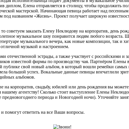
 молодая исполнительница подаёт документы в музыкальное учи
ив диплом, Елена отправляется в столицу, чтобы продолжить по
рческой мастерской. Начинающая певица работает над песенным 
 под названием «Жизнь». Проект получает широкую известност
 то советуем заказать Елену Неклюдову на корпоратив, день ро
олепное музыкальное шоу понравится людям любого возраста. Ш
пертуаре музыкального вечера, как новые композиции, так и хи
с отличной музыкой и настроением.
ми отечественной эстрады, а также участвует с российскими и 
ликов известной фирмы по производству чая. Партнёром Елены в
й публике свой новый альбом, в который вошли ремейки самых 
имела большой успех. Вокальные данные певицы впечатлили зрите
удийных альбомов.
ие на корпоратив, свадьбу, юбилей или день рождения вы может
 нашему агентству! Сколько стоит выступление Елены Неклюдов
 предновогоднего периода и Новогодней ночи). Уточняйте занято
и помогут ответить на все Ваши вопросы.