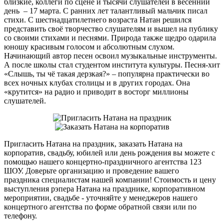
близкие, коллеги по сцене и тысячи слушателей в весенний
день – 17 марта. С ранних лет талантливый мальчик писал
стихи. С шестнадцатилетнего возраста Натан решился
представить своё творчество слушателям и вышел на публику
со своими стихами и песнями. Природа также щедро одарила
юношу красивым голосом и абсолютным слухом.
Начинающий автор песен освоил музыкальные инструменты.
А после школы стал студентом института культуры. Песня-хит
«Слышь, ты чё такая дерзкая?» – популярна практически во
всех ночных клубах столицы и в других городах. Она
«крутится» на радио и приводит в восторг миллионы
слушателей.
Пригласить Натана на праздник, заказать Натана на
корпоратив, свадьбу, юбилей или день рождения вы можете с
помощью нашего концертно-праздничного агентства 123
ШОУ. Доверьте организацию и проведение вашего
праздника специалистам нашей компании! Стоимость и цену
выступления рэпера Натана на празднике, корпоративном
мероприятии, свадьбе - уточняйте у менеджеров нашего
концертного агентства по форме обратной связи или по
телефону.