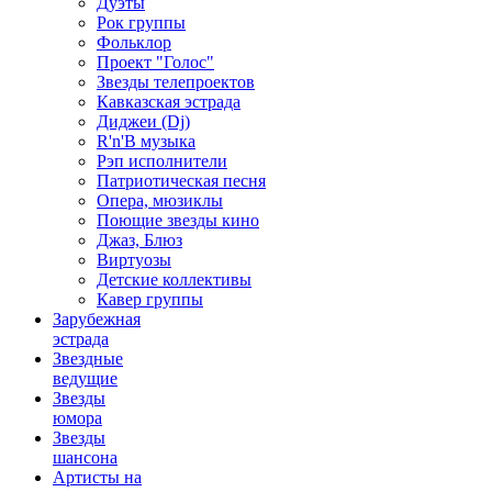
Дуэты
Рок группы
Фольклор
Проект "Голос"
Звезды телепроектов
Кавказская эстрада
Диджеи (Dj)
R'n'B музыка
Рэп исполнители
Патриотическая песня
Опера, мюзиклы
Поющие звезды кино
Джаз, Блюз
Виртуозы
Детские коллективы
Кавер группы
Зарубежная
эстрада
Звездные
ведущие
Звезды
юмора
Звезды
шансона
Артисты на