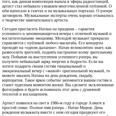
того, как данная композиция вышла в эфиры радиостанций,
артист стал небывало узнаваем многочисленной публикой. О
нём написали в газетах и на музыкальных порталах. О рэпере
заговорили. Музыкальные эксперты очень хорошо отзывались
о творчестве замечательного артиста.
Сегодня пригласить Натана на праздник – гарантия
успешного и запоминающегося вечера с отличной музыкой и
восхитительными эмоциями. Молодой музыкант прекрасно
справляется с публикой любого масштаба. Его концерты
проходят на «одном дыхании». Натан великолепно знает, как
развеселить зрителей, поднять настроение всему зрительному
залу. Побывав на выступлении успешного рэпера, вы
получите небывалый заряд энергии и бодрости. Если вы
хотите подарить своим гостям танцевальный и
эмоциональный вечер с «живой» оригинальной музыкой, то
можете заказать Натана на день рождения, свадьбу,
корпоратив. Такое яркое событие запомнится вашим гостям и
станет чудесным моментом жизни. Вы сделаете эксклюзивные
фотографии и будете вспоминать этот день с душевной
теплотой и восхищением.
Артист появился на свет в 1986-м году в городе Алмате в
простой семье. Полное имя рэпера – Натан Миров. День
рождения музыканта вместе с ним сегодня празднуют его