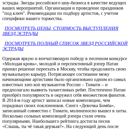
эстрады. Звезды российского шоу-бизнеса в качестве ведущих
ваших мероприятий. Организация и проведение праздников
"под ключ". Рекомендации по подбору артистов, с учетом
специфики вашего торжества.
ПОСМОТРЕТЬ ЦЕНЫ, СТОИМОСТЬ ВЫСТУПЛЕНИЯ
ЗВЕЗД ЭСТРАДЫ
ПОСМОТРЕТЬ ПОЛНЫЙ СПИСОК ЗВЕЗД РОССИЙСКОЙ
ЭСТРАДЫ
Одержав яркую и впечатляющую победу в песенном конкурсе
«Молодая кровь», молодой и перспективный рэпер Натан
принял решение переехать в Москву, чтобы продолжить свою
музыкальную карьеру. Потрясающее состязание межу
начинающими артистами было организовано одним из самых
известных хип-хоп музыкантов России – Тимати – и
предполагало выявить талантливых ребят. Постепенно Натан
приобрёл популярность и окружил себя множеством фанатов.
В 2014-м году артист записал новые композиции, чем
порадовал своих поклонников. Сингл «Девочка Бомба»,
записанный совместно с Тимати, молниеносно вышел в хиты.
Несколько сольных композиций рэпера стали очень
популярными. Наибольшего рейтинга достигла песня
«Слышь, ты чё такая дерзкая?». На следующий день после