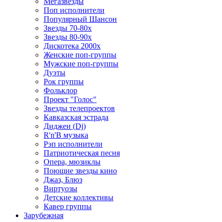
Мегазвезды
Поп исполнители
Популярный Шансон
Звезды 70-80х
Звезды 80-90х
Дискотека 2000х
Женские поп-группы
Мужские поп-группы
Дуэты
Рок группы
Фольклор
Проект "Голос"
Звезды телепроектов
Кавказская эстрада
Диджеи (Dj)
R'n'B музыка
Рэп исполнители
Патриотическая песня
Опера, мюзиклы
Поющие звезды кино
Джаз, Блюз
Виртуозы
Детские коллективы
Кавер группы
Зарубежная