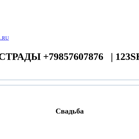
СТРАДЫ +79857607876
|
123
Свадьба