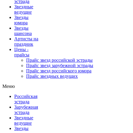
эстрада
Звездные
ведущие
Звезды
юмора
Звезды
шансона
Артисты на
праздник
Цены -
прайсы
Прайс звезд российской эстрады
Прайс звезд зарубежной эстрады
Прайс звезд российского юмора
Прайс звездных ведущих
Меню
Российская
эстрада
Зарубежная
эстрада
Звездные
ведущие
Звезды