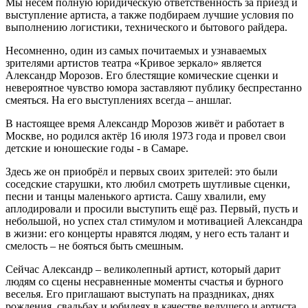
Мы несем полную юридическую ответственность за приезд и
выступление артиста, а также подбираем лучшие условия по
выполнению логистики, технического и бытового райдера.
Несомненно, один из самых почитаемых и узнаваемых
зрителями артистов театра «Кривое зеркало» является
Александр Морозов. Его блестящие комические сценки и
невероятное чувство юмора заставляют публику беспрестанно
смеяться. На его выступлениях всегда – аншлаг.
В настоящее время Александр Морозов живёт и работает в
Москве, но родился актёр 16 июля 1973 года и провел свои
детские и юношеские годы - в Самаре.
Здесь же он приобрёл и первых своих зрителей: это были
соседские старушки, кто любил смотреть шутливые сценки,
песни и танцы маленького артиста. Сашу хвалили, ему
аплодировали и просили выступить ещё раз. Первый, пусть и
небольшой, но успех стал стимулом и мотивацией Александра
в жизни: его концерты нравятся людям, у него есть талант и
смелость – не бояться быть смешным.
Сейчас Александр – великолепный артист, который дарит
людям со сцены несравненные моменты счастья и бурного
веселья. Его приглашают выступать на праздниках, днях
рождения, свадьбах и юбилеях в качестве ведущего и артиста.