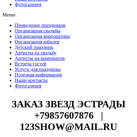
Фотогалерея
Меню
Проведение праздников
Организация свадьбы
Организация корпоратива
Организация юбилея
Детский праздник
Артисты на свадьбу
Артисты на корпоратив
Встреча гостей
Услуги для праздника
Полезная информация
Наши контакты
Фотогалерея
ЗАКАЗ ЗВЕЗД ЭСТРАДЫ
+79857607876
|
123SHOW@MAIL.RU