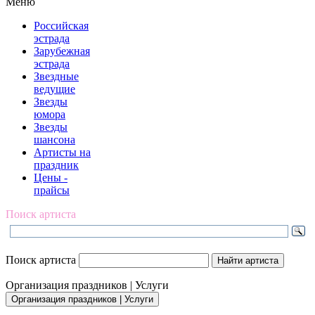
Меню
Российская
эстрада
Зарубежная
эстрада
Звездные
ведущие
Звезды
юмора
Звезды
шансона
Артисты на
праздник
Цены -
прайсы
Поиск артиста
Поиск артиста
Организация праздников | Услуги
Организация праздников | Услуги