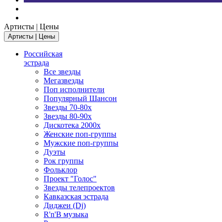
Артисты | Цены
Артисты | Цены
Российская
эстрада
Все звезды
Мегазвезды
Поп исполнители
Популярный Шансон
Звезды 70-80х
Звезды 80-90х
Дискотека 2000х
Женские поп-группы
Мужские поп-группы
Дуэты
Рок группы
Фольклор
Проект "Голос"
Звезды телепроектов
Кавказская эстрада
Диджеи (Dj)
R'n'B музыка