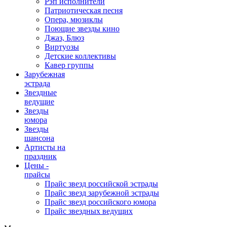
Рэп исполнители
Патриотическая песня
Опера, мюзиклы
Поющие звезды кино
Джаз, Блюз
Виртуозы
Детские коллективы
Кавер группы
Зарубежная
эстрада
Звездные
ведущие
Звезды
юмора
Звезды
шансона
Артисты на
праздник
Цены -
прайсы
Прайс звезд российской эстрады
Прайс звезд зарубежной эстрады
Прайс звезд российского юмора
Прайс звездных ведущих