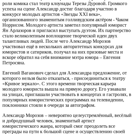
роли комика стал театр клоунады Терезы Дуровой. Громкого
успеха на сцене Александр достиг благодаря участию в
конкурсе молодых артистов «Звезды XXI века»,
организованного знаменитым голливудским актёром - Чаком
Норрисом. Молодого артиста заметил популярный юморист
Ян Арлазоров и пригласил выступать дуэтом. Их партнерство
стало великолепным воплощение творческой идеи двух
талантливых людей. После чего Александр Морозов
участвовал ещё в нескольких авторитетных конкурсах для
юмористов и сатириков, получал на них призовые места и
вскоре обратил на себя внимание мэтра юмора – Евгения
Петросяна.
Евгений Ваганович сделал для Александра предложение, от
которого нельзя было отказаться, - присоединиться к театру
«Кривое зеркало». С этого времени творческая карьера
молодого юмориста вышла на прямую дорогу. Его узнавали
на улицах, приглашали участвовать в концертах и гастролях, в
популярных юмористических программах на телевидении,
поклонники стояли в очереди за автографом.
Александр Морозов – невероятно целеустремлённый, весёлый
и добродушный человек, знаменитый артист
юмористического жанра, который смог преодолеть все
преграды на пути к большой сцене и осуществлению своей