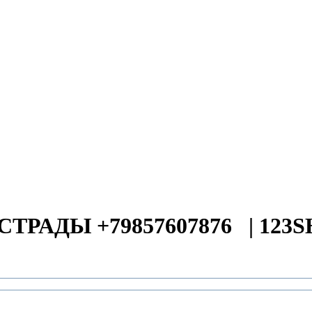
СТРАДЫ +79857607876
|
123