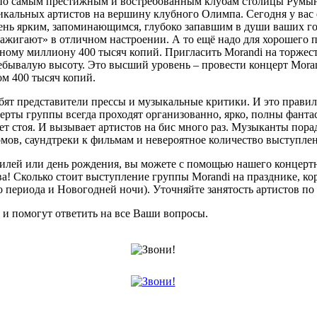
 по самым престижным и востребованным клубам столицы Румыни
икальных артистов на вершину клубного Олимпа. Сегодня у вас 
день ярким, запоминающимся, глубоко запавшим в души ваших гост
зажигают» в отличном настроении. А то ещё надо для хорошего п
дному миллиону 400 тысяч копий. Пригласить Morandi на торжес
бывалую высоту. Это высший уровень – провести концерт Morand
ом 400 тысяч копий.
ят представители прессы и музыкальные критики. И это правиль
ерты группы всегда проходят организованно, ярко, полны фант
т стоя. И вызывает артистов на бис много раз. Музыканты пор
мов, саундтреки к фильмам и невероятное количество выступлен
юбилей или день рождения, вы можете с помощью нашего концерт
а! Сколько стоит выступление группы Morandi на празднике, ко
периода и Новогодней ночи). Уточняйте занятость артистов по ф
и помогут ответить на все Ваши вопросы.