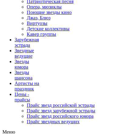
Патриотическая песня
Опера, мюзиклы
Поющие звезды кино
Джаз, Блюз
Виртуозы
Детские коллективы
Кавер группы
Зарубежная
эстрада
Звездные
ведущие
Звезды
юмора
Звезды
шансона
Артисты на
праздник
Цены -
прайсы
Прайс звезд российской эстрады
Прайс звезд зарубежной эстрады
Прайс звезд российского юмора
Прайс звездных ведущих
Меню