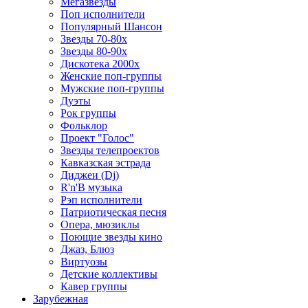
Мегазвезды
Поп исполнители
Популярный Шансон
Звезды 70-80х
Звезды 80-90х
Дискотека 2000х
Женские поп-группы
Мужские поп-группы
Дуэты
Рок группы
Фольклор
Проект "Голос"
Звезды телепроектов
Кавказская эстрада
Диджеи (Dj)
R'n'B музыка
Рэп исполнители
Патриотическая песня
Опера, мюзиклы
Поющие звезды кино
Джаз, Блюз
Виртуозы
Детские коллективы
Кавер группы
Зарубежная