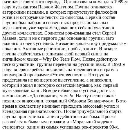
начиная с советского периода. Организована команда в 1989-м
году музыкантом Павлом Жагуном. Группа отличается
авторскими песнями, в которых присутствует философия
жизни и остроумные тексты со смыслом. Первый состав
группы был набран из известных профессиональных
музыкантов, уже зарекомендовавших себя по участию в
других коллективах. Солистом рок-команды стал Сергей
Мазаев, хотя и не с первого дня основания группы, зато
надолго и очень успешно. Название коллективу придумал сам
вокалист. Активные репетиции, пробы, записи. И вскоре
группа сработалась и записала свой первый сингл на
английском языке – Why Do Tears Flow. Позже дебютную
песню участник группы перевели на русский язык. В 1990-м
году впервые ребята появились на телевидении и сразу в
популярной программе «Утренняя почта». Но группа
представила не концертное выступление, а видеоклип,
который вошёл в историю советской музыки, как первый
музыкальный клип. Вскоре небывалого успеха достигла
композиция - «До свидания, мама!». На эту песню также
появился видеоклип, созданный Фёдором Бондарчуком. В это
время к коллективу начинает приходить массовый успех и
всенародная признательность. После триумфального старта
группа приступила к записи дебютного альбома. Проект
разошёлся небывалым тиражом и «Моральный кодекс»
становится одним из самых успешных рок-проектов 90-х.