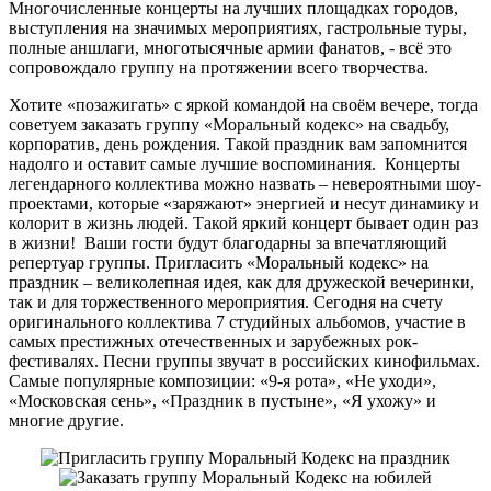
Многочисленные концерты на лучших площадках городов,
выступления на значимых мероприятиях, гастрольные туры,
полные аншлаги, многотысячные армии фанатов, - всё это
сопровождало группу на протяжении всего творчества.
Хотите «позажигать» с яркой командой на своём вечере, тогда
советуем заказать группу «Моральный кодекс» на свадьбу,
корпоратив, день рождения. Такой праздник вам запомнится
надолго и оставит самые лучшие воспоминания. Концерты
легендарного коллектива можно назвать – невероятными шоу-
проектами, которые «заряжают» энергией и несут динамику и
колорит в жизнь людей. Такой яркий концерт бывает один раз
в жизни! Ваши гости будут благодарны за впечатляющий
репертуар группы. Пригласить «Моральный кодекс» на
праздник – великолепная идея, как для дружеской вечеринки,
так и для торжественного мероприятия. Сегодня на счету
оригинального коллектива 7 студийных альбомов, участие в
самых престижных отечественных и зарубежных рок-
фестивалях. Песни группы звучат в российских кинофильмах.
Самые популярные композиции: «9-я рота», «Не уходи»,
«Московская сень», «Праздник в пустыне», «Я ухожу» и
многие другие.