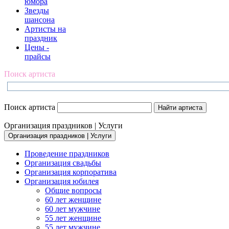
юмора
Звезды
шансона
Артисты на
праздник
Цены -
прайсы
Поиск артиста
Поиск артиста
Организация праздников | Услуги
Организация праздников | Услуги
Проведение праздников
Организация свадьбы
Организация корпоратива
Организация юбилея
Общие вопросы
60 лет женщине
60 лет мужчине
55 лет женщине
55 лет мужчине