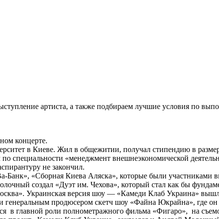
ступление артиста, а также подбираем лучшие условия по выпо
ном концерте.
ситет в Киеве. Жил в общежитии, получал стипендию в размере
 по специальности «менеджмент внешнеэкономической деятельн
аспирантуру не закончил.
Ва-Банк», «Сборная Киева Аляска», которые были участниками 
очный создал «Дуэт им. Чехова», который стал как бы фундаме
ква». Украинская версия шоу — «Камеди Клаб Украина» вышла 
и генеральным продюсером скетч шоу «Файна Юкрайна», где он 
ся в главной роли полнометражного фильма «Фигаро», на съем