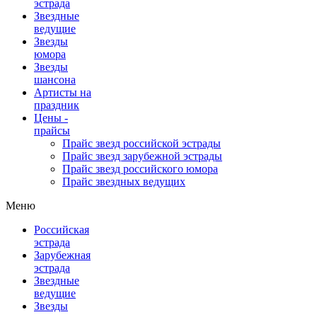
эстрада
Звездные
ведущие
Звезды
юмора
Звезды
шансона
Артисты на
праздник
Цены -
прайсы
Прайс звезд российской эстрады
Прайс звезд зарубежной эстрады
Прайс звезд российского юмора
Прайс звездных ведущих
Меню
Российская
эстрада
Зарубежная
эстрада
Звездные
ведущие
Звезды