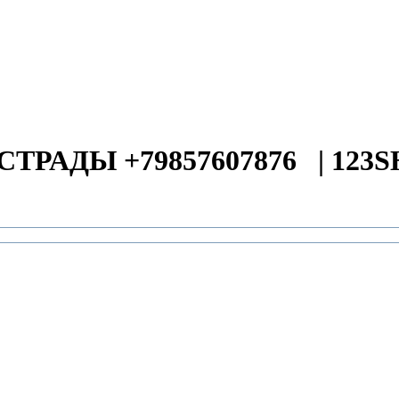
СТРАДЫ +79857607876
|
123