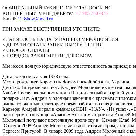
ОФИЦИАЛЬНЫЙ БУКИНГ | OFFICIAL BOOKING
КОНЦЕРТНЫЙ МЕНЕДЖЕР тел.
+7 985 7607876
E-mail:
123show@mail.ru
ПРИ ЗАКАЗЕ ВЫСТУПЛЕНИЯ УТОЧНИТЕ:
< ЗАНЯТОСТЬ НА ДАТУ ВАШЕГО МЕРОПРИЯТИЯ
< ДЕТАЛИ ОРГАНИЗАЦИИ ВЫСТУПЛЕНИЯ
< СПОСОБ ОПЛАТЫ
< ПОРЯДОК ЗАКЛЮЧЕНИЯ ДОГОВОРА
Мы несем полную юридическую ответственность за приезд и вы
Дата рождения: 2 мая 1978 года.
Место рождения: Коростень Житомирской области, Украина.
Детство: Впервые на сцену Андрей Молочный вышел на школь
Учеба: После школы поступил в Национальный аграрный универ
подарки. Вуз Андрей Молочный закончил с красным дипломом
рынка говядины», некоторое время работал по специальности, 
Карьера: Андрей играл в командах КВН: «НАУ», «На ушах», «
партнером по команде «Аляска» Антоном Лирником Андрей Мол
Молочный получают постоянную прописку в «Камеди Клаб Мос
С осени 2008 Андрей Молочный становится автором, актером 
Сергеем Притулой. В январе 2009 года Андрей Молочный снял