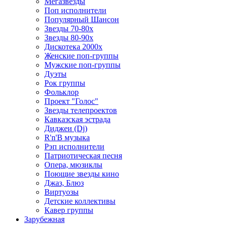
Мегазвезды
Поп исполнители
Популярный Шансон
Звезды 70-80х
Звезды 80-90х
Дискотека 2000х
Женские поп-группы
Мужские поп-группы
Дуэты
Рок группы
Фольклор
Проект "Голос"
Звезды телепроектов
Кавказская эстрада
Диджеи (Dj)
R'n'B музыка
Рэп исполнители
Патриотическая песня
Опера, мюзиклы
Поющие звезды кино
Джаз, Блюз
Виртуозы
Детские коллективы
Кавер группы
Зарубежная