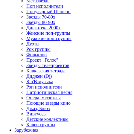
Мегазвезды
Поп исполнители
Популярный Шансон
Звезды 70-80х
Звезды 80-90х
Дискотека 2000х
Женские поп-группы
Мужские поп-группы
Дуэты
Рок группы
Фольклор
Проект "Голос"
Звезды телепроектов
Кавказская эстрада
Диджеи (Dj)
R'n'B музыка
Рэп исполнители
Патриотическая песня
Опера, мюзиклы
Поющие звезды кино
Джаз, Блюз
Виртуозы
Детские коллективы
Кавер группы
Зарубежная