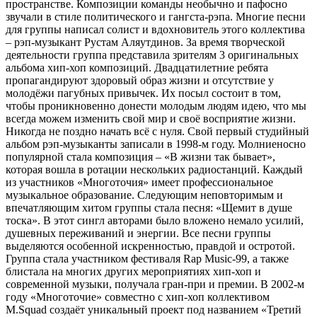
пространстве. Композиции команды необычно и пафосно
звучали в стиле политического и гангста-рэпа. Многие песни
для группы написал солист и вдохновитель этого коллектива
– рэп-музыкант Рустам Аляутдинов. За время творческой
деятельности группа представила зрителям 3 оригинальных
альбома хип-хоп композиций. Двадцатилетние ребята
пропагандируют здоровый образ жизни и отсутствие у
молодёжи пагубных привычек. Их посыл состоит в том,
чтобы проникновенно донести молодым людям идею, что мы
всегда можем изменить свой мир и своё восприятие жизни.
Никогда не поздно начать всё с нуля. Свой первый студийный
альбом рэп-музыканты записали в 1998-м году. Молниеносно
популярной стала композиция – «В жизни так бывает»,
которая вошла в ротации нескольких радиостанций. Каждый
из участников «Многоточия» имеет профессиональное
музыкальное образование. Следующим неповторимым и
впечатляющим хитом группы стала песня: «Щемит в душе
тоска». В этот сингл авторами было вложено немало усилий,
душевных переживаний и энергии. Все песни группы
выделяются особенной искренностью, правдой и остротой.
Группа стала участником фестиваля Rap Music-99, а также
блистала на многих других мероприятиях хип-хоп и
современной музыки, получала гран-при и премии. В 2002-м
году «Многоточие» совместно с хип-хоп коллективом
M.Squad создаёт уникальный проект под названием «Третий