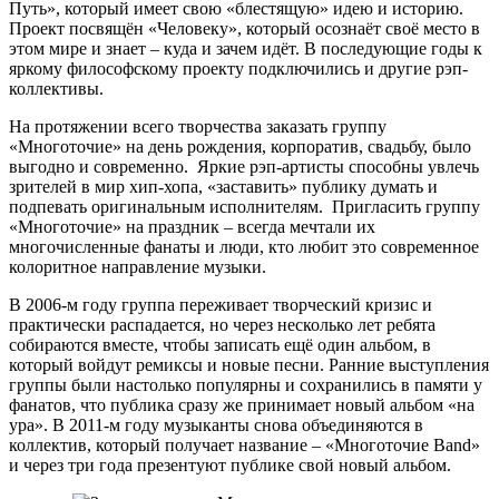
Путь», который имеет свою «блестящую» идею и историю.
Проект посвящён «Человеку», который осознаёт своё место в
этом мире и знает – куда и зачем идёт. В последующие годы к
яркому философскому проекту подключились и другие рэп-
коллективы.
На протяжении всего творчества заказать группу
«Многоточие» на день рождения, корпоратив, свадьбу, было
выгодно и современно. Яркие рэп-артисты способны увлечь
зрителей в мир хип-хопа, «заставить» публику думать и
подпевать оригинальным исполнителям. Пригласить группу
«Многоточие» на праздник – всегда мечтали их
многочисленные фанаты и люди, кто любит это современное
колоритное направление музыки.
В 2006-м году группа переживает творческий кризис и
практически распадается, но через несколько лет ребята
собираются вместе, чтобы записать ещё один альбом, в
который войдут ремиксы и новые песни. Ранние выступления
группы были настолько популярны и сохранились в памяти у
фанатов, что публика сразу же принимает новый альбом «на
ура». В 2011-м году музыканты снова объединяются в
коллектив, который получает название – «Многоточие Band»
и через три года презентуют публике свой новый альбом.