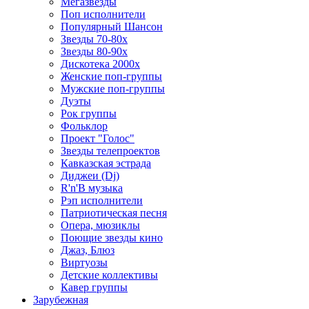
Мегазвезды
Поп исполнители
Популярный Шансон
Звезды 70-80х
Звезды 80-90х
Дискотека 2000х
Женские поп-группы
Мужские поп-группы
Дуэты
Рок группы
Фольклор
Проект "Голос"
Звезды телепроектов
Кавказская эстрада
Диджеи (Dj)
R'n'B музыка
Рэп исполнители
Патриотическая песня
Опера, мюзиклы
Поющие звезды кино
Джаз, Блюз
Виртуозы
Детские коллективы
Кавер группы
Зарубежная