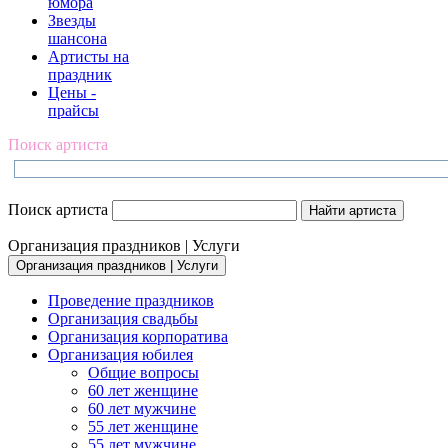
юмора
Звезды
шансона
Артисты на
праздник
Цены -
прайсы
Поиск артиста
Поиск артиста
Организация праздников | Услуги
Организация праздников | Услуги
Проведение праздников
Организация свадьбы
Организация корпоратива
Организация юбилея
Общие вопросы
60 лет женщине
60 лет мужчине
55 лет женщине
55 лет мужчине