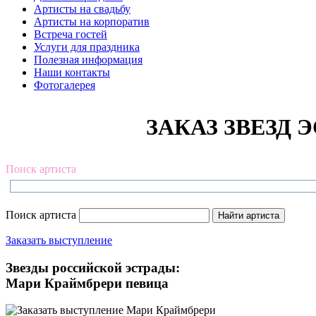
Артисты на свадьбу
Артисты на корпоратив
Встреча гостей
Услуги для праздника
Полезная информация
Наши контакты
Фотогалерея
ЗАКАЗ ЗВЕЗД Э
Поиск артиста
Поиск артиста
Заказать выступление
Звезды российской эстрады:
Мари Краймбрери певица