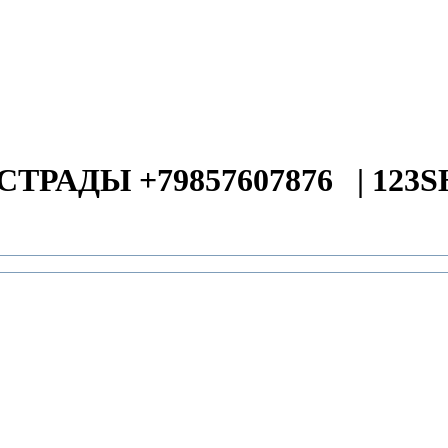
СТРАДЫ +79857607876
|
123