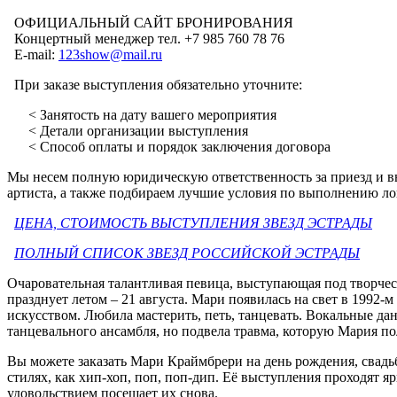
ОФИЦИАЛЬНЫЙ САЙТ БРОНИРОВАНИЯ
Концертный менеджер тел. +7 985 760 78 76
E-mail:
123show@mail.ru
При заказе выступления обязательно уточните:
< Занятость на дату вашего мероприятия
< Детали организации выступления
< Способ оплаты и порядок заключения договора
Мы несем полную юридическую ответственность за приезд и 
артиста, а также подбираем лучшие условия по выполнению ло
ЦЕНА, СТОИМОСТЬ ВЫСТУПЛЕНИЯ ЗВЕЗД ЭСТРАДЫ
ПОЛНЫЙ СПИСОК ЗВЕЗД РОССИЙСКОЙ ЭСТРАДЫ
Очаровательная талантливая певица, выступающая под творче
празднует летом – 21 августа. Мари появилась на свет в 1992
искусством. Любила мастерить, петь, танцевать. Вокальные дан
танцевального ансамбля, но подвела травма, которую Мария по
Вы можете заказать Мари Краймбрери на день рождения, свадь
стилях, как хип-хоп, поп, поп-дип. Её выступления проходят я
удовольствием посещает их снова.