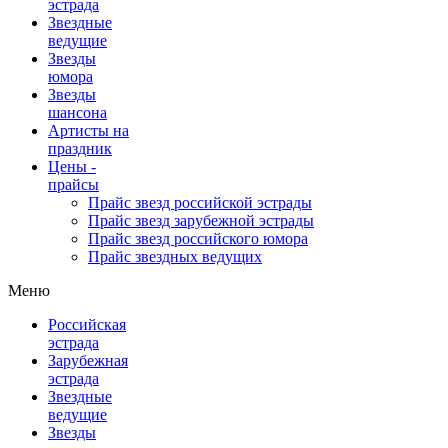
эстрада
Звездные
ведущие
Звезды
юмора
Звезды
шансона
Артисты на
праздник
Цены -
прайсы
Прайс звезд российской эстрады
Прайс звезд зарубежной эстрады
Прайс звезд российского юмора
Прайс звездных ведущих
Меню
Российская
эстрада
Зарубежная
эстрада
Звездные
ведущие
Звезды