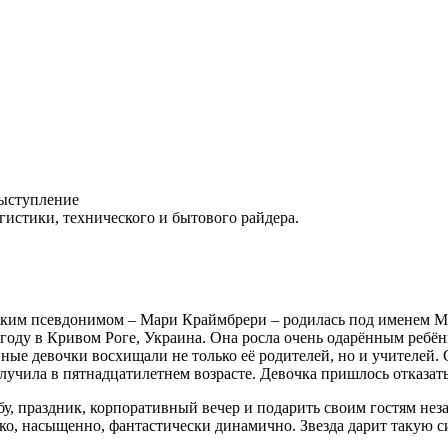
выступление
гистики, технического и бытового райдера.
ским псевдонимом – Мари Краймбрери – родилась под именем Ма
-м году в Кривом Роге, Украина. Она росла очень одарённым реб
ные девочки восхищали не только её родителей, но и учителей. 
лучила в пятнадцатилетнем возрасте. Девочка пришлось отказать
бу, праздник, корпоративный вечер и подарить своим гостям не
рко, насыщенно, фантастически динамично. Звезда дарит такую с