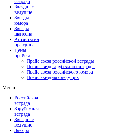
эстрада
Звездные
ведущие
Звезды
юмора
Звезды
шансона
Артисты на
праздник
Цены -
прайсы
Прайс звезд российской эстрады
Прайс звезд зарубежной эстрады
Прайс звезд российского юмора
Прайс звездных ведущих
Меню
Российская
эстрада
Зарубежная
эстрада
Звездные
ведущие
Звезды