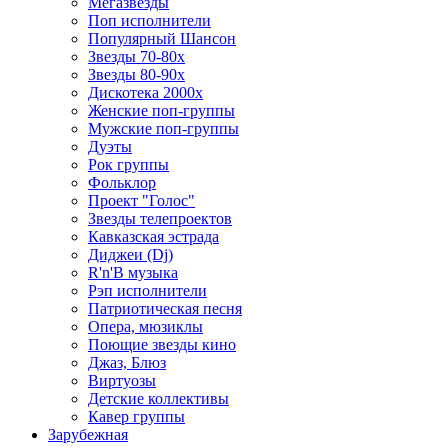
Мегазвезды
Поп исполнители
Популярный Шансон
Звезды 70-80х
Звезды 80-90х
Дискотека 2000х
Женские поп-группы
Мужские поп-группы
Дуэты
Рок группы
Фольклор
Проект "Голос"
Звезды телепроектов
Кавказская эстрада
Диджеи (Dj)
R'n'B музыка
Рэп исполнители
Патриотическая песня
Опера, мюзиклы
Поющие звезды кино
Джаз, Блюз
Виртуозы
Детские коллективы
Кавер группы
Зарубежная