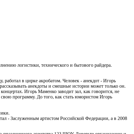
лнению логистики, технического и бытового райдера.
, работал в цирке акробатом. Человек - анекдот - Игорь
рассказывать анекдоты и смешные истории может только он.
онцертах. Игорь Маменко заводит зал, как говорится, не
 свою программу. До того, как стать юмористом Игорь
ники.
тал - Заслуженным артистом Российской Федерации, а в 2008
о-праздничного агентства 123 ШОУ. Доверьте организацию и