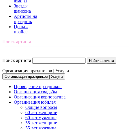
юмора
Звезды
шансона
Артисты на
праздник
Цены -
прайсы
Поиск артиста
Поиск артиста
Организация праздников | Услуги
Организация праздников | Услуги
Проведение праздников
Организация свадьбы
Организация корпоратива
Организация юбилея
Общие вопросы
60 лет женщине
60 лет мужчине
55 лет женщине
55 лет мужчине