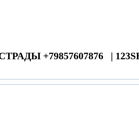
СТРАДЫ +79857607876
|
123