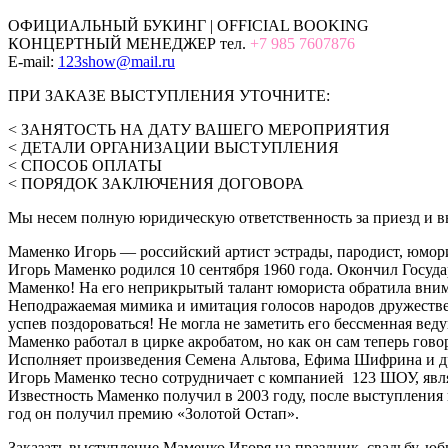
ОФИЦИАЛЬНЫЙ БУКИНГ | OFFICIAL BOOKING
КОНЦЕРТНЫЙ МЕНЕДЖЕР тел.
+7 985 7607876
E-mail:
123show@mail.ru
ПРИ ЗАКАЗЕ ВЫСТУПЛЕНИЯ УТОЧНИТЕ:
< ЗАНЯТОСТЬ НА ДАТУ ВАШЕГО МЕРОПРИЯТИЯ
< ДЕТАЛИ ОРГАНИЗАЦИИ ВЫСТУПЛЕНИЯ
< СПОСОБ ОПЛАТЫ
< ПОРЯДОК ЗАКЛЮЧЕНИЯ ДОГОВОРА
Мы несем полную юридическую ответственность за приезд и вы
Маменко Игорь — российский артист эстрады, пародист, юмор
Игорь Маменко родился 10 сентября 1960 года. Окончил Государ
Маменко! На его неприкрытый талант юмориста обратила внима
Неподражаемая мимика и имитация голосов народов дружествен
успев поздороваться! Не могла не заметить его бессменная ве
Маменко работал в цирке акробатом, но как он сам теперь гово
Исполняет произведения Семена Альтова, Ефима Шифрина и др
Игорь Маменко тесно сотрудничает с компанией 123 ШОУ, явл
Известность Маменко получил в 2003 году, после выступления
год он получил премию «Золотой Остап».
Заказать выступление Маменко Игоря на праздник, свадьбу, ю