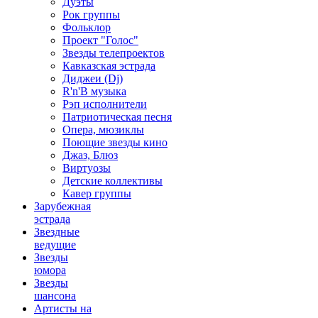
Дуэты
Рок группы
Фольклор
Проект "Голос"
Звезды телепроектов
Кавказская эстрада
Диджеи (Dj)
R'n'B музыка
Рэп исполнители
Патриотическая песня
Опера, мюзиклы
Поющие звезды кино
Джаз, Блюз
Виртуозы
Детские коллективы
Кавер группы
Зарубежная
эстрада
Звездные
ведущие
Звезды
юмора
Звезды
шансона
Артисты на