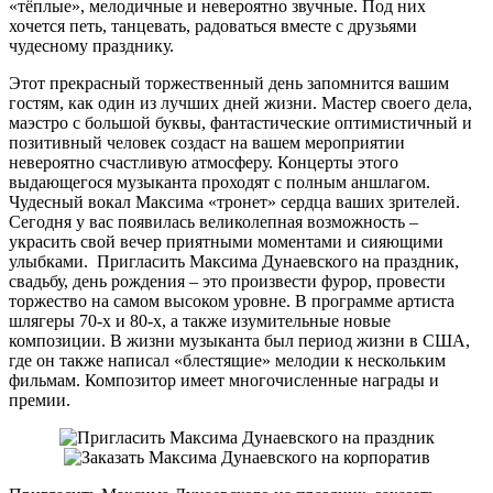
«тёплые», мелодичные и невероятно звучные. Под них
хочется петь, танцевать, радоваться вместе с друзьями
чудесному празднику.
Этот прекрасный торжественный день запомнится вашим
гостям, как один из лучших дней жизни. Мастер своего дела,
маэстро с большой буквы, фантастические оптимистичный и
позитивный человек создаст на вашем мероприятии
невероятно счастливую атмосферу. Концерты этого
выдающегося музыканта проходят с полным аншлагом.
Чудесный вокал Максима «тронет» сердца ваших зрителей.
Сегодня у вас появилась великолепная возможность –
украсить свой вечер приятными моментами и сияющими
улыбками. Пригласить Максима Дунаевского на праздник,
свадьбу, день рождения – это произвести фурор, провести
торжество на самом высоком уровне. В программе артиста
шлягеры 70-х и 80-х, а также изумительные новые
композиции. В жизни музыканта был период жизни в США,
где он также написал «блестящие» мелодии к нескольким
фильмам. Композитор имеет многочисленные награды и
премии.