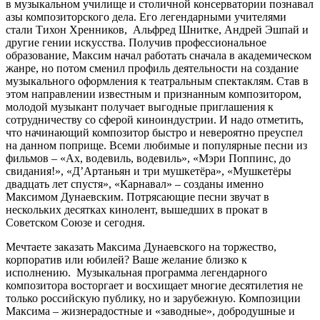
в музыкальном училище и столичной консерватории познавал
азы композиторского дела. Его легендарными учителями
стали Тихон Хренников, Альфред Шнитке, Андрей Эшпай и
другие гении искусства. Получив профессиональное
образование, Максим начал работать сначала в академическом
жанре, но потом сменил профиль деятельности на создание
музыкального оформления к театральным спектаклям. Став в
этом направлении известным и признанным композитором,
молодой музыкант получает выгодные приглашения к
сотрудничеству со сферой киноиндустрии. И надо отметить,
что начинающий композитор быстро и невероятно преуспел
на данном поприще. Всеми любимые и популярные песни из
фильмов – «Ах, водевиль, водевиль», «Мэри Поппинс, до
свидания!», «Д’Артаньян и три мушкетёра», «Мушкетёры
двадцать лет спустя», «Карнавал» – созданы именно
Максимом Дунаевским. Потрясающие песни звучат в
нескольких десятках кинолент, вышедших в прокат в
Советском Союзе и сегодня.
Мечтаете заказать Максима Дунаевского на торжество,
корпоратив или юбилей? Ваше желание близко к
исполнению. Музыкальная программа легендарного
композитора восторгает и восхищает многие десятилетия не
только российскую публику, но и зарубежную. Композиции
Максима – жизнерадостные и «заводные», добродушные и