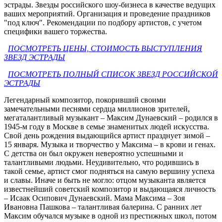
эстрады. Звезды российского шоу-бизнеса в качестве ведущих
ваших мероприятий. Организация и проведение праздников
"под ключ". Рекомендации по подбору артистов, с учетом
специфики вашего торжества.
ПОСМОТРЕТЬ ЦЕНЫ, СТОИМОСТЬ ВЫСТУПЛЕНИЯ
ЗВЕЗД ЭСТРАДЫ
ПОСМОТРЕТЬ ПОЛНЫЙ СПИСОК ЗВЕЗД РОССИЙСКОЙ
ЭСТРАДЫ
Легендарный композитор, покоривший своими
замечательными песнями сердца миллионов зрителей,
мегаталантливый музыкант – Максим Дунаевский – родился в
1945-м году в Москве в семье знаменитых людей искусства.
Свой день рождения выдающийся артист празднует зимой –
15 января. Музыка и творчество у Максима – в крови и генах.
С детства он был окружен невероятно успешными и
талантливыми людьми. Неудивительно, что родившись в
такой семье, артист смог подняться на самую вершину успеха
и славы. Иначе и быть не могло: отцом музыканта является
известнейший советский композитор и выдающаяся личность
– Исаак Осипович Дунаевский. Мама Максима – Зоя
Ивановна Пашкова – талантливая балерина. С ранних лет
Максим обучался музыке в одной из престижных школ, потом