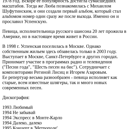
1978 год. Вскоре ее популярность достигла сумасшедших
масштабов. Тогда же Люба познакомилась с Михаилом
Шуфутинским, и они создали первый альбом, который стал
альбомом номер один сразу же после выхода. Именно он и
прославил Успенскую.
Певица, исполнительница русского шансона 20 лет прожила в
Америке, но в настоящее время живет в России.
В 1998 г. Успенская поселилась в Москве. Однако
собственным жильем здесь обзавелась только в 2003 году.
Выступает в Москве, Санкт-Петербурге и других городах.
Принимает участие в программах радио и телевидения
("Песни года", "Шесть песен на бис"). Сотрудничает с
композиторами Региной Лисиц и Игорем Азаровым.
Ее репертуар весьма разнообразен - певица исполняет как
старые, всем известные шлягеры, так и много новых
современных песен.
Дискография:
1993 Любимый
1994 Не забывай
1994 Экспресс в Монте-Карло
1994 Далеко, далеко
1995 Концерт в 'Метрополе'