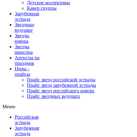
Детские коллективы
Кавер группы
Зарубежная
эстрада
Звездные
ведущие
Звезды
юмора
Звезды
шансона
Артисты на
праздник
Цены -
прайсы
Прайс звезд российской эстрады
Прайс звезд зарубежной эстрады
Прайс звезд российского юмора
Прайс звездных ведущих
Меню
Российская
эстрада
Зарубежная
эстрада