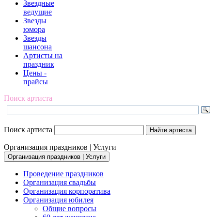
Звездные
ведущие
Звезды
юмора
Звезды
шансона
Артисты на
праздник
Цены -
прайсы
Поиск артиста
Поиск артиста
Организация праздников | Услуги
Организация праздников | Услуги
Проведение праздников
Организация свадьбы
Организация корпоратива
Организация юбилея
Общие вопросы