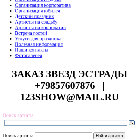
Организация корпоратива
Организация юбилея
Детский праздник
Артисты на свадьбу
Артисты на корпоратив
Встреча гостей
Услуги для праздника
Полезная информация
Наши контакты
Фотогалерея
ЗАКАЗ ЗВЕЗД ЭСТРАДЫ
+79857607876
|
123SHOW@MAIL.RU
Поиск артиста
Поиск артиста