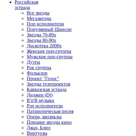
Российская
эстрада
Все звезды
Мегазвезды
Поп исполнители
Популярный Шансон
Звезды 70-80х
Звезды 80-90х
Дискотека 2000х
Женские поп-группы
Мужские поп-группы
Дуэты
Рок группы
Фольклор
Проект "Голос"
Звезды телепроектов
Кавказская эстрада
Диджеи (Dj)
R'n'B музыка
Рэп исполнители
Патриотическая песня
Опера, мюзиклы
Поющие звезды кино
Джаз, Блюз
Виртуозы