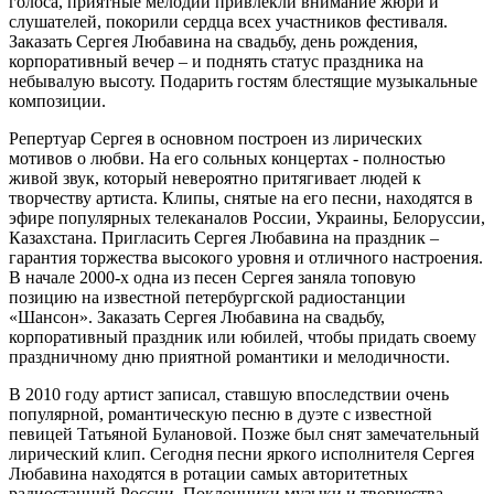
голоса, приятные мелодии привлекли внимание жюри и
слушателей, покорили сердца всех участников фестиваля.
Заказать Сергея Любавина на свадьбу, день рождения,
корпоративный вечер – и поднять статус праздника на
небывалую высоту. Подарить гостям блестящие музыкальные
композиции.
Репертуар Сергея в основном построен из лирических
мотивов о любви. На его сольных концертах - полностью
живой звук, который невероятно притягивает людей к
творчеству артиста. Клипы, снятые на его песни, находятся в
эфире популярных телеканалов России, Украины, Белоруссии,
Казахстана. Пригласить Сергея Любавина на праздник –
гарантия торжества высокого уровня и отличного настроения.
В начале 2000-х одна из песен Сергея заняла топовую
позицию на известной петербургской радиостанции
«Шансон». Заказать Сергея Любавина на свадьбу,
корпоративный праздник или юбилей, чтобы придать своему
праздничному дню приятной романтики и мелодичности.
В 2010 году артист записал, ставшую впоследствии очень
популярной, романтическую песню в дуэте с известной
певицей Татьяной Булановой. Позже был снят замечательный
лирический клип. Сегодня песни яркого исполнителя Сергея
Любавина находятся в ротации самых авторитетных
радиостанций России. Поклонники музыки и творчества