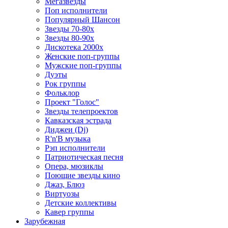
Мегазвезды
Поп исполнители
Популярный Шансон
Звезды 70-80х
Звезды 80-90х
Дискотека 2000х
Женские поп-группы
Мужские поп-группы
Дуэты
Рок группы
Фольклор
Проект "Голос"
Звезды телепроектов
Кавказская эстрада
Диджеи (Dj)
R'n'B музыка
Рэп исполнители
Патриотическая песня
Опера, мюзиклы
Поющие звезды кино
Джаз, Блюз
Виртуозы
Детские коллективы
Кавер группы
Зарубежная