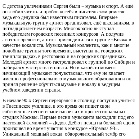
С детства увлечениями Сергея были – музыка и спорт. А ещё
он любил читать и пробовал себя в писательском ремесле,
ведь его дедушка был известным писателем. Впервые
музыкальную группу артист организовал, ещё школьником, в
пятнадцатилетнем возрасте. Многократно выступал
победителем городских песенных конкурсов. А получив
аттестат зрелости, артист присоединился к группе «Вояж» в
качестве вокалиста. Музыкальный коллектив, как и многие
подобные группы того времени, выступал на городских
танцплощадках, в ресторанах и на городских праздниках.
Молодой артист много гастролировал с группой по Сибири и
набирался мастерства и опыта. Но в какой-то момент
начинающий музыкант почувствовал, что ему не хватает
именно профессионального музыкального образования и он
принял решение обучиться музыке и вокалу в ведущем
учебном заведении страны.
В начале 90-х Сергей перебрался в столицу, поступил учиться
в Гнесинское училище, в это время он пишет свои
собственные песни и записывает их в профессиональных
студиях Москвы. Первые песни музыканта выходили под его
настоящей фамилией – Дедов. Дебют певца на большой сцене
произошел во время участия в конкурсе «Юрмала-93».
Уникальный мощный вокал, обворожительный тембр его