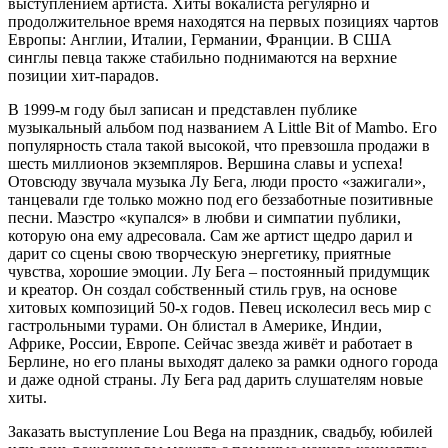
выступлением артиста. Хиты вокалиста регулярно и
продолжительное время находятся на первых позициях чартов
Европы: Англии, Италии, Германии, Франции. В США
синглы певца также стабильно поднимаются на верхние
позиции хит-парадов.
В 1999-м году был записан и представлен публике
музыкальный альбом под названием A Little Bit of Mambo. Его
популярность стала такой высокой, что превзошла продажи в
шесть миллионов экземпляров. Вершина славы и успеха!
Отовсюду звучала музыка Лу Бега, люди просто «зажигали»,
танцевали где только можно под его беззаботные позитивные
песни. Маэстро «купался» в любви и симпатии публики,
которую она ему адресовала. Сам же артист щедро дарил и
дарит со сцены свою творческую энергетику, приятные
чувства, хорошие эмоции. Лу Бега – постоянный придумщик
и креатор. Он создал собственный стиль грув, на основе
хитовых композиций 50-х годов. Певец исколесил весь мир с
гастрольными турами. Он блистал в Америке, Индии,
Африке, России, Европе. Сейчас звезда живёт и работает в
Берлине, но его планы выходят далеко за рамки одного города
и даже одной страны. Лу Бега рад дарить слушателям новые
хиты.
Заказать выступление Lou Bega на праздник, свадьбу, юбилей