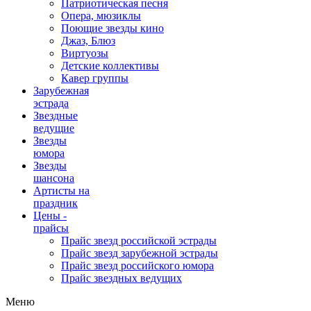
Патриотическая песня
Опера, мюзиклы
Поющие звезды кино
Джаз, Блюз
Виртуозы
Детские коллективы
Кавер группы
Зарубежная
эстрада
Звездные
ведущие
Звезды
юмора
Звезды
шансона
Артисты на
праздник
Цены -
прайсы
Прайс звезд российской эстрады
Прайс звезд зарубежной эстрады
Прайс звезд российского юмора
Прайс звездных ведущих
Меню