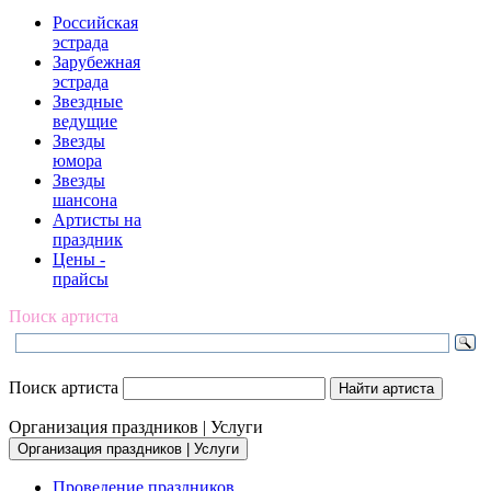
Российская
эстрада
Зарубежная
эстрада
Звездные
ведущие
Звезды
юмора
Звезды
шансона
Артисты на
праздник
Цены -
прайсы
Поиск артиста
Поиск артиста
Организация праздников | Услуги
Организация праздников | Услуги
Проведение праздников