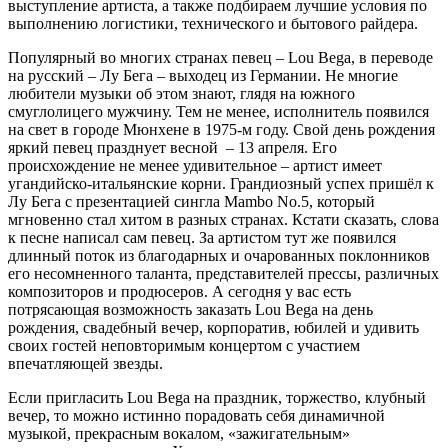
выступление артиста, а также подбираем лучшие условия по
выполнению логистики, технического и бытового райдера.
Популярный во многих странах певец – Lou Bega, в переводе
на русский – Лу Бега – выходец из Германии. Не многие
любители музыки об этом знают, глядя на южного
смуглолицего мужчину. Тем не менее, исполнитель появился
на свет в городе Мюнхене в 1975-м году. Свой день рождения
яркий певец празднует весной – 13 апреля. Его
происхождение не менее удивительное – артист имеет
угандийско-итальянские корни. Грандиозный успех пришёл к
Лу Бега с презентацией сингла Mambo No.5, который
мгновенно стал хитом в разных странах. Кстати сказать, слова
к песне написал сам певец. За артистом тут же появился
длинный поток из благодарных и очарованных поклонников
его несомненного таланта, представителей прессы, различных
композиторов и продюсеров. А сегодня у вас есть
потрясающая возможность заказать Lou Bega на день
рождения, свадебный вечер, корпоратив, юбилей и удивить
своих гостей неповторимым концертом с участием
впечатляющей звезды.
Если пригласить Lou Bega на праздник, торжество, клубный
вечер, то можно истинно порадовать себя динамичной
музыкой, прекрасным вокалом, «зажигательным»