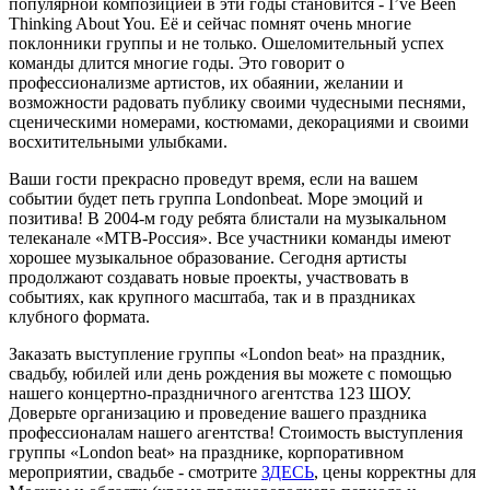
популярной композицией в эти годы становится - I’ve Been
Thinking About You. Её и сейчас помнят очень многие
поклонники группы и не только. Ошеломительный успех
команды длится многие годы. Это говорит о
профессионализме артистов, их обаянии, желании и
возможности радовать публику своими чудесными песнями,
сценическими номерами, костюмами, декорациями и своими
восхитительными улыбками.
Ваши гости прекрасно проведут время, если на вашем
событии будет петь группа Londonbeat. Море эмоций и
позитива! В 2004-м году ребята блистали на музыкальном
телеканале «МТВ-Россия». Все участники команды имеют
хорошее музыкальное образование. Сегодня артисты
продолжают создавать новые проекты, участвовать в
событиях, как крупного масштаба, так и в праздниках
клубного формата.
Заказать выступление группы «London beat» на праздник,
свадьбу, юбилей или день рождения вы можете с помощью
нашего концертно-праздничного агентства 123 ШОУ.
Доверьте организацию и проведение вашего праздника
профессионалам нашего агентства! Стоимость выступления
группы «London beat» на празднике, корпоративном
мероприятии, свадьбе - смотрите
ЗДЕСЬ
, цены корректны для