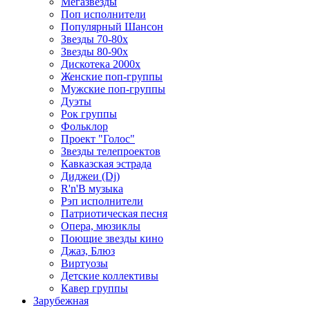
Мегазвезды
Поп исполнители
Популярный Шансон
Звезды 70-80х
Звезды 80-90х
Дискотека 2000х
Женские поп-группы
Мужские поп-группы
Дуэты
Рок группы
Фольклор
Проект "Голос"
Звезды телепроектов
Кавказская эстрада
Диджеи (Dj)
R'n'B музыка
Рэп исполнители
Патриотическая песня
Опера, мюзиклы
Поющие звезды кино
Джаз, Блюз
Виртуозы
Детские коллективы
Кавер группы
Зарубежная