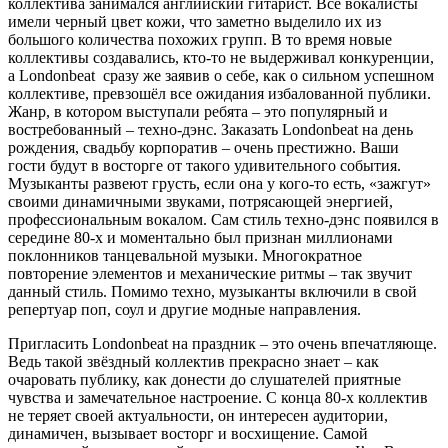
коллектива занимался английский гитарист. Все вокалисты
имели черный цвет кожи, что заметно выделило их из
большого количества похожих групп. В то время новые
коллективы создавались, кто-то не выдерживал конкуренции,
а Londonbeat сразу же заявив о себе, как о сильном успешном
коллективе, превзошёл все ожидания избалованной публики.
Жанр, в котором выступали ребята – это популярный и
востребованный – техно-дэнс. Заказать Londonbeat на день
рождения, свадьбу корпоратив – очень престижно. Ваши
гости будут в восторге от такого удивительного события.
Музыканты развеют грусть, если она у кого-то есть, «зажгут»
своими динамичными звуками, потрясающей энергией,
профессиональным вокалом. Сам стиль техно-дэнс появился в
середине 80-х и моментально был признан миллионами
поклонников танцевальной музыки. Многократное
повторение элементов и механические ритмы – так звучит
данный стиль. Помимо техно, музыканты включили в свой
репертуар поп, соул и другие модные направления.
Пригласить Londonbeat на праздник – это очень впечатляюще.
Ведь такой звёздный коллектив прекрасно знает – как
очаровать публику, как донести до слушателей приятные
чувства и замечательное настроение. С конца 80-х коллектив
не теряет своей актуальности, он интересен аудитории,
динамичен, вызывает восторг и восхищение. Самой