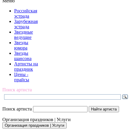
Меню
Российская
эстрада
Зарубежная
эстрада
Звездные
ведущие
Звезды
юмора
Звезды
шансона
Артисты на
праздник
Цены -
прайсы
Поиск артиста
Поиск артиста
Организация праздников | Услуги
Организация праздников | Услуги