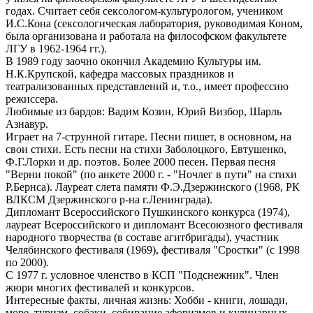
годах. Считает себя сексологом-культурологом, учеником
И.С.Кона (сексологическая лаборатория, руководимая Коном,
была организована и работала на философском факультете
ЛГУ в 1962-1964 гг.).
В 1989 году заочно окончил Академию Культуры им.
Н.К.Крупской, кафедра массовых праздников и
театрализованных представлений и, т.о., имеет профессию
режиссера.
Любимые из бардов: Вадим Козин, Юрий Визбор, Шарль
Азнавур.
Играет на 7-струнной гитаре. Песни пишет, в основном, на
свои стихи. Есть песни на стихи Заболоцкого, Евтушенко,
Ф.Г.Лорки и др. поэтов. Более 2000 песен. Первая песня
"Верни покой" (по анкете 2000 г. - "Ночлег в пути" на стихи
Р.Бернса). Лауреат слета памяти Ф.Э.Дзержинского (1968, РК
ВЛКСМ Дзержинского р-на г.Ленинграда).
Дипломант Всероссийского Пушкинского конкурса (1974),
лауреат Всероссийского и дипломант Всесоюзного фестиваля
народного творчества (в составе агитбригады), участник
Челябинского фестиваля (1969), фестиваля "Сростки" (с 1998
по 2000).
С 1977 г. условное членство в КСП "Подснежник". Член
жюри многих фестивалей и конкурсов.
Интересные факты, личная жизнь: Хобби - книги, лошади,
море, туризм, собаки, собирание афоризмов и кулинарных