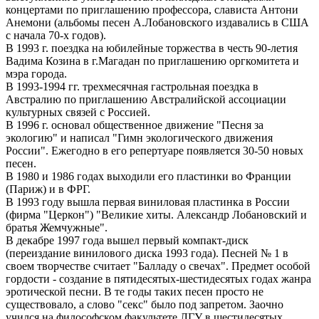
концертами по приглашению профессора, слависта Антони
Анемони (альбомы песен А.Лобановского издавались в США
с начала 70-х годов).
В 1993 г. поездка на юбилейные торжества в честь 90-летия
Вадима Козина в г.Магадан по приглашению оргкомитета и
мэра города.
В 1993-1994 гг. трехмесячная гастрольная поездка в
Австралию по приглашению Австралийской ассоциации
культурных связей с Россией.
В 1996 г. основал общественное движение "Песня за
экологию" и написал "Гимн экологического движения
России". Ежегодно в его репертуаре появляется 30-50 новых
песен.
В 1980 и 1986 годах выходили его пластинки во Франции
(Париж) и в ФРГ.
В 1993 году вышла первая виниловая пластинка в России
(фирма "Церкон") "Великие хиты. Александр Лобановский и
братья Жемчужные".
В декабре 1997 года вышел первый компакт-диск
(переиздание винилового диска 1993 года). Песней № 1 в
своем творчестве считает "Балладу о свечах". Предмет особой
гордости - создание в пятидесятых-шестидесятых годах жанра
эротической песни. В те годы таких песен просто не
существовало, а слово "секс" было под запретом. Заочно
учился на философском факультете ЛГУ в шестидесятых