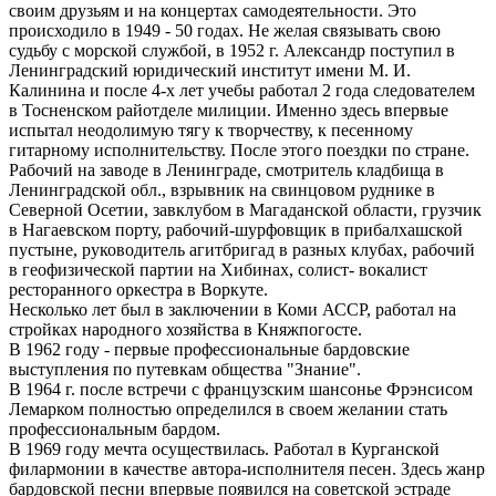
своим друзьям и на концертах самодеятельности. Это
происходило в 1949 - 50 годах. Не желая связывать свою
судьбу с морской службой, в 1952 г. Александр поступил в
Ленинградский юридический институт имени М. И.
Калинина и после 4-х лет учебы работал 2 года следователем
в Тосненском райотделе милиции. Именно здесь впервые
испытал неодолимую тягу к творчеству, к песенному
гитарному исполнительству. После этого поездки по стране.
Рабочий на заводе в Ленинграде, смотритель кладбища в
Ленинградской обл., взрывник на свинцовом руднике в
Северной Осетии, завклубом в Магаданской области, грузчик
в Нагаевском порту, рабочий-шурфовщик в прибалхашской
пустыне, руководитель агитбригад в разных клубах, рабочий
в геофизической партии на Хибинах, солист- вокалист
ресторанного оркестра в Воркуте.
Несколько лет был в заключении в Коми АССР, работал на
стройках народного хозяйства в Княжпогосте.
В 1962 году - первые профессиональные бардовские
выступления по путевкам общества "Знание".
В 1964 г. после встречи с французским шансонье Фрэнсисом
Лемарком полностью определился в своем желании стать
профессиональным бардом.
В 1969 году мечта осуществилась. Работал в Курганской
филармонии в качестве автора-исполнителя песен. Здесь жанр
бардовской песни впервые появился на советской эстраде