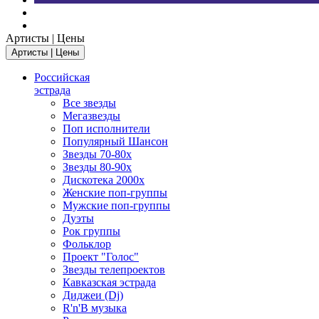
Артисты | Цены
Артисты | Цены
Российская
эстрада
Все звезды
Мегазвезды
Поп исполнители
Популярный Шансон
Звезды 70-80х
Звезды 80-90х
Дискотека 2000х
Женские поп-группы
Мужские поп-группы
Дуэты
Рок группы
Фольклор
Проект "Голос"
Звезды телепроектов
Кавказская эстрада
Диджеи (Dj)
R'n'B музыка