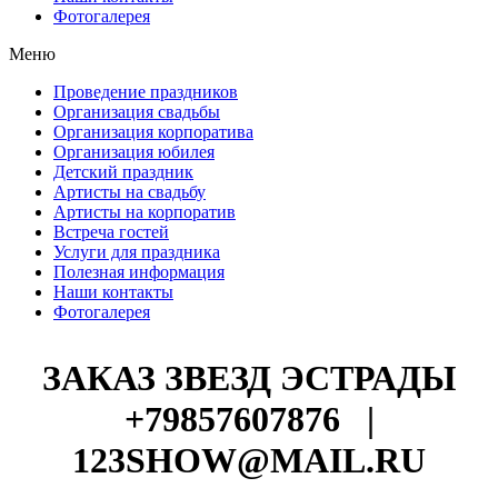
Фотогалерея
Меню
Проведение праздников
Организация свадьбы
Организация корпоратива
Организация юбилея
Детский праздник
Артисты на свадьбу
Артисты на корпоратив
Встреча гостей
Услуги для праздника
Полезная информация
Наши контакты
Фотогалерея
ЗАКАЗ ЗВЕЗД ЭСТРАДЫ
+79857607876
|
123SHOW@MAIL.RU