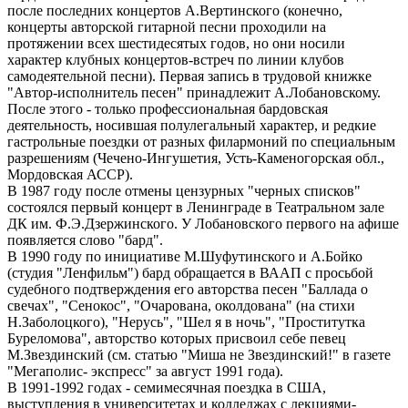
после последних концертов А.Вертинского (конечно,
концерты авторской гитарной песни проходили на
протяжении всех шестидесятых годов, но они носили
характер клубных концертов-встреч по линии клубов
самодеятельной песни). Первая запись в трудовой книжке
"Автор-исполнитель песен" принадлежит А.Лобановскому.
После этого - только профессиональная бардовская
деятельность, носившая полулегальный характер, и редкие
гастрольные поездки от разных филармоний по специальным
разрешениям (Чечено-Ингушетия, Усть-Каменогорская обл.,
Мордовская АССР).
В 1987 году после отмены цензурных "черных списков"
состоялся первый концерт в Ленинграде в Театральном зале
ДК им. Ф.Э.Дзержинского. У Лобановского первого на афише
появляется слово "бард".
В 1990 году по инициативе М.Шуфутинского и А.Бойко
(студия "Ленфильм") бард обращается в ВААП с просьбой
судебного подтверждения его авторства песен "Баллада о
свечах", "Сенокос", "Очарована, околдована" (на стихи
Н.Заболоцкого), "Нерусь", "Шел я в ночь", "Проститутка
Буреломова", авторство которых присвоил себе певец
М.Звездинский (см. статью "Миша не Звездинский!" в газете
"Мегаполис- экспресс" за август 1991 года).
В 1991-1992 годах - семимесячная поездка в США,
выступления в университетах и колледжах с лекциями-