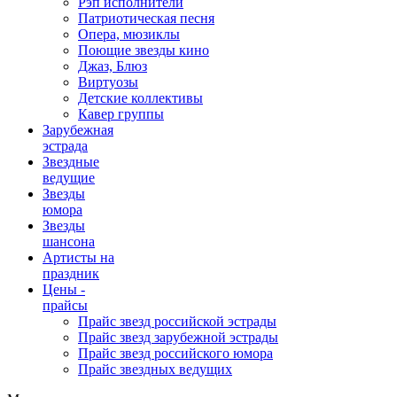
Рэп исполнители
Патриотическая песня
Опера, мюзиклы
Поющие звезды кино
Джаз, Блюз
Виртуозы
Детские коллективы
Кавер группы
Зарубежная
эстрада
Звездные
ведущие
Звезды
юмора
Звезды
шансона
Артисты на
праздник
Цены -
прайсы
Прайс звезд российской эстрады
Прайс звезд зарубежной эстрады
Прайс звезд российского юмора
Прайс звездных ведущих