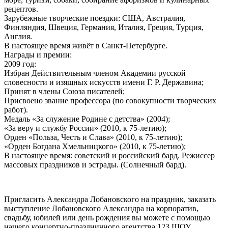
рецептов.
Зарубежные творческие поездки: США, Австралия,
Финляндия, Швеция, Германия, Италия, Греция, Турция,
Англия.
В настоящее время живёт в Санкт-Петербурге.
Награды и премии:
2009 год:
Избран Действительным членом Академии русской
словесности и изящных искусств имени Г. Р. Державина;
Принят в члены Союза писателей;
Присвоено звание профессора (по совокупности творческих
работ).
Медаль «За служение Родине с детства» (2004);
«За веру и службу России» (2010, к 75-летию);
Орден «Польза, Честь и Слава» (2010, к 75-летию);
«Орден Богдана Хмельницкого» (2010, к 75-летию);
В настоящее время: советский и российский бард. Режиссер
массовых праздников и эстрады. (Солнечный бард).
Пригласить Александра Лобановского на праздник, заказать
выступление Лобановского Александра на корпоратив,
свадьбу, юбилей или день рождения вы можете с помощью
нашего концертно-праздничного агентства 123 ШОУ.