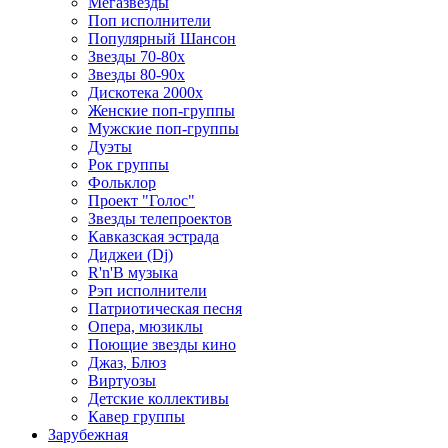
Мегазвезды
Поп исполнители
Популярный Шансон
Звезды 70-80х
Звезды 80-90х
Дискотека 2000х
Женские поп-группы
Мужские поп-группы
Дуэты
Рок группы
Фольклор
Проект "Голос"
Звезды телепроектов
Кавказская эстрада
Диджеи (Dj)
R'n'B музыка
Рэп исполнители
Патриотическая песня
Опера, мюзиклы
Поющие звезды кино
Джаз, Блюз
Виртуозы
Детские коллективы
Кавер группы
Зарубежная