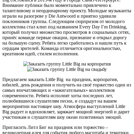
Внимание публики было моментально привлечено к
талантливому и неординарному проекту. Молодые музыканты
играли на разогреве у Die Antwoord и приятно удивили
поклонников группы. Следующим сюрпризом от молодого
коллектива стал клип под названием Every Day I’m Drinking,
который получил множество просмотров в социальных сетях,
принёс команде первые овации, признание и открыл дорогу
на большую сцену. Ребята легко сработались и нашли путь к
сердцам зрителей. Команда отличается оригинальностью,
креативом идей, стилем исполнения.
Предлагаем заказать Little Big на праздник, корпоратив,
юбилей, день рождения и получить на своё торжество один из
самых впечатляющих и «зажигательных» коллективов
современности. Ребята исполнят хиты последних лет,
полюбившиеся слушателям песни, и создадут на вашем
мероприятии настоящее шоу. Атмосфера выступлений Little
Big радует и вдохновляет, заряжает мощной энергией и дарит
участникам и слушателям шоу океан позитивных эмоций.
Пригласить Литл Биг на праздник или торжество –
великолепная идея для события любого масштаба и тематики.