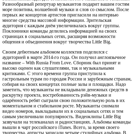
Разнообразный репертуар музыкантов подарит вашим гостям
море позитива, волшебной музыки и слов со смыслом. После
первых же концертов артистов пригласили на интервью
многие средства массовой информации. Зрительская
аудитория с каждым днём увеличивалась вокруг группы.
Поклонники команды делились информацией на своих
страницах в социальных сетях, расширяя возможности
общения и объединения вокруг творчества Little Big.
Своим дебютным альбомом коллектив поделился с
аудиторией в марте 2014-го года. Он получил англоязычное
название – With Russia From Love. Сборник был принят и
высоко оценен как слушателями, так и музыкальными
критиками. С этого времени группа приступила к
гастрольным турам по городам России и зарубежным странам,
собирая на своих концертах полные залы и площадки. Надо
заметить, что музыканты не вкладывали денежных средств в
раскрутку проекта, востребованность рэйв-музыки и
одарённость ребят сыграли свою положительную роль в их
моментальном и стабильном росте. Музыканты снимали
видео номеров, выкладывали их в социальных сетях и тем
самым увеличивали популярность. Видеоклипы Little Big
зазвучали на телеканалах и радиостанциях. Альбомы команды
вышли в чарт российского iTunes. Всего, за время своего
творчества, артисты записали четыре студийных альбома. В