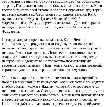
творчества и занимает одно из ведущих мест на российской
эстраде. Появляются новые альбомы, создаются клипы. Катя
гастролирует по всей стране и собирает огромные аудитории
на своих концертах. Свои самые популярные песни Катя
написала сама: «Муси-Пуси», «Долетай», «Мой
мармеладный», «Кручу-верчу» и не только. Дальше карьера
певицы строится совместно с продюсером Максимом
Фадеевым.
Сегодня модно и престижно заказать Катю Лель на
корпоратив, день рождения или свадьбу. Если вы хотите
испытать самые яркие эмоции и впечатления, то выбор этой
певицы будет правильным. Лирические вдохновенные и
«зажигательные» танцевальные песни артистки поднимут
настроение и сделают ваше торжество по-настоящему
весёлым и позитивным. Пригласить Катю Лель на праздник –
гарантия чудесного вечера и великолепной музыки.
Уникальная артистка имеет множество наград и премий за
победы в музыкальных конкурсах. Большой успех приходит к
альбому Кати – «Джага-Джага», который распространяется
невероятным тиражом. Сегодня певица много гастролирует и
занимается благотворительностью. Песни Кати используются
в качестве саундтреков к российским фильмам и сериалам.
Певица создаёт замечательные проекты с другими звёздами