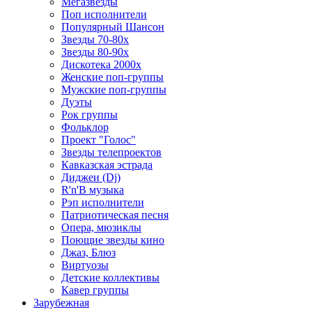
Мегазвезды
Поп исполнители
Популярный Шансон
Звезды 70-80х
Звезды 80-90х
Дискотека 2000х
Женские поп-группы
Мужские поп-группы
Дуэты
Рок группы
Фольклор
Проект "Голос"
Звезды телепроектов
Кавказская эстрада
Диджеи (Dj)
R'n'B музыка
Рэп исполнители
Патриотическая песня
Опера, мюзиклы
Поющие звезды кино
Джаз, Блюз
Виртуозы
Детские коллективы
Кавер группы
Зарубежная