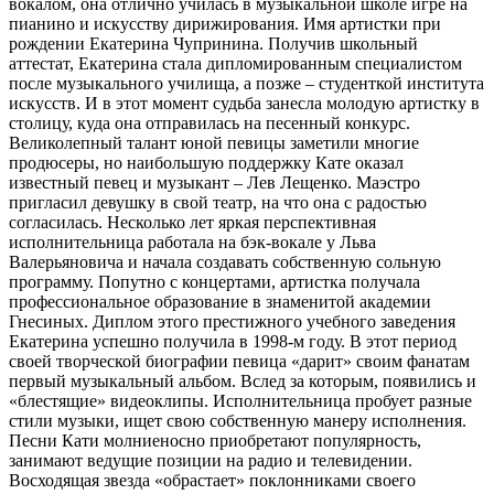
вокалом, она отлично училась в музыкальной школе игре на
пианино и искусству дирижирования. Имя артистки при
рождении Екатерина Чупринина. Получив школьный
аттестат, Екатерина стала дипломированным специалистом
после музыкального училища, а позже – студенткой института
искусств. И в этот момент судьба занесла молодую артистку в
столицу, куда она отправилась на песенный конкурс.
Великолепный талант юной певицы заметили многие
продюсеры, но наибольшую поддержку Кате оказал
известный певец и музыкант – Лев Лещенко. Маэстро
пригласил девушку в свой театр, на что она с радостью
согласилась. Несколько лет яркая перспективная
исполнительница работала на бэк-вокале у Льва
Валерьяновича и начала создавать собственную сольную
программу. Попутно с концертами, артистка получала
профессиональное образование в знаменитой академии
Гнесиных. Диплом этого престижного учебного заведения
Екатерина успешно получила в 1998-м году. В этот период
своей творческой биографии певица «дарит» своим фанатам
первый музыкальный альбом. Вслед за которым, появились и
«блестящие» видеоклипы. Исполнительница пробует разные
стили музыки, ищет свою собственную манеру исполнения.
Песни Кати молниеносно приобретают популярность,
занимают ведущие позиции на радио и телевидении.
Восходящая звезда «обрастает» поклонниками своего