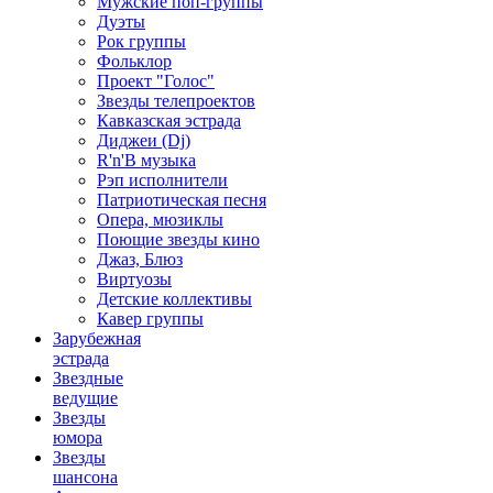
Мужские поп-группы
Дуэты
Рок группы
Фольклор
Проект "Голос"
Звезды телепроектов
Кавказская эстрада
Диджеи (Dj)
R'n'B музыка
Рэп исполнители
Патриотическая песня
Опера, мюзиклы
Поющие звезды кино
Джаз, Блюз
Виртуозы
Детские коллективы
Кавер группы
Зарубежная
эстрада
Звездные
ведущие
Звезды
юмора
Звезды
шансона