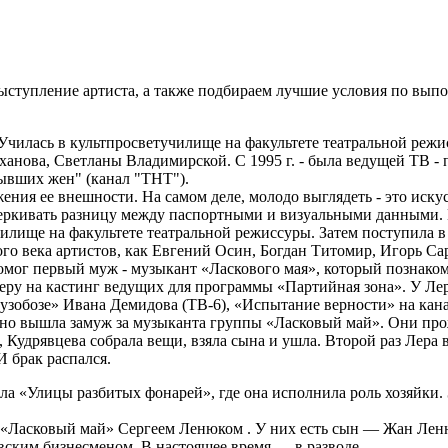
ступление артиста, а также подбираем лучшие условия по выпо
. Училась в культпросветучилище на факультете театральной реж
анова, Светланы Владимирской. С 1995 г. - была ведущей ТВ - 
ывших жен" (канал "ТНТ").
ажения ее внешности. На самом деле, молодо выглядеть - это иск
одчеркивать разницу между паспортными и визуальными данными.
чилище на факультете театральной режиссуры. Затем поступила 
го века артистов, как Евгений Осин, Богдан Титомир, Игорь Са
ей помог первый муж - музыкант «Ласкового мая», который позна
 Леру на кастинг ведущих для программы «Партийная зона». У Л
 «Музобозе» Ивана Демидова (ТВ-6), «Испытание верности» на ка
ано вышла замуж за музыканта группы «Ласковый май». Они прожи
, Кудрявцева собрала вещи, взяла сына и ушла. Второй раз Лер
 брак распался.
ала «Улицы разбитых фонарей», где она исполнила роль хозяйки
«Ласковый май» Сергеем Ленюком . У них есть сын — Жан Ленюк
ским бизнесменом. В настоящее время — в разводе.