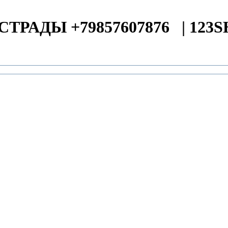
СТРАДЫ +79857607876
|
123