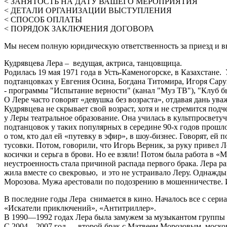
< ЗАНЯТОСТЬ НА ДАТУ ВАШЕГО МЕРОПРИЯТИЯ
< ДЕТАЛИ ОРГАНИЗАЦИИ ВЫСТУПЛЕНИЯ
< СПОСОБ ОПЛАТЫ
< ПОРЯДОК ЗАКЛЮЧЕНИЯ ДОГОВОРА
Мы несем полную юридическую ответственность за приезд и вы
Кудрявцева Лера – ведущая, актриса, танцовщица.
Родилась 19 мая 1971 года в Усть-Каменогорске, в Казахстане
подтанцовках у Евгения Осина, Богдана Титомира, Игоря Сарух
- программы "Испытание верности" (канал "Муз ТВ"), "Клуб б
О Лере часто говорят «девушка без возраста», отдавая дань ув
Кудрявцева не скрывает свой возраст, хотя и не стремится п
у Леры театральное образование. Она училась в культпросвету
подтанцовок у таких популярных в середине 90-х годов прошло
о том, кто дал ей «путевку в эфир», в шоу-бизнес. Говорят, 
тусовки. Потом, говорили, что Игорь Верник, за руку привел
косички и серьга в брови. Но ее взяли! Потом была работа в
неустроенность стала причиной распада первого брака. Лера р
жила вместе со свекровью, и это не устраивало Леру. Однажды
Морозова. Мужа арестовали по подозрению в мошенничестве. И
В последние годы Лера снимается в кино. Началось все с сери
«Искатели приключений», «Антитриллер».
В 1990—1992 годах Лера была замужем за музыкантом группы 
C 2004—2007 год — второй брак с Матвеем Морозовым москов