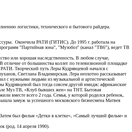
лнению логистики, технического и бытового райдера.
иссуры. Окончила РАТИ (ГИТИС). До 1995 г. работала на
программ "Партийная зона", "Музобоз" (канал "ТВ6"), ведет ТВ
усство или хорошая наследственность. В любом случае,
 В отличие от большинства коллег по телевизионной площадке
в РАТИ. Творческий путь Леры Кудрявцевой начался с
руханов, Светлана Владимирская. Лера неохотно рассказывает
комил с нужными людьми из музыкальной и артистической
еры Кудрявцевой был тогда совсем другой имидж: африканские
нале Муз ТВ, «Клуб бывших жен» на ТНТ. Бытовая
ли вместе всего 2 года. Семья, у которой родился ребенок,
а вышла замуж за успешного московского бизнесмена Матвея
. Затем был фильм «Детки в клетке», «Самый лучший фильм» и
 (род. 14 апреля 1990).