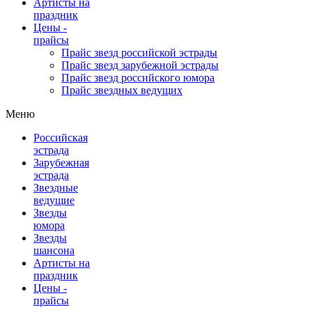
Артисты на
праздник
Цены -
прайсы
Прайс звезд российской эстрады
Прайс звезд зарубежной эстрады
Прайс звезд российского юмора
Прайс звездных ведущих
Меню
Российская
эстрада
Зарубежная
эстрада
Звездные
ведущие
Звезды
юмора
Звезды
шансона
Артисты на
праздник
Цены -
прайсы