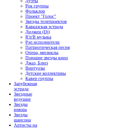
Дуэты
Рок группы
Фольклор
Проект "Голос"
Звезды телепроектов
Кавказская эстрада
Диджеи (Dj)
R'n'B музыка
Рэп исполнители
Патриотическая песня
Опера, мюзиклы
Поющие звезды кино
Джаз, Блюз
Виртуозы
Детские коллективы
Кавер группы
Зарубежная
эстрада
Звездные
ведущие
Звезды
юмора
Звезды
шансона
Артисты на