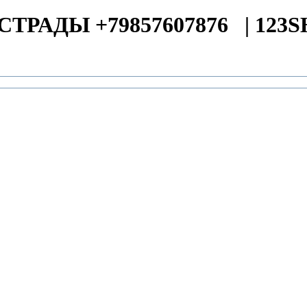
СТРАДЫ +79857607876
|
123