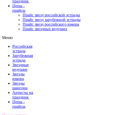
праздник
Цены -
прайсы
Прайс звезд российской эстрады
Прайс звезд зарубежной эстрады
Прайс звезд российского юмора
Прайс звездных ведущих
Меню
Российская
эстрада
Зарубежная
эстрада
Звездные
ведущие
Звезды
юмора
Звезды
шансона
Артисты на
праздник
Цены -
прайсы