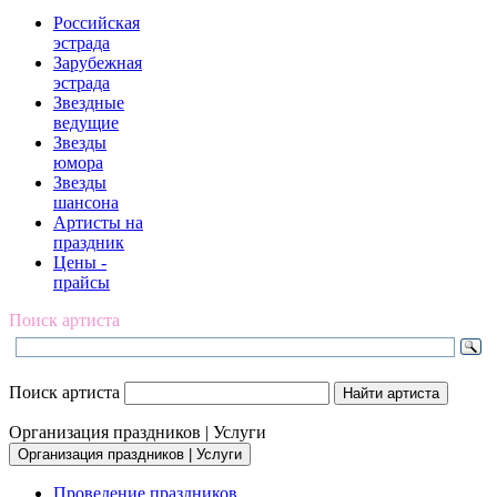
Российская
эстрада
Зарубежная
эстрада
Звездные
ведущие
Звезды
юмора
Звезды
шансона
Артисты на
праздник
Цены -
прайсы
Поиск артиста
Поиск артиста
Организация праздников | Услуги
Организация праздников | Услуги
Проведение праздников