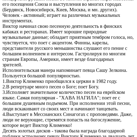
его посещения Союза и выступления во многих городах
(Бердянск, Новосибирск, Киев, Москва, и мн. других).
Человек - активный; играет на различных музыкальных
инструментах.
Виктор начинал свою песенную деятельность в финских
кабаках и ресторанах. Имеет хорошие природные
музыкальные данные; обладает приятным тембром голоса, но,
чувствуется, что поет с акцентом. Финны, карелы,
представители русского меньшинства слушают его пение с
большим волнением и интересом. Гастролируя по многим
странам Европы, Америки, имеет везде благодарных
зрителей.
Исполнительская манера напоминает певца Сашу Зелкина.
Пользуется большой популярностью.
1.Виктор Клименко приобщился к церкви в 1982 году.
2.В репертуаре много песен о Боге; поет Богу.
3.Исполняет значительное количество песен на еврейском
языке. Самая популярная - "ХАВА НАГИЛА"; поет ее с
большим душевным подъемом. При исполнении этой песни,
люди вскакивают со своих мест и начинают танцевать.
4.Выступает в Мессианских Синагогах с проповедями. Даже,
люди не верующие, стремятся попасть на богослужение,
которое ведет Виктор Клименко!
Десять золотых дисков - такова была награда благодарной
публики эстрадному певцу Виктору Клименко за двадцать лет