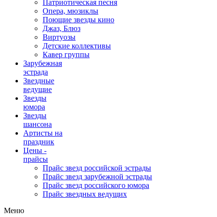
Патриотическая песня
Опера, мюзиклы
Поющие звезды кино
Джаз, Блюз
Виртуозы
Детские коллективы
Кавер группы
Зарубежная
эстрада
Звездные
ведущие
Звезды
юмора
Звезды
шансона
Артисты на
праздник
Цены -
прайсы
Прайс звезд российской эстрады
Прайс звезд зарубежной эстрады
Прайс звезд российского юмора
Прайс звездных ведущих
Меню