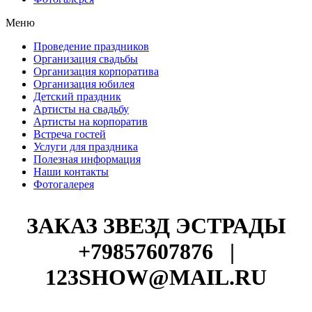
Меню
Проведение праздников
Организация свадьбы
Организация корпоратива
Организация юбилея
Детский праздник
Артисты на свадьбу
Артисты на корпоратив
Встреча гостей
Услуги для праздника
Полезная информация
Наши контакты
Фотогалерея
ЗАКАЗ ЗВЕЗД ЭСТРАДЫ
+79857607876
|
123SHOW@MAIL.RU