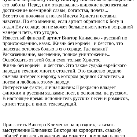
его работы. Перед ним открывались широкие перспективы:
достижение всемирной славы, богатства, почета...
Все это он положил к ногам Иисуса Христа и оставил
навсегда. По его мнению, если артист обратился к Богу и
отдал Ему сердце, он не может больше выступать в эстрадной
манере и петь, что угодно.
Известный финский артист Виктор Клименко - русский по
происхождению, казак. Жизнь без корней - и бегство, это
навсегда осталось болью в его сердце. Где казаки?
Расказачивание, выселение, полное уничтожение...
Освободить от этой боли смог только Христос.
Жизнь без корней - и бегство. Это также судьба еврейского
народа в течение многих столетий. Это сходство родило
сначала интерес к народу, в котором родился Спаситель, а
потом и любовь к этому народу.
Интересные факты, личная жизнь: Прекрасно владеет
финским и русским языками; поет, в основном, на русском.
В настоящее время: исполнитель русских песен и романсов,
артист театра и кино, телеведущий.
Пригласить Виктора Клименко на праздник, заказать
выступление Клименко Виктора на корпоратив, свадьбу,
юбилей или день рождения вы можете с помощью нашего