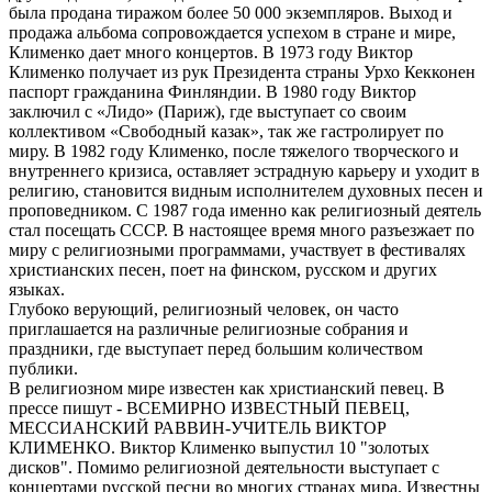
была продана тиражом более 50 000 экземпляров. Выход и
продажа альбома сопровождается успехом в стране и мире,
Клименко дает много концертов. В 1973 году Виктор
Клименко получает из рук Президента страны Урхо Кекконен
паспорт гражданина Финляндии. В 1980 году Виктор
заключил с «Лидо» (Париж), где выступает со своим
коллективом «Свободный казак», так же гастролирует по
миру. В 1982 году Клименко, после тяжелого творческого и
внутреннего кризиса, оставляет эстрадную карьеру и уходит в
религию, становится видным исполнителем духовных песен и
проповедником. С 1987 года именно как религиозный деятель
стал посещать СССР. В настоящее время много разъезжает по
миру с религиозными программами, участвует в фестивалях
христианских песен, поет на финском, русском и других
языках.
Глубоко верующий, религиозный человек, он часто
приглашается на различные религиозные собрания и
праздники, где выступает перед большим количеством
публики.
В религиозном мире известен как христианский певец. В
прессе пишут - ВСЕМИРНО ИЗВЕСТНЫЙ ПЕВЕЦ,
МЕССИАНСКИЙ РАВВИН-УЧИТЕЛЬ ВИКТОР
КЛИМЕНКО. Виктор Клименко выпустил 10 "золотых
дисков". Помимо религиозной деятельности выступает с
концертами русской песни во многих странах мира. Известны