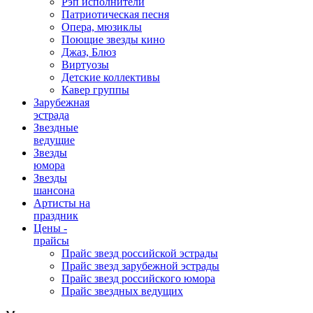
Рэп исполнители
Патриотическая песня
Опера, мюзиклы
Поющие звезды кино
Джаз, Блюз
Виртуозы
Детские коллективы
Кавер группы
Зарубежная
эстрада
Звездные
ведущие
Звезды
юмора
Звезды
шансона
Артисты на
праздник
Цены -
прайсы
Прайс звезд российской эстрады
Прайс звезд зарубежной эстрады
Прайс звезд российского юмора
Прайс звездных ведущих