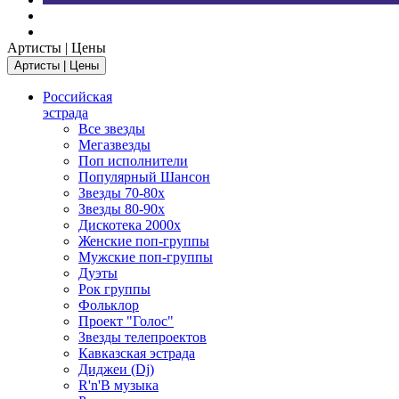
Артисты | Цены
Артисты | Цены
Российская
эстрада
Все звезды
Мегазвезды
Поп исполнители
Популярный Шансон
Звезды 70-80х
Звезды 80-90х
Дискотека 2000х
Женские поп-группы
Мужские поп-группы
Дуэты
Рок группы
Фольклор
Проект "Голос"
Звезды телепроектов
Кавказская эстрада
Диджеи (Dj)
R'n'B музыка