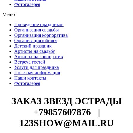
Фотогалерея
Меню
Проведение праздников
Организация свадьбы
Организация корпоратива
Организация юбилея
Детский праздник
Артисты на свадьбу
Артисты на корпоратив
Встреча гостей
Услуги для праздника
Полезная информация
Наши контакты
Фотогалерея
ЗАКАЗ ЗВЕЗД ЭСТРАДЫ
+79857607876
|
123SHOW@MAIL.RU