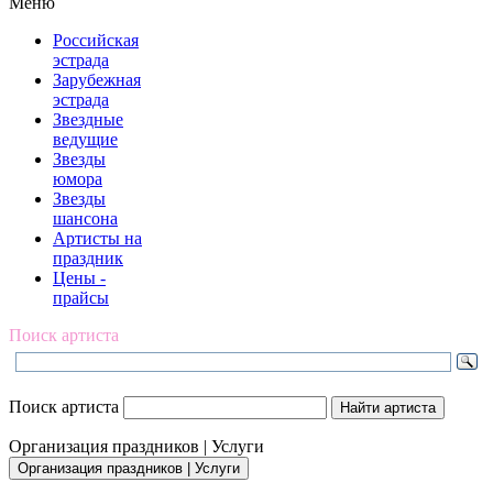
Меню
Российская
эстрада
Зарубежная
эстрада
Звездные
ведущие
Звезды
юмора
Звезды
шансона
Артисты на
праздник
Цены -
прайсы
Поиск артиста
Поиск артиста
Организация праздников | Услуги
Организация праздников | Услуги