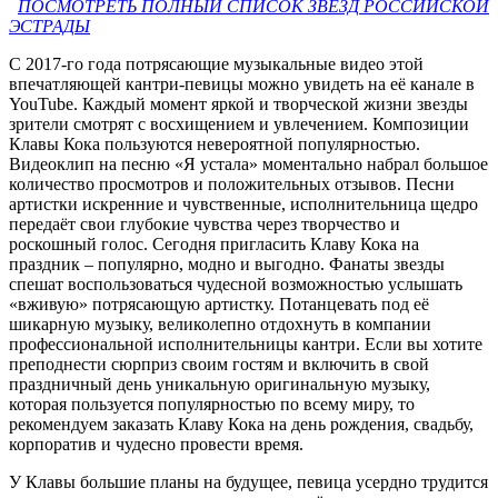
ПОСМОТРЕТЬ ПОЛНЫЙ СПИСОК ЗВЕЗД РОССИЙСКОЙ
ЭСТРАДЫ
С 2017-го года потрясающие музыкальные видео этой
впечатляющей кантри-певицы можно увидеть на её канале в
YouTube. Каждый момент яркой и творческой жизни звезды
зрители смотрят с восхищением и увлечением. Композиции
Клавы Кока пользуются невероятной популярностью.
Видеоклип на песню «Я устала» моментально набрал большое
количество просмотров и положительных отзывов. Песни
артистки искренние и чувственные, исполнительница щедро
передаёт свои глубокие чувства через творчество и
роскошный голос. Сегодня пригласить Клаву Кока на
праздник – популярно, модно и выгодно. Фанаты звезды
спешат воспользоваться чудесной возможностью услышать
«вживую» потрясающую артистку. Потанцевать под её
шикарную музыку, великолепно отдохнуть в компании
профессиональной исполнительницы кантри. Если вы хотите
преподнести сюрприз своим гостям и включить в свой
праздничный день уникальную оригинальную музыку,
которая пользуется популярностью по всему миру, то
рекомендуем заказать Клаву Кока на день рождения, свадьбу,
корпоратив и чудесно провести время.
У Клавы большие планы на будущее, певица усердно трудится